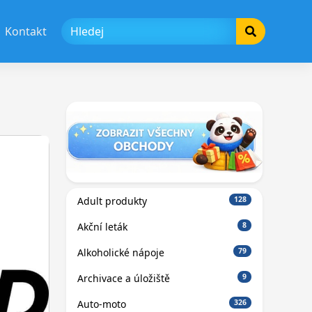
Kontakt
Adult produkty
128
Akční leták
8
Alkoholické nápoje
79
Archivace a úložiště
9
Auto-moto
326