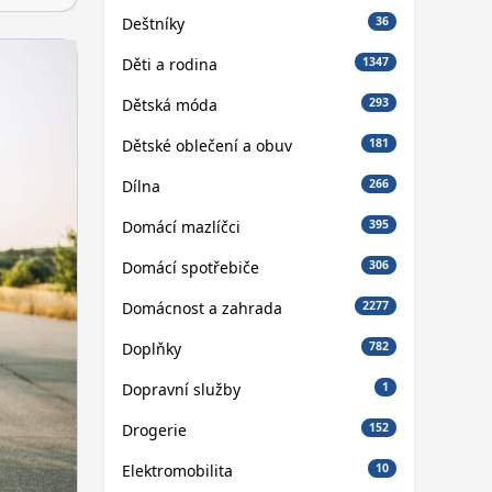
Deštníky
36
Děti a rodina
1347
Dětská móda
293
Dětské oblečení a obuv
181
Dílna
266
Domácí mazlíčci
395
Domácí spotřebiče
306
Domácnost a zahrada
2277
Doplňky
782
Dopravní služby
1
Drogerie
152
Elektromobilita
10