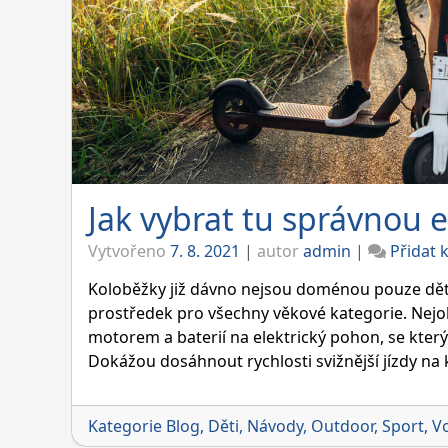
Jak vybrat tu správnou 
Vytvořeno
7. 8. 2021
|
autor
admin
|
Přidat
Koloběžky již dávno nejsou doménou pouze dět
prostředek pro všechny věkové kategorie. Nejo
motorem a baterií na elektrický pohon, se kter
Dokážou dosáhnout rychlosti svižnější jízdy na k
Kategorie
Blog
,
Děti
,
Návody
,
Outdoor
,
Sport
,
Vo