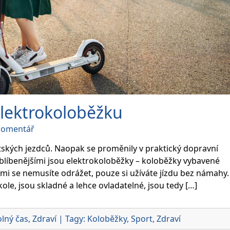
elektrokoloběžku
on
 komentář
Jak
vybrat
ských jezdců. Naopak se proměnily v praktický dopravní
tu
blíbenějšími jsou elektrokoloběžky – koloběžky vybavené
správnou
ými se nemusíte odrážet, pouze si užíváte jízdu bez námahy.
elektrokoloběžku
ole, jsou skladné a lehce ovladatelné, jsou tedy […]
lný čas
,
Zdraví
|
Tagy:
Koloběžky
,
Sport
,
Zdraví