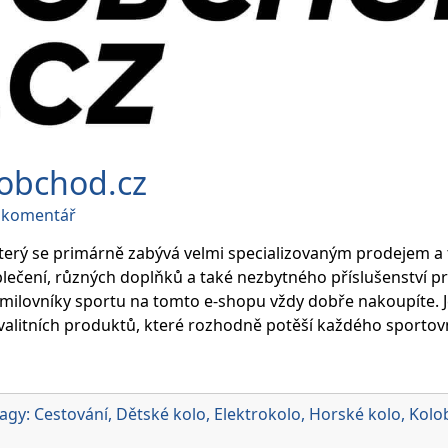
obchod.cz
on
t komentář
Recenze
obchodu
terý se primárně zabývá velmi specializovaným prodejem a
Sportobchod.cz
blečení, různých doplňků a také nezbytného příslušenství p
i milovníky sportu na tomto e-shopu vždy dobře nakoupíte. 
kvalitních produktů, které rozhodně potěší každého sportov
agy:
Cestování
,
Dětské kolo
,
Elektrokolo
,
Horské kolo
,
Kolo