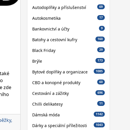
Autodoplňky a příslušenství
69
Autokosmetika
17
Bankovnictví a účty
9
Batohy a cestovní kufry
160
Black Friday
29
Brýle
173
Bytové doplňky a organizace
1085
 také
ro
CBD a konopné produkty
60
Je zde
Cestování a zážitky
696
ního
Chilli delikatesy
11
Dámská móda
1142
běžky
,
Dárky a speciální příležitosti
1043