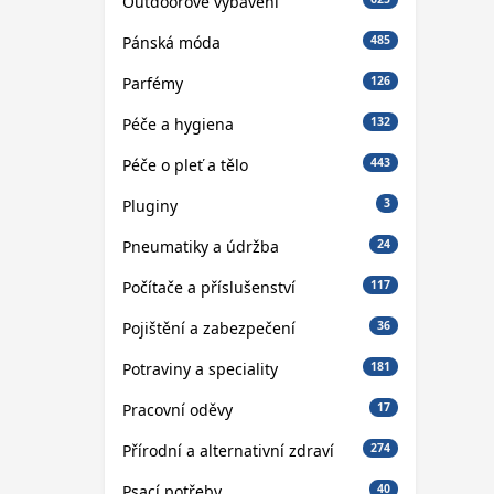
Outdoorové vybavení
Pánská móda
485
Parfémy
126
Péče a hygiena
132
Péče o pleť a tělo
443
Pluginy
3
Pneumatiky a údržba
24
Počítače a příslušenství
117
Pojištění a zabezpečení
36
Potraviny a speciality
181
Pracovní oděvy
17
Přírodní a alternativní zdraví
274
Psací potřeby
40