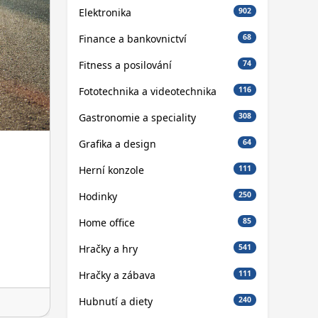
Elektronika
902
Finance a bankovnictví
68
Fitness a posilování
74
Fototechnika a videotechnika
116
Gastronomie a speciality
308
Grafika a design
64
Herní konzole
111
Hodinky
250
Home office
85
Hračky a hry
541
Hračky a zábava
111
Hubnutí a diety
240