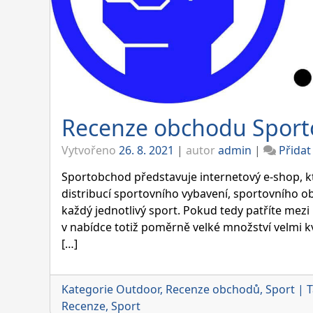
Recenze obchodu Sport
Vytvořeno
26. 8. 2021
|
autor
admin
|
Přida
Sportobchod představuje internetový e-shop, k
distribucí sportovního vybavení, sportovního o
každý jednotlivý sport. Pokud tedy patříte mez
v nabídce totiž poměrně velké množství velmi 
[…]
Kategorie
Outdoor
,
Recenze obchodů
,
Sport
|
T
Recenze
,
Sport