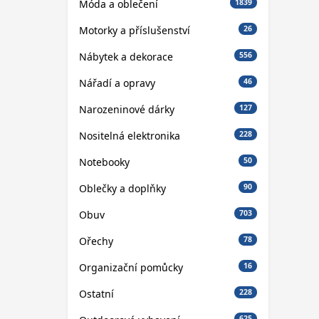
Móda a oblečení
1839
Motorky a příslušenství
26
Nábytek a dekorace
556
Nářadí a opravy
46
Narozeninové dárky
127
Nositelná elektronika
228
Notebooky
50
Oblečky a doplňky
90
Obuv
703
Ořechy
78
Organizační pomůcky
16
Ostatní
228
625