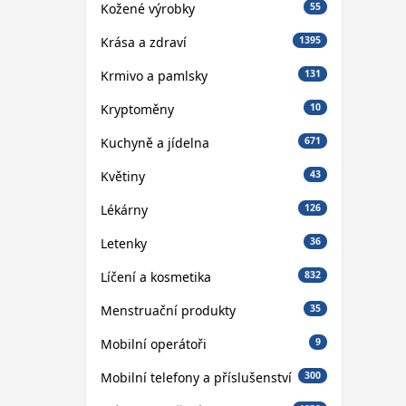
Kožené výrobky
55
Krása a zdraví
1395
Krmivo a pamlsky
131
Kryptoměny
10
Kuchyně a jídelna
671
Květiny
43
Lékárny
126
Letenky
36
Líčení a kosmetika
832
Menstruační produkty
35
Mobilní operátoři
9
Mobilní telefony a příslušenství
300