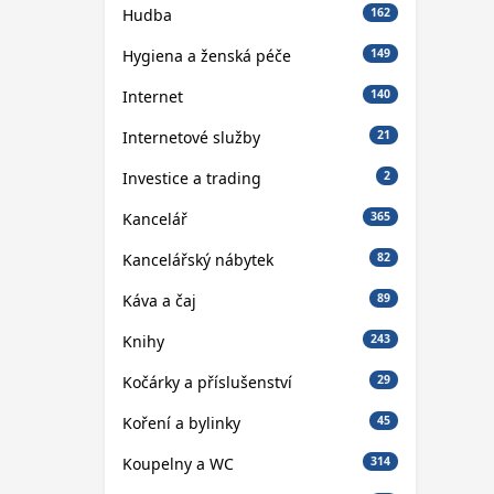
Hudba
162
Hygiena a ženská péče
149
Internet
140
Internetové služby
21
Investice a trading
2
Kancelář
365
Kancelářský nábytek
82
Káva a čaj
89
Knihy
243
Kočárky a příslušenství
29
Koření a bylinky
45
Koupelny a WC
314