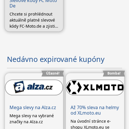
Slevové kódy FC Moto
(Pokračování textu…)
(Pokračování textu…)
De
Chcete si prohlédnout
aktuálně platné slevové
kódy FC-Moto.de a zjistit
informace o tom jak je
možné je využít? Pak vás
přesměrujeme na
stránku obchodu, kde
najdete veškeré
Nedávno expirované kupóny
potřebné informace.
Úžasné!
Bomba!
Mega slevy na Alza.cz
Až 70% sleva na helmy
od XLmoto.eu
Mega slevy na vybrané
Na úvodní stránce e-
značky na Alza.cz
shopu XLmoto.eu se