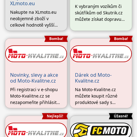
XLmoto.eu
K vybraným vozíkům či
Nakupte na XLmoto.eu
skútříkům od Skutrik.cz
neobjemné zboží v
můžete získat dopravu
celkové hodnotě vyšší
zdarma a ušetřit tak
než 2999 Kč a získejte
spoustu peněz za
automaticky dopravu
dodání. Vybraného
Bomba!
Bomba!
zdarma až domů. Vybrat
pomocníka vám tak
si můžete z dodání
přivezou až domů.
prostřednictvím GLS či
DPD.
Novinky, slevy a akce
Dárek od Moto-
od Moto-Kvalitne.cz
Kvalitne.cz
Při registraci v e-shopu
Na Moto-Kvalitne.cz
Moto-Kvalitne.cz se
můžete koupit různé
nezapomeňte přihlásit
produktové sady s
také k odběru jejich
dárkem zdarma nebo
newsletteru. Jen tak vám
můžete využít jiné super
Nejlepší!
Úžasné!
neunikne žádná
akce. Sledujte nabídku e-
zajímavá novinka, sleva,
shopu a užívejte si všech
akce či výprodej!
super nákupů, které vás