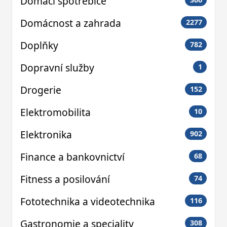
Domácí spotřebiče
Domácnost a zahrada
2277
Doplňky
782
Dopravní služby
1
Drogerie
152
Elektromobilita
10
Elektronika
902
Finance a bankovnictví
68
Fitness a posilování
74
Fototechnika a videotechnika
116
Gastronomie a speciality
308