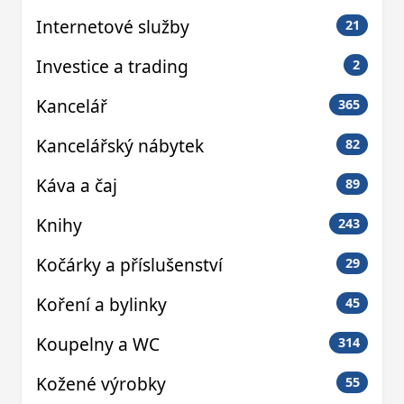
Internetové služby
21
Investice a trading
2
Kancelář
365
Kancelářský nábytek
82
Káva a čaj
89
Knihy
243
Kočárky a příslušenství
29
Koření a bylinky
45
Koupelny a WC
314
Kožené výrobky
55