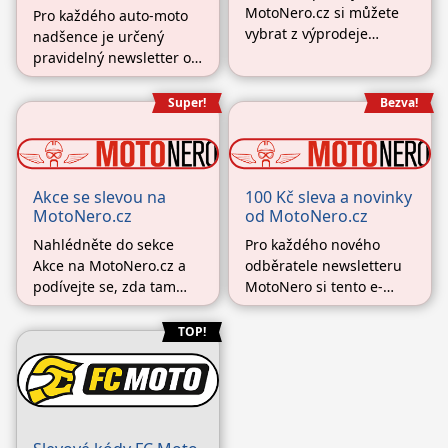
MotoNero.cz si můžete
Pro každého auto-moto
vybrat z výprodeje
nadšence je určený
posledních kusů
pravidelný newsletter od
oblečení, doplňků,
Nanotech-europe, který
motodílů a dalšího
vás bude zásobit
Super!
Bezva!
motozboží se slevou v
nejzajímavějšími
různé výši. Nakupujte
novinkami, ale také
chytře a výhodně a
slevami či akcemi, které
ušetřete svoji
na jejich e-shopu právě
Akce se slevou na
100 Kč sleva a novinky
peněženku.
probíhají.
MotoNero.cz
od MotoNero.cz
Nahlédněte do sekce
Pro každého nového
Akce na MotoNero.cz a
odběratele newsletteru
podívejte se, zda tam
MotoNero si tento e-
nenajdete zajímavý kus
shop připravil dárek na
moto oblečení či doplňky,
uvítanou v podobě slevy
TOP!
které by se vám mohli
100 Kč na první nákup
hodit na projížďky!
nad 2000 Kč. A to není
Uděláte si tak dvojí
všechno! Získáte také
radost, stylově se
přehled o všem, co právě
oblečete a navíc ušetříte!
letí, co je ve slevách,