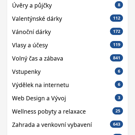
Úvěry a půjčky
8
Valentýnské dárky
112
Vánoční dárky
172
Vlasy a účesy
119
Volný čas a zábava
841
Vstupenky
6
Výdělek na internetu
6
Web Design a Vývoj
3
Wellness pobyty a relaxace
25
Zahrada a venkovní vybavení
643