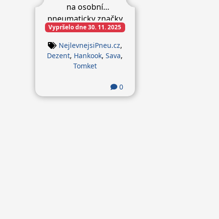
na osobní
pneumaticky značky
Vypršelo dne 30. 11. 2025
Tomket a tričko
zdarma jako dárek.
NejlevnejsiPneu.cz
,
Dezent
,
Hankook
,
Sava
,
Tomket
0