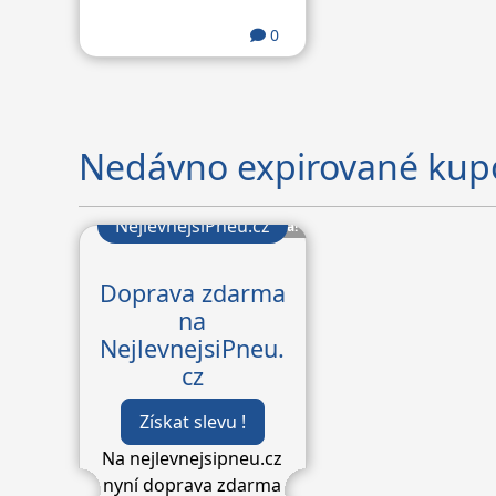
navíc díky
akční ceně
ušetříte!
0
Nedávno expirované kup
NejlevnejsiPneu.cz
Bomba!
Doprava zdarma
na
NejlevnejsiPneu.
cz
Získat slevu !
Na nejlevnejsipneu.cz
nyní doprava zdarma