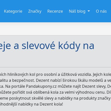
Kategorie
Značky
Recenze
Náš blog
O nás
eje a slevové kódy na
ch hliníkových kol pro osobní a úžitková vozidla. Jejich kol
litu a bezpečnost. Dezent nabízí širokou škálu modelů a ve
a. Na portále Pandakupony.cz můžete najít Dezent slevy, D
můžete pořídit svá oblíbená kola za velmi výhodnou cenu. Dí
eme poskytnout skvělé slevy a nabídky na produkty značky
výhodnější nabídky na Dezent kola!