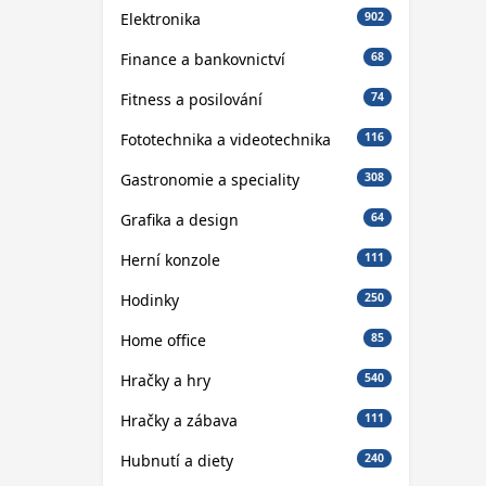
Elektronika
902
Finance a bankovnictví
68
Fitness a posilování
74
Fototechnika a videotechnika
116
Gastronomie a speciality
308
Grafika a design
64
Herní konzole
111
Hodinky
250
Home office
85
Hračky a hry
540
Hračky a zábava
111
Hubnutí a diety
240