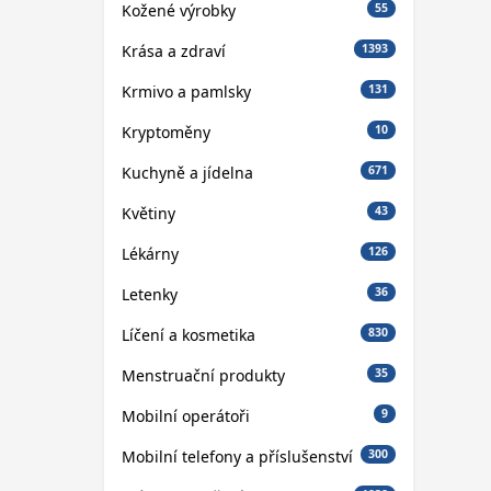
Kožené výrobky
55
Krása a zdraví
1393
Krmivo a pamlsky
131
Kryptoměny
10
Kuchyně a jídelna
671
Květiny
43
Lékárny
126
Letenky
36
Líčení a kosmetika
830
Menstruační produkty
35
Mobilní operátoři
9
Mobilní telefony a příslušenství
300