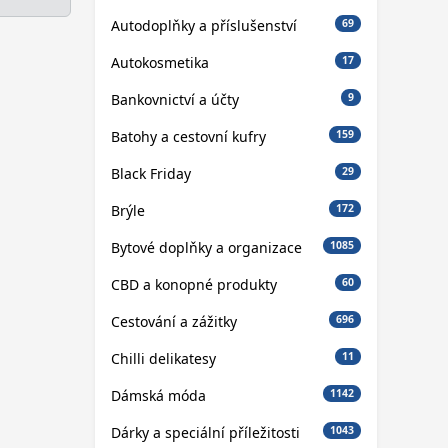
Autodoplňky a příslušenství
69
Autokosmetika
17
Bankovnictví a účty
9
Batohy a cestovní kufry
159
Black Friday
29
Brýle
172
Bytové doplňky a organizace
1085
CBD a konopné produkty
60
Cestování a zážitky
696
Chilli delikatesy
11
Dámská móda
1142
Dárky a speciální příležitosti
1043