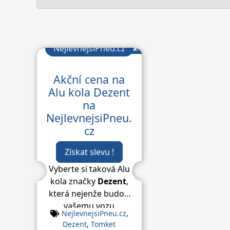
NejlevnejsiPneu.cz
Bomba!
Akční cena na
Alu kola Dezent
na
NejlevnejsiPneu.
cz
Získat slevu !
Vyberte si taková Alu
kola značky
Dezent
,
která nejenže budou
vašemu vozu
NejlevnejsiPneu.cz
,
dokonale slušet, ale
Dezent
,
Tomket