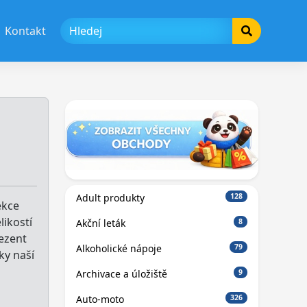
Kontakt
Adult produkty
128
ekce
likostí
Akční leták
8
ezent
Alkoholické nápoje
79
ky naší
Archivace a úložiště
9
Auto-moto
326