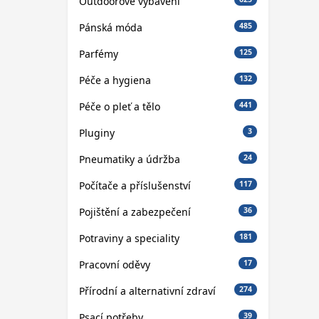
Outdoorové vybavení
Pánská móda
485
Parfémy
125
Péče a hygiena
132
Péče o pleť a tělo
441
Pluginy
3
Pneumatiky a údržba
24
Počítače a příslušenství
117
Pojištění a zabezpečení
36
Potraviny a speciality
181
Pracovní oděvy
17
Přírodní a alternativní zdraví
274
Psací potřeby
39