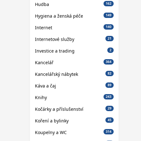
Hudba
162
Hygiena a ženská péče
149
Internet
140
Internetové služby
21
Investice a trading
2
Kancelář
364
Kancelářský nábytek
82
Káva a čaj
89
Knihy
243
Kočárky a příslušenství
29
Koření a bylinky
45
Koupelny a WC
314