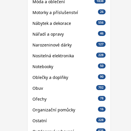
Móda a oblečení
1838
Motorky a příslušenství
26
Nábytek a dekorace
556
Nářadí a opravy
46
Narozeninové dárky
127
Nositelná elektronika
228
Notebooky
50
Oblečky a doplňky
90
Obuv
702
Ořechy
78
Organizační pomůcky
16
Ostatní
228
625