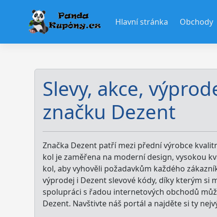
Skip
to
Hlavní stránka
Obchody
content
Slevy, akce, výprod
značku Dezent
Značka Dezent patří mezi přední výrobce kvalitní
kol je zaměřena na moderní design, vysokou kva
kol, aby vyhověli požadavkům každého zákazník
výprodej i Dezent slevové kódy, díky kterým si 
spolupráci s řadou internetových obchodů můž
Dezent. Navštivte náš portál a najděte si ty nej