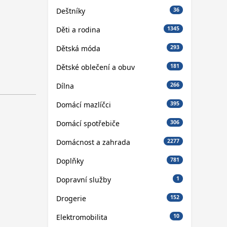
Deštníky
36
Děti a rodina
1345
Dětská móda
293
Dětské oblečení a obuv
181
Dílna
266
Domácí mazlíčci
395
Domácí spotřebiče
306
Domácnost a zahrada
2277
Doplňky
781
Dopravní služby
1
Drogerie
152
Elektromobilita
10