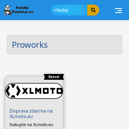
Skip
to
content
Proworks
Bezva!
Doprava zdarma na
XLmoto.eu
Nakupte na XLmoto.eu