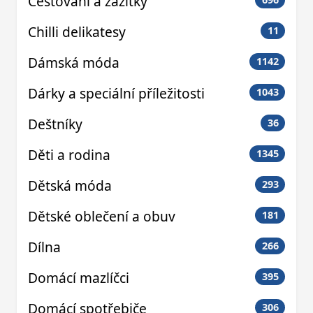
Cestování a zážitky
Chilli delikatesy
11
Dámská móda
1142
Dárky a speciální příležitosti
1043
Deštníky
36
Děti a rodina
1345
Dětská móda
293
Dětské oblečení a obuv
181
Dílna
266
Domácí mazlíčci
395
Domácí spotřebiče
306