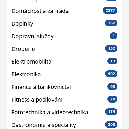
Domácnost a zahrada
2277
Doplňky
782
Dopravní služby
1
Drogerie
152
Elektromobilita
10
Elektronika
902
Finance a bankovnictví
68
Fitness a posilování
74
Fototechnika a videotechnika
116
Gastronomie a speciality
308