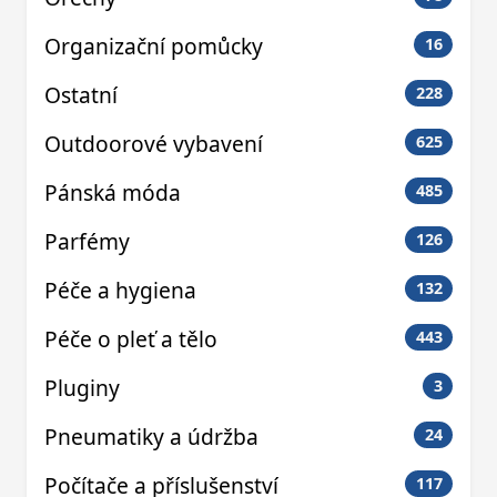
Organizační pomůcky
16
Ostatní
228
Outdoorové vybavení
625
Pánská móda
485
Parfémy
126
Péče a hygiena
132
Péče o pleť a tělo
443
Pluginy
3
Pneumatiky a údržba
24
Počítače a příslušenství
117