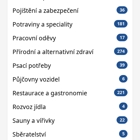
Pojištění a zabezpečení
36
Potraviny a speciality
181
Pracovní oděvy
17
Přírodní a alternativní zdraví
274
Psací potřeby
39
Půjčovny vozidel
6
Restaurace a gastronomie
221
Rozvoz jídla
4
Sauny a vířivky
22
Sběratelství
5