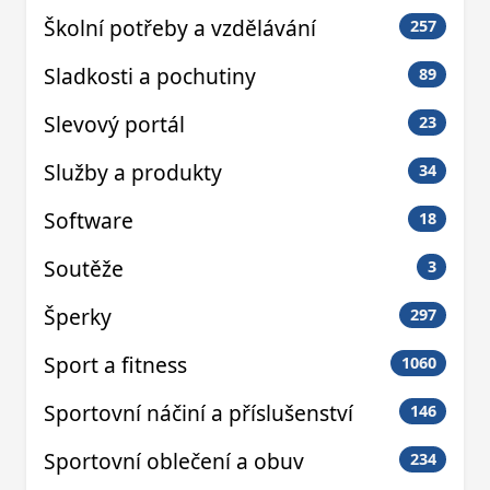
Školní potřeby a vzdělávání
257
Sladkosti a pochutiny
89
Slevový portál
23
Služby a produkty
34
Software
18
Soutěže
3
Šperky
297
Sport a fitness
1060
Sportovní náčiní a příslušenství
146
Sportovní oblečení a obuv
234