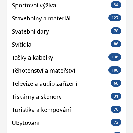
Sportovní výživa
34
Stavebniny a materiál
127
Svatební dary
78
Svítidla
86
Tašky a kabelky
136
Těhotenství a mateřství
100
Televize a audio zařízení
68
Tiskárny a skenery
31
Turistika a kempování
76
Ubytování
73