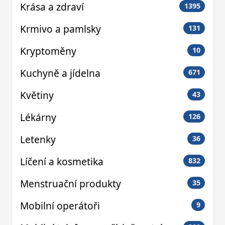
Krása a zdraví
1395
Krmivo a pamlsky
131
Kryptoměny
10
Kuchyně a jídelna
671
Květiny
43
Lékárny
126
Letenky
36
Líčení a kosmetika
832
Menstruační produkty
35
Mobilní operátoři
9