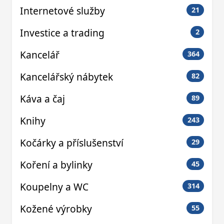
Internetové služby
21
Investice a trading
2
Kancelář
364
Kancelářský nábytek
82
Káva a čaj
89
Knihy
243
Kočárky a příslušenství
29
Koření a bylinky
45
Koupelny a WC
314
Kožené výrobky
55