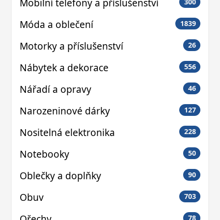
Mobilní telefony a příslušenství
300
Móda a oblečení
1839
Motorky a příslušenství
26
Nábytek a dekorace
556
Nářadí a opravy
46
Narozeninové dárky
127
Nositelná elektronika
228
Notebooky
50
Oblečky a doplňky
90
Obuv
703
Ořechy
78