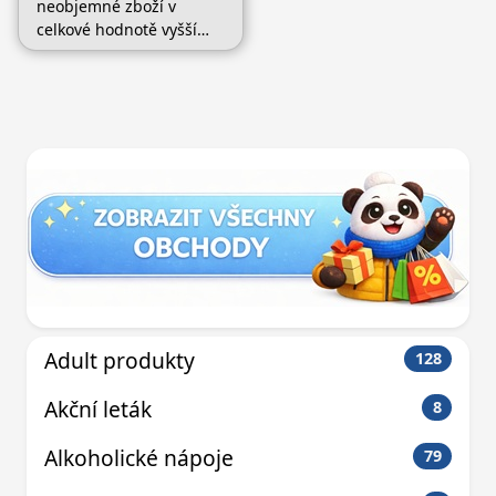
neobjemné zboží v
celkové hodnotě vyšší
než 2999 Kč a získejte
automaticky dopravu
zdarma až domů. Vybrat
si můžete z dodání
prostřednictvím GLS či
DPD.
Adult produkty
128
Akční leták
8
Alkoholické nápoje
79