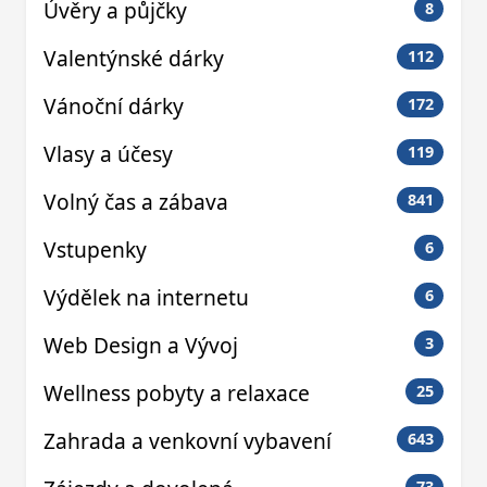
Úvěry a půjčky
8
Valentýnské dárky
112
Vánoční dárky
172
Vlasy a účesy
119
Volný čas a zábava
841
Vstupenky
6
Výdělek na internetu
6
Web Design a Vývoj
3
Wellness pobyty a relaxace
25
Zahrada a venkovní vybavení
643
73