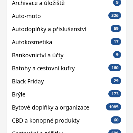
Archivace a úložiště
9
Auto-moto
326
Autodoplňky a příslušenství
69
Autokosmetika
17
Bankovnictví a účty
9
Batohy a cestovní kufry
160
Black Friday
29
Brýle
173
Bytové doplňky a organizace
1085
CBD a konopné produkty
60
696