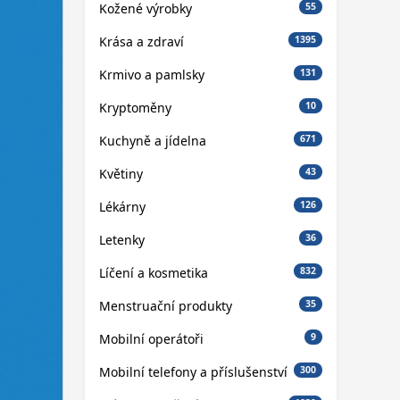
Kožené výrobky
55
Krása a zdraví
1395
Krmivo a pamlsky
131
Kryptoměny
10
Kuchyně a jídelna
671
Květiny
43
Lékárny
126
Letenky
36
Líčení a kosmetika
832
Menstruační produkty
35
Mobilní operátoři
9
Mobilní telefony a příslušenství
300