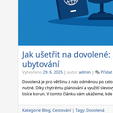
Jak ušetřit na dovolené:
ubytování
Vytvořeno
29. 6. 2025
|
autor
admin
|
Přida
Dovolená je pro většinu z nás odměnou po celoro
nutné. Díky chytrému plánování a využití slevo
tisíce korun. V tomto článku vám ukážeme, kde h
Kategorie
Blog
,
Cestování
|
Tagy:
Dovolená