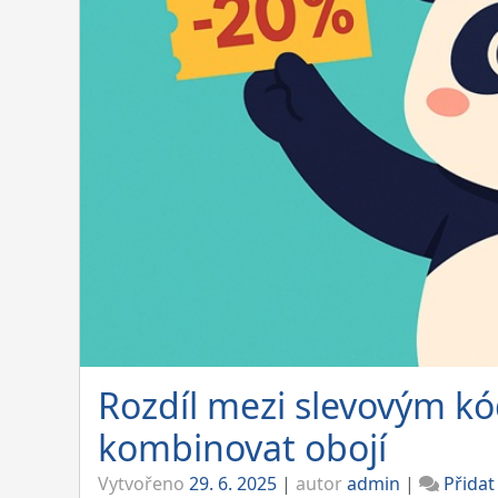
Rozdíl mezi slevovým k
kombinovat obojí
Vytvořeno
29. 6. 2025
|
autor
admin
|
Přida