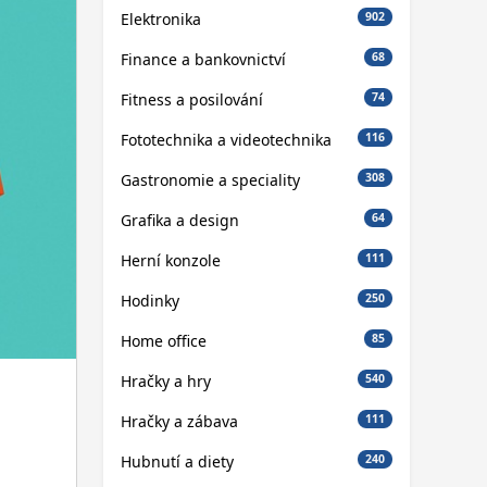
Elektronika
902
Finance a bankovnictví
68
Fitness a posilování
74
Fototechnika a videotechnika
116
Gastronomie a speciality
308
Grafika a design
64
Herní konzole
111
Hodinky
250
Home office
85
Hračky a hry
540
Hračky a zábava
111
Hubnutí a diety
240