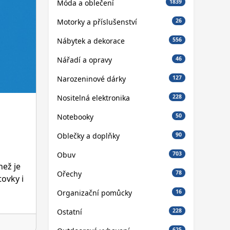
Móda a oblečení
1839
Motorky a příslušenství
26
Nábytek a dekorace
556
Nářadí a opravy
46
Narozeninové dárky
127
Nositelná elektronika
228
Notebooky
50
Oblečky a doplňky
90
Obuv
703
než je
Ořechy
78
ovky i
Organizační pomůcky
16
Ostatní
228
625