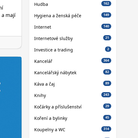
Hudba
162
ní
 a mají
Hygiena a ženská péče
149
Internet
140
Internetové služby
21
Investice a trading
2
Kancelář
364
Kancelářský nábytek
82
Káva a čaj
89
Knihy
243
Kočárky a příslušenství
29
Koření a bylinky
45
Koupelny a WC
314