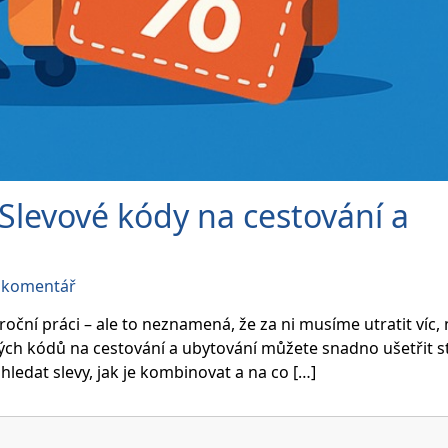
 Slevové kódy na cestování a
on
t komentář
Jak
ušetřit
ční práci – ale to neznamená, že za ni musíme utratit víc, 
na
vých kódů na cestování a ubytování můžete snadno ušetřit st
dovolené:
ledat slevy, jak je kombinovat a na co […]
Slevové
kódy
na
cestování