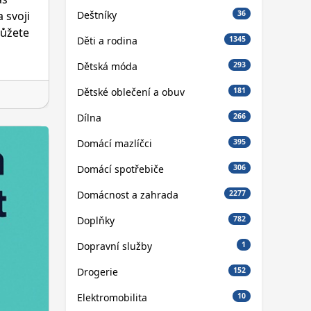
Deštníky
36
 svoji
můžete
Děti a rodina
1345
Dětská móda
293
Dětské oblečení a obuv
181
Dílna
266
Domácí mazlíčci
395
Domácí spotřebiče
306
Domácnost a zahrada
2277
Doplňky
782
Dopravní služby
1
Drogerie
152
Elektromobilita
10