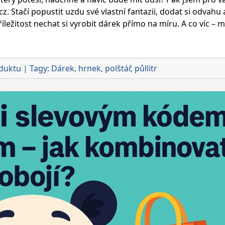
od
 Stačí popustit uzdu své vlastní fantazii, dodat si odvahu a
Sablio.cz
íležitost nechat si vyrobit dárek přímo na míru. A co víc – 
duktu
|
Tagy:
Dárek
,
hrnek
,
polštář
,
půllitr