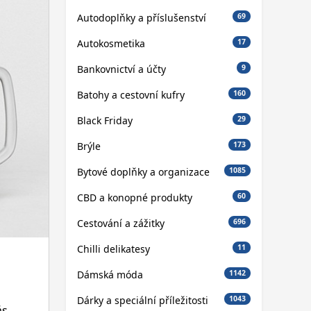
Autodoplňky a příslušenství
69
Autokosmetika
17
Bankovnictví a účty
9
Batohy a cestovní kufry
160
Black Friday
29
Brýle
173
Bytové doplňky a organizace
1085
CBD a konopné produkty
60
Cestování a zážitky
696
Chilli delikatesy
11
Dámská móda
1142
Dárky a speciální příležitosti
1043
ás