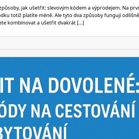
Rozdíl
mezi
způsoby, jak ušetřit: slevovým kódem a výprodejem. Na prv
slevovým
dku totiž platíte méně. Ale tyto dva způsoby fungují odlišně
kódem
žete kombinovat a ušetřit dvakrát […]
a
výprodejem
–
jak
kombinovat
obojí