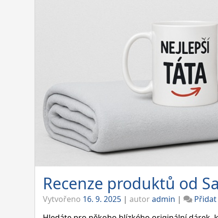
Recenze produktů od Sa
Vytvořeno
16. 9. 2025
|
autor
admin
|
Přida
Hledáte pro někoho blízkého originální dárek, k