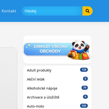
Kontakt
Adult produkty
128
Akční leták
8
Alkoholické nápoje
79
Archivace a úložiště
9
Auto-moto
326