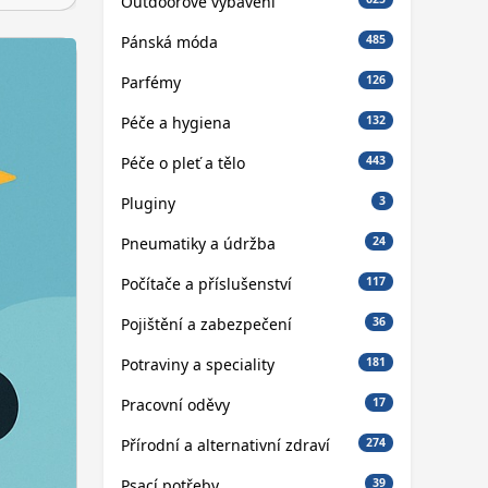
Outdoorové vybavení
Pánská móda
485
Parfémy
126
Péče a hygiena
132
Péče o pleť a tělo
443
Pluginy
3
Pneumatiky a údržba
24
Počítače a příslušenství
117
Pojištění a zabezpečení
36
Potraviny a speciality
181
Pracovní oděvy
17
Přírodní a alternativní zdraví
274
Psací potřeby
39