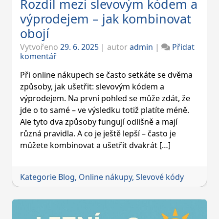
Rozdíl mezi slevovým kódem a
výprodejem – jak kombinovat
obojí
Vytvořeno
29. 6. 2025
|
autor
admin
|
Přidat
on
komentář
Rozdíl
mezi
Při online nákupech se často setkáte se dvěma
slevovým
způsoby, jak ušetřit: slevovým kódem a
kódem
výprodejem. Na první pohled se může zdát, že
a
jde o to samé – ve výsledku totiž platíte méně.
výprodejem
–
Ale tyto dva způsoby fungují odlišně a mají
jak
různá pravidla. A co je ještě lepší – často je
kombinovat
můžete kombinovat a ušetřit dvakrát […]
obojí
Kategorie
Blog
,
Online nákupy
,
Slevové kódy