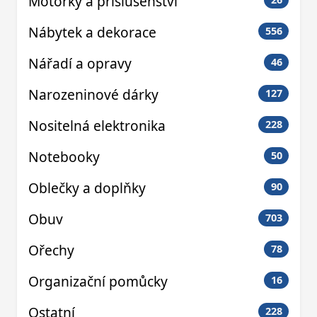
Motorky a příslušenství
Nábytek a dekorace
556
Nářadí a opravy
46
Narozeninové dárky
127
Nositelná elektronika
228
Notebooky
50
Oblečky a doplňky
90
Obuv
703
Ořechy
78
Organizační pomůcky
16
Ostatní
228