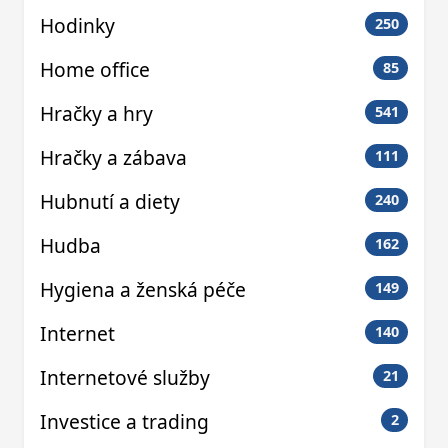
Hodinky
250
Home office
85
Hračky a hry
541
Hračky a zábava
111
Hubnutí a diety
240
Hudba
162
Hygiena a ženská péče
149
Internet
140
Internetové služby
21
Investice a trading
2