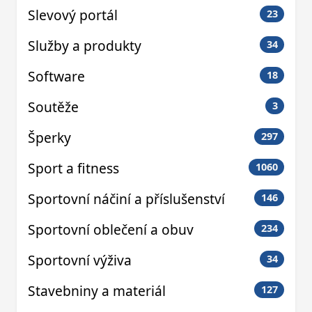
Slevový portál
23
Služby a produkty
34
Software
18
Soutěže
3
Šperky
297
Sport a fitness
1060
Sportovní náčiní a příslušenství
146
Sportovní oblečení a obuv
234
Sportovní výživa
34
Stavebniny a materiál
127