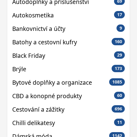
Autodoplňky a příslušenství
69
Autokosmetika
17
Bankovnictví a účty
9
Batohy a cestovní kufry
160
Black Friday
29
Brýle
173
Bytové doplňky a organizace
1085
CBD a konopné produkty
60
Cestování a zážitky
696
Chilli delikatesy
11
Dámská móda
1142