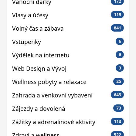
Vánoční dárky
172
Vlasy a účesy
119
Volný čas a zábava
841
Vstupenky
6
Výdělek na internetu
6
Web Design a Vývoj
3
Wellness pobyty a relaxace
25
Zahrada a venkovní vybavení
643
Zájezdy a dovolená
73
Zážitky a adrenalinové aktivity
113
Zdraví a wellness
522