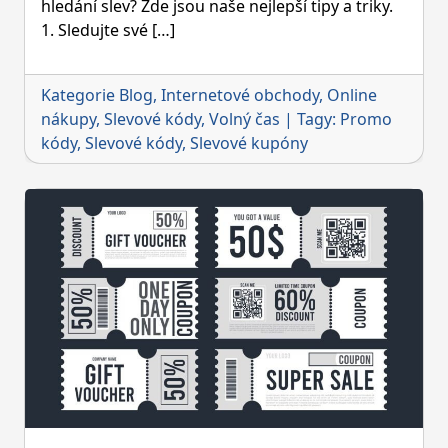
hledání slev? Zde jsou naše nejlepší tipy a triky.
a
1. Sledujte své […]
triky
Kategorie
Blog
,
Internetové obchody
,
Online
nákupy
,
Slevové kódy
,
Volný čas
|
Tagy:
Promo
kódy
,
Slevové kódy
,
Slevové kupóny