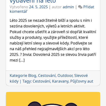
vybavení na léto
Vytvořeno
24. 5. 2025
|
autor
admin
|
Přidat
on
komentář
Letní
slevy
Léto 2025 se nezadržitelně blíží a spolu s ním i
2025:
sezóna dovolených, výletů a letních aktivit.
Nejlepší
Pokud chcete ušetřit a zároveň si dopřát kvalitní
kupóny
služby a produkty, využijte příležitostí, které
na
dovolenou,
nabízejí letní slevy a slevové kódy. Podívejte se
módu
na náš přehled nejzajímavějších akcí pro léto
i
2025. ? Invia: Dovolená 2025 se slevou Invia patří
vybavení
mezi […]
na
léto
Kategorie
Blog
,
Cestování
,
Outdoor
,
Slevové
kódy
|
Tagy:
Cestování
,
Karavany
,
Půjčovny aut