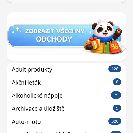
Adult produkty
128
Akční leták
8
Alkoholické nápoje
79
Archivace a úložiště
9
Auto-moto
326