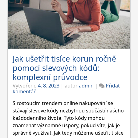
Jak ušetřit tisíce korun ročně
pomocí slevových kódů:
komplexní průvodce
Vytvořeno
4. 8. 2023
|
autor
admin
|
Přidat
on
komentář
Jak
ušetřit
S rostoucím trendem online nakupování se
tisíce
stávají slevové kódy nezbytnou součástí našeho
korun
každodenního života. Tyto kódy mohou
ročně
znamenat významné úspory, pokud víte, jak je
pomocí
slevových
správně využívat. Jak tedy můžeme ušetřit tisíce