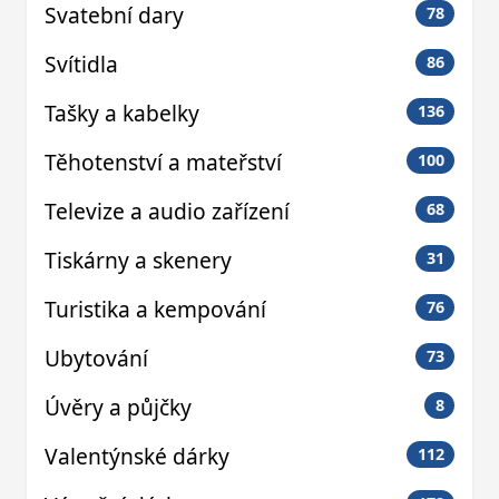
Svatební dary
78
Svítidla
86
Tašky a kabelky
136
Těhotenství a mateřství
100
Televize a audio zařízení
68
Tiskárny a skenery
31
Turistika a kempování
76
Ubytování
73
Úvěry a půjčky
8
Valentýnské dárky
112