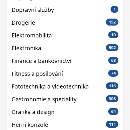
Dopravní služby
1
Drogerie
152
Elektromobilita
10
Elektronika
902
Finance a bankovnictví
68
Fitness a posilování
74
Fototechnika a videotechnika
116
Gastronomie a speciality
308
Grafika a design
64
Herní konzole
111