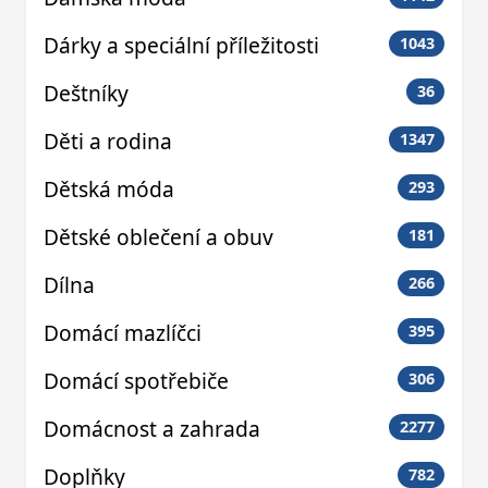
Dárky a speciální příležitosti
1043
Deštníky
36
Děti a rodina
1347
Dětská móda
293
Dětské oblečení a obuv
181
Dílna
266
Domácí mazlíčci
395
Domácí spotřebiče
306
Domácnost a zahrada
2277
Doplňky
782