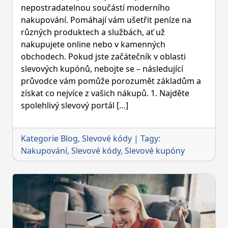
pro
nepostradatelnou součástí moderního
začátečníky:
nakupování. Pomáhají vám ušetřit peníze na
Jak
různých produktech a službách, ať už
využít
slevové
nakupujete online nebo v kamenných
kupóny
obchodech. Pokud jste začátečník v oblasti
a
slevových kupónů, nebojte se – následující
kódy
průvodce vám pomůže porozumět základům a
získat co nejvíce z vašich nákupů. 1. Najděte
spolehlivý slevový portál […]
Kategorie
Blog
,
Slevové kódy
|
Tagy:
Nakupování
,
Slevové kódy
,
Slevové kupóny