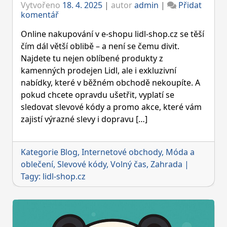
Vytvořeno
18. 4. 2025
|
autor
admin
|
Přidat
on
komentář
Slevové
kódy
Online nakupování v e-shopu lidl-shop.cz se těší
lidl-
čím dál větší oblibě – a není se čemu divit.
shop.cz
Najdete tu nejen oblíbené produkty z
–
kamenných prodejen Lidl, ale i exkluzivní
jak
ušetřit
nabídky, které v běžném obchodě nekoupíte. A
200
pokud chcete opravdu ušetřit, vyplatí se
Kč
sledovat slevové kódy a promo akce, které vám
a
zajistí výrazné slevy i dopravu […]
získat
dopravu
zdarma
Kategorie
Blog
,
Internetové obchody
,
Móda a
oblečení
,
Slevové kódy
,
Volný čas
,
Zahrada
|
Tagy:
lidl-shop.cz