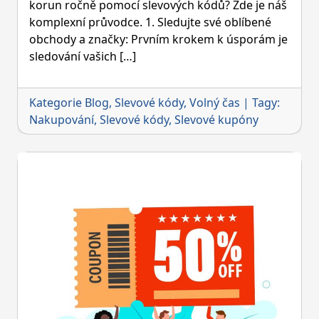
kódů:
korun ročně pomocí slevových kódů? Zde je náš
komplexní
komplexní průvodce. 1. Sledujte své oblíbené
průvodce
obchody a značky: Prvním krokem k úsporám je
sledování vašich […]
Kategorie
Blog
,
Slevové kódy
,
Volný čas
|
Tagy:
Nakupování
,
Slevové kódy
,
Slevové kupóny