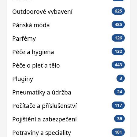
Outdoorové vybavení
625
Pánská móda
485
Parfémy
126
Péče a hygiena
132
Péče o pleť a tělo
443
Pluginy
3
Pneumatiky a údržba
24
Počítače a příslušenství
117
Pojištění a zabezpečení
36
Potraviny a speciality
181