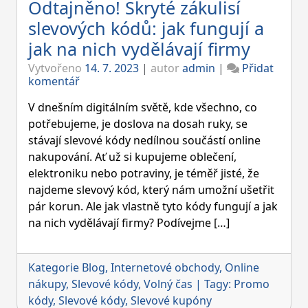
Odtajněno! Skryté zákulisí
slevových kódů: jak fungují a
jak na nich vydělávají firmy
Vytvořeno
14. 7. 2023
|
autor
admin
|
Přidat
on
komentář
Odtajněno!
Skryté
V dnešním digitálním světě, kde všechno, co
zákulisí
potřebujeme, je doslova na dosah ruky, se
slevových
stávají slevové kódy nedílnou součástí online
kódů:
nakupování. Ať už si kupujeme oblečení,
jak
fungují
elektroniku nebo potraviny, je téměř jisté, že
a
najdeme slevový kód, který nám umožní ušetřit
jak
pár korun. Ale jak vlastně tyto kódy fungují a jak
na
na nich vydělávají firmy? Podívejme […]
nich
vydělávají
firmy
Kategorie
Blog
,
Internetové obchody
,
Online
nákupy
,
Slevové kódy
,
Volný čas
|
Tagy:
Promo
kódy
,
Slevové kódy
,
Slevové kupóny