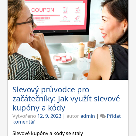
Slevový průvodce pro
začátečníky: Jak využít slevové
kupóny a kódy
Vytvořeno
12. 9. 2023
|
autor
admin
|
Přidat
on
komentář
Slevový
průvodce
Slevové kupóny a kódy se staly