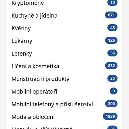
Kryptoměny
10
Kuchyně a jídelna
671
Květiny
43
Lékárny
126
Letenky
36
Líčení a kosmetika
832
Menstruační produkty
35
Mobilní operátoři
9
Mobilní telefony a příslušenství
300
Móda a oblečení
1839
26