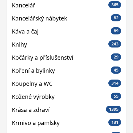
Kancelář
365
Kancelářský nábytek
82
Káva a čaj
89
Knihy
243
Kočárky a příslušenství
29
Koření a bylinky
45
Koupelny a WC
314
Kožené výrobky
55
Krása a zdraví
1395
Krmivo a pamlsky
131