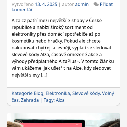
Vytvořeno
13. 4. 2025
|
autor
admin
|
Přidat
on
komentář
Slevové
kódy
Alza.cz patří mezi největší e-shopy v České
Alza
republice a nabízí široký sortiment od
–
elektroniky přes domácí spotřebiče až po
jak
kosmetiku nebo hračky. Pokud ale chcete
ušetřit
při
nakupovat chytřeji a levněji, vyplatí se sledovat
nákupu
slevové kódy Alza, časově omezené akce a
elektroniky
výhody předplatného AlzaPlus+. V tomto článku
a
vám ukážeme, jak ušetřit na Alze, kdy sledovat
dalšího
zboží
největší slevy […]
Kategorie
Blog
,
Elektronika
,
Slevové kódy
,
Volný
čas
,
Zahrada
|
Tagy:
Alza