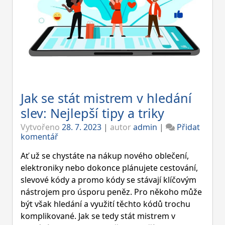
Jak se stát mistrem v hledání
slev: Nejlepší tipy a triky
Vytvořeno
28. 7. 2023
|
autor
admin
|
Přidat
on
komentář
Jak
se
Ať už se chystáte na nákup nového oblečení,
stát
elektroniky nebo dokonce plánujete cestování,
mistrem
slevové kódy a promo kódy se stávají klíčovým
v
nástrojem pro úsporu peněz. Pro někoho může
hledání
slev:
být však hledání a využití těchto kódů trochu
Nejlepší
komplikované. Jak se tedy stát mistrem v
tipy