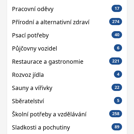
Pracovní oděvy
17
Přírodní a alternativní zdraví
274
Psací potřeby
40
Půjčovny vozidel
6
Restaurace a gastronomie
221
Rozvoz jídla
4
Sauny a vířivky
22
Sběratelství
5
Školní potřeby a vzdělávání
258
Sladkosti a pochutiny
89