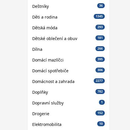
Deštníky
36
Děti a rodina
1345
Dětská móda
293
Dětské oblečení a obuv
181
Dílna
266
Domácí mazlíčci
395
Domácí spotřebiče
306
Domácnost a zahrada
2277
Doplňky
782
Dopravní služby
1
Drogerie
152
Elektromobilita
10