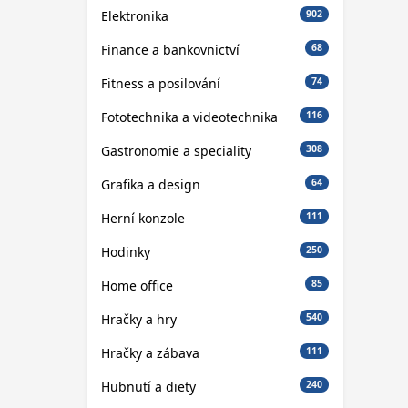
Elektronika
902
Finance a bankovnictví
68
Fitness a posilování
74
Fototechnika a videotechnika
116
Gastronomie a speciality
308
Grafika a design
64
Herní konzole
111
Hodinky
250
Home office
85
Hračky a hry
540
Hračky a zábava
111
Hubnutí a diety
240