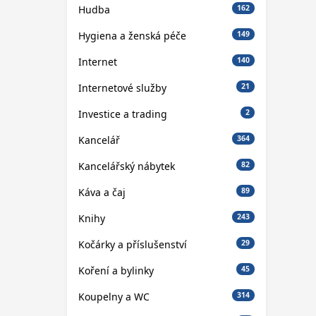
Hudba
162
Hygiena a ženská péče
149
Internet
140
Internetové služby
21
Investice a trading
2
Kancelář
364
Kancelářský nábytek
82
Káva a čaj
89
Knihy
243
Kočárky a příslušenství
29
Koření a bylinky
45
Koupelny a WC
314