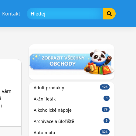
Kontakt
Adult produkty
128
o vám
i
Akční leták
8
i
Alkoholické nápoje
79
Archivace a úložiště
9
Auto-moto
326