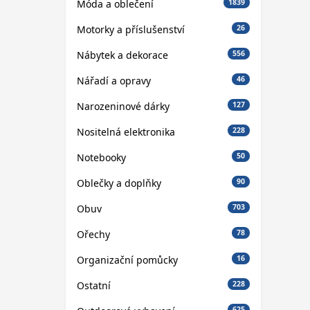
Móda a oblečení
1839
Motorky a příslušenství
26
Nábytek a dekorace
556
Nářadí a opravy
46
Narozeninové dárky
127
Nositelná elektronika
228
Notebooky
50
Oblečky a doplňky
90
Obuv
703
Ořechy
78
Organizační pomůcky
16
Ostatní
228
625