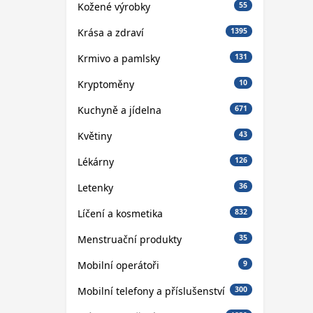
Kožené výrobky
55
Krása a zdraví
1395
Krmivo a pamlsky
131
Kryptoměny
10
Kuchyně a jídelna
671
Květiny
43
Lékárny
126
Letenky
36
Líčení a kosmetika
832
Menstruační produkty
35
Mobilní operátoři
9
Mobilní telefony a příslušenství
300