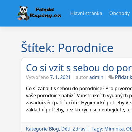
Skip
to
Hlavní stránka
Obchody
content
Štítek:
Porodnice
Co si vzít s sebou do po
Vytvořeno
7. 1. 2021
|
autor
admin
|
Přidat
Co si zabalit s sebou do porodnice? Pro prvoro
vaše porodnice nabízí. V instrukcích vydaných p
zásadní věci patří určitě: Hygienické potřeby V
základní potřeby, bez kterých se neobejdete, urč
Kategorie
Blog
,
Děti
,
Zdraví
|
Tagy:
Miminka
,
Ob