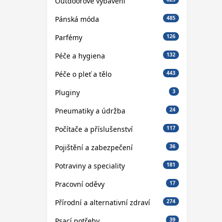
Outdoorové vybavení
Pánská móda
485
Parfémy
126
Péče a hygiena
132
Péče o pleť a tělo
443
Pluginy
3
Pneumatiky a údržba
24
Počítače a příslušenství
117
Pojištění a zabezpečení
36
Potraviny a speciality
181
Pracovní oděvy
17
Přírodní a alternativní zdraví
274
Psací potřeby
39