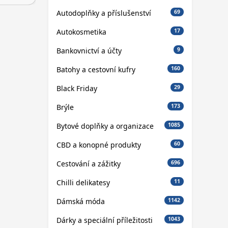
Autodoplňky a příslušenství
69
Autokosmetika
17
Bankovnictví a účty
9
Batohy a cestovní kufry
160
Black Friday
29
Brýle
173
Bytové doplňky a organizace
1085
CBD a konopné produkty
60
Cestování a zážitky
696
Chilli delikatesy
11
Dámská móda
1142
Dárky a speciální příležitosti
1043