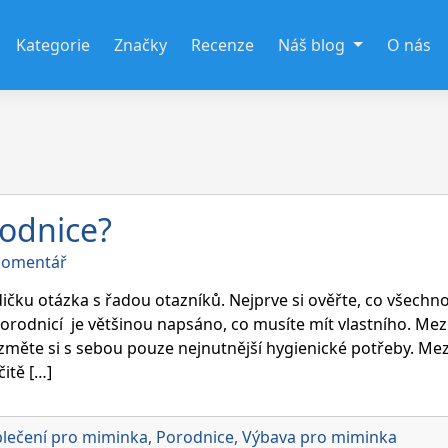
Kategorie
Značky
Recenze
Náš blog
O nás
rodnice?
on
 komentář
Co
si
dičku otázka s řadou otazníků. Nejprve si ověřte, co všechn
vzít
orodnicí je většinou napsáno, co musíte mít vlastního. Mez
s
ezměte si s sebou pouze nejnutnější hygienické potřeby. Mez
sebou
itě […]
do
porodnice?
lečení pro miminka
,
Porodnice
,
Výbava pro miminka