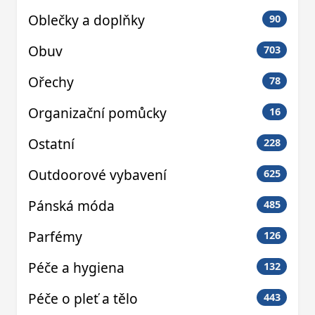
Oblečky a doplňky
90
Obuv
703
Ořechy
78
Organizační pomůcky
16
Ostatní
228
Outdoorové vybavení
625
Pánská móda
485
Parfémy
126
Péče a hygiena
132
Péče o pleť a tělo
443