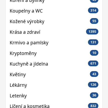
Koření a bylinky
Koupelny a WC
314
Kožené výrobky
55
Krása a zdraví
1395
Krmivo a pamlsky
131
Kryptoměny
10
Kuchyně a jídelna
671
Květiny
43
Lékárny
126
Letenky
36
Líčení a kosmetika
832