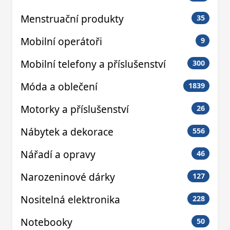
Menstruační produkty
35
Mobilní operátoři
9
Mobilní telefony a příslušenství
300
Móda a oblečení
1839
Motorky a příslušenství
26
Nábytek a dekorace
556
Nářadí a opravy
46
Narozeninové dárky
127
Nositelná elektronika
228
Notebooky
50