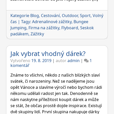
Kategorie
Blog
,
Cestování
,
Outdoor
,
Sport
,
Volný
čas
|
Tagy:
Adrenalinové zážitky
,
Bungee
Jumping
,
Firma na zážitky
,
Flyboard
,
Seskok
padákem
,
Zážitky
Jak vybrat vhodný dárek?
Vytvořeno
19. 8. 2019
|
autor
admin
|
1
u
komentář
textu
s
Známe to všichni, někdo z našich blízkých slaví
názvem
svátek, či narozeniny. Než se nadějeme jsou
Jak
opět Vánoce a slavíme výročí nebo bychom rádi
vybrat
někomu udělali radost jen tak. Denodenně se
vhodný
dárek?
nám naskytne příležitost koupit dárek a může
se stát, že občas prostě dojde inspirace. Existují
dvě skupiny lidí. První skupina nakupuje dárky