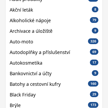
Akční leták
8
Alkoholické nápoje
79
Archivace a úložiště
9
Auto-moto
326
Autodoplňky a příslušenství
69
Autokosmetika
17
Bankovnictví a účty
9
Batohy a cestovní kufry
160
Black Friday
29
Brýle
173