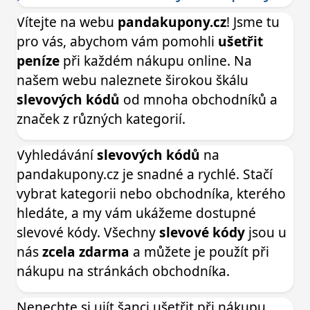
Vítejte na webu
pandakupony.cz
! Jsme tu
pro vás, abychom vám pomohli
ušetřit
peníze
při každém nákupu online. Na
našem webu naleznete širokou škálu
slevových kódů
od mnoha obchodníků a
značek z různých kategorií.
Vyhledávání
slevových kódů
na
pandakupony.cz je snadné a rychlé. Stačí
vybrat kategorii nebo obchodníka, kterého
hledáte, a my vám ukážeme dostupné
slevové kódy. Všechny
slevové kódy
jsou u
nás
zcela zdarma
a můžete je použít při
nákupu na stránkách obchodníka.
Nenechte si ujít šanci ušetřit při nákupu