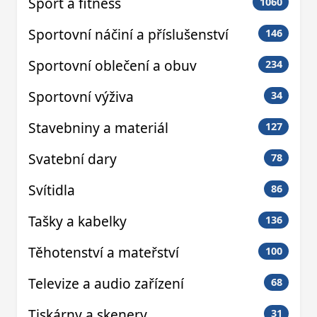
Sport a fitness
1060
Sportovní náčiní a příslušenství
146
Sportovní oblečení a obuv
234
Sportovní výživa
34
Stavebniny a materiál
127
Svatební dary
78
Svítidla
86
Tašky a kabelky
136
Těhotenství a mateřství
100
Televize a audio zařízení
68
Tiskárny a skenery
31