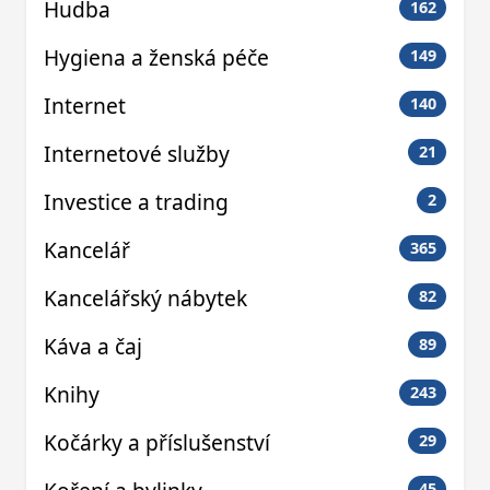
Hudba
162
Hygiena a ženská péče
149
Internet
140
Internetové služby
21
Investice a trading
2
Kancelář
365
Kancelářský nábytek
82
Káva a čaj
89
Knihy
243
Kočárky a příslušenství
29
45