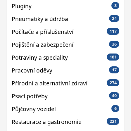
Pluginy
3
Pneumatiky a údržba
24
Počítače a příslušenství
117
Pojištění a zabezpečení
36
Potraviny a speciality
181
Pracovní oděvy
17
Přírodní a alternativní zdraví
274
Psací potřeby
40
Půjčovny vozidel
6
Restaurace a gastronomie
221