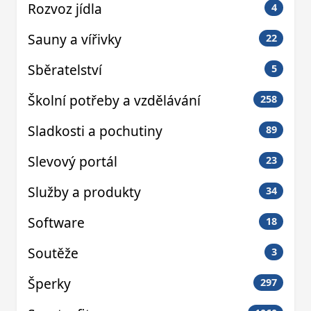
Rozvoz jídla
4
Sauny a vířivky
22
Sběratelství
5
Školní potřeby a vzdělávání
258
Sladkosti a pochutiny
89
Slevový portál
23
Služby a produkty
34
Software
18
Soutěže
3
Šperky
297