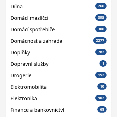
Dílna
266
Domácí mazlíčci
395
Domácí spotřebiče
306
Domácnost a zahrada
2277
Doplňky
782
Dopravní služby
1
Drogerie
152
Elektromobilita
10
Elektronika
902
Finance a bankovnictví
68