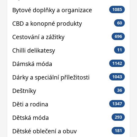
Bytové doplňky a organizace
1085
CBD a konopné produkty
60
Cestování a zážitky
696
Chilli delikatesy
11
Dámská móda
1142
Dárky a speciální příležitosti
1043
Deštníky
36
Děti a rodina
1347
Dětská móda
293
Dětské oblečení a obuv
181