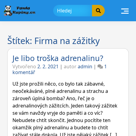
Skip
to
content
Štítek:
Firma na zážitky
Je libo troška adrenalinu?
Vytvořeno
2. 2. 2021
|
autor
admin
|
1
u
komentář
textu
s
Už jste prožili něco, co bylo tak zábavné,
názvem
neočekáváné, plné adrenalinu a strachu a
Je
zároveň úplná bomba? Ano, řeč je o
libo
adrenalinových zážitcích. Jeden takový zážitek
troška
adrenalinu?
se vám navždy vryje do paměti a co víc?
Nebudete chtít skončit. Jednou pocítíte ten
okamžik plný adrenalinu a budete to chtít
zažívat stále dokola. Už jste nějaký zážitek […]