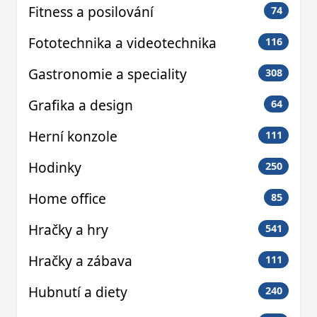
Fitness a posilování
74
Fototechnika a videotechnika
116
Gastronomie a speciality
308
Grafika a design
64
Herní konzole
111
Hodinky
250
Home office
85
Hračky a hry
541
Hračky a zábava
111
Hubnutí a diety
240