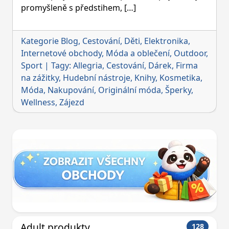
promyšleně s předstihem, […]
Kategorie
Blog
,
Cestování
,
Děti
,
Elektronika
,
Internetové obchody
,
Móda a oblečení
,
Outdoor
,
Sport
|
Tagy:
Allegria
,
Cestování
,
Dárek
,
Firma
na zážitky
,
Hudební nástroje
,
Knihy
,
Kosmetika
,
Móda
,
Nakupování
,
Originální móda
,
Šperky
,
Wellness
,
Zájezd
Adult produkty
128