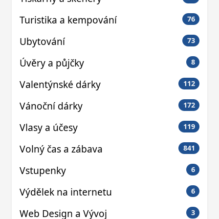
Turistika a kempování
76
Ubytování
73
Úvěry a půjčky
8
Valentýnské dárky
112
Vánoční dárky
172
Vlasy a účesy
119
Volný čas a zábava
841
Vstupenky
6
Výdělek na internetu
6
Web Design a Vývoj
3