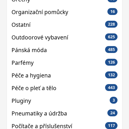
Organizační pomůcky
16
Ostatní
228
Outdoorové vybavení
625
Pánská móda
485
Parfémy
126
Péče a hygiena
132
Péče o pleť a tělo
443
Pluginy
3
Pneumatiky a údržba
24
Počítače a příslušenství
117