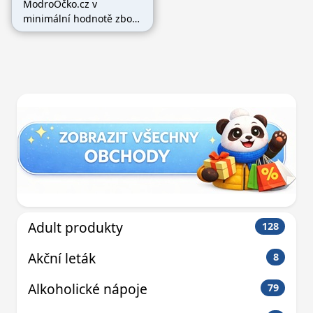
ModroOčko.cz v
minimální hodnotě zboží
nad 2500Kč a zboží vám
bude dovezeno zdarma.
Adult produkty
128
Akční leták
8
Alkoholické nápoje
79