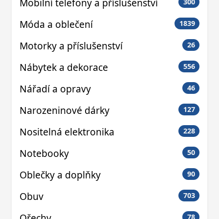
Mobilní telefony a příslušenství
300
Móda a oblečení
1839
Motorky a příslušenství
26
Nábytek a dekorace
556
Nářadí a opravy
46
Narozeninové dárky
127
Nositelná elektronika
228
Notebooky
50
Oblečky a doplňky
90
Obuv
703
Ořechy
78