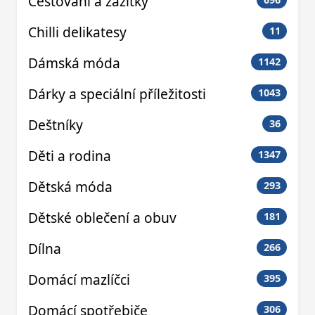
Cestování a zážitky
Chilli delikatesy
11
Dámská móda
1142
Dárky a speciální příležitosti
1043
Deštníky
36
Děti a rodina
1347
Dětská móda
293
Dětské oblečení a obuv
181
Dílna
266
Domácí mazlíčci
395
Domácí spotřebiče
306