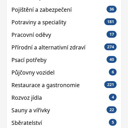
Pojištění a zabezpečení
36
Potraviny a speciality
181
Pracovní oděvy
17
Přírodní a alternativní zdraví
274
Psací potřeby
40
Půjčovny vozidel
6
Restaurace a gastronomie
221
Rozvoz jídla
4
Sauny a vířivky
22
Sběratelství
5