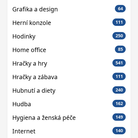
Grafika a design
64
Herní konzole
111
Hodinky
250
Home office
85
Hračky a hry
541
Hračky a zábava
111
Hubnutí a diety
240
Hudba
162
Hygiena a ženská péče
149
Internet
140