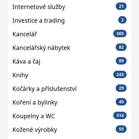
Internetové služby
21
Investice a trading
2
Kancelář
365
Kancelářský nábytek
82
Káva a čaj
89
Knihy
243
Kočárky a příslušenství
29
Koření a bylinky
45
Koupelny a WC
314
Kožené výrobky
55