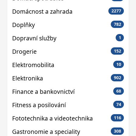
Domácnost a zahrada
2277
Doplňky
782
Dopravní služby
1
Drogerie
152
Elektromobilita
10
Elektronika
902
Finance a bankovnictví
68
Fitness a posilování
74
Fototechnika a videotechnika
116
Gastronomie a speciality
308