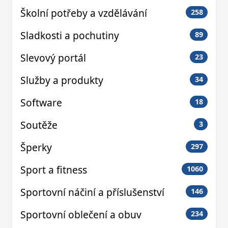
Školní potřeby a vzdělávání
258
Sladkosti a pochutiny
89
Slevový portál
23
Služby a produkty
34
Software
18
Soutěže
3
Šperky
297
Sport a fitness
1060
Sportovní náčiní a příslušenství
146
Sportovní oblečení a obuv
234