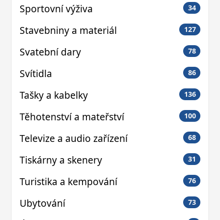
Sportovní výživa
34
Stavebniny a materiál
127
Svatební dary
78
Svítidla
86
Tašky a kabelky
136
Těhotenství a mateřství
100
Televize a audio zařízení
68
Tiskárny a skenery
31
Turistika a kempování
76
Ubytování
73