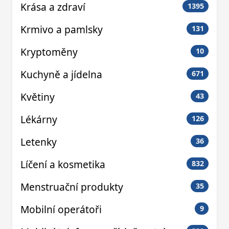
Krása a zdraví
1395
Krmivo a pamlsky
131
Kryptoměny
10
Kuchyně a jídelna
671
Květiny
43
Lékárny
126
Letenky
36
Líčení a kosmetika
832
Menstruační produkty
35
Mobilní operátoři
9