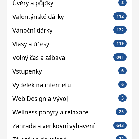
Úvěry a půjčky
8
Valentýnské dárky
112
Vánoční dárky
172
Vlasy a účesy
119
Volný čas a zábava
841
Vstupenky
6
Výdělek na internetu
6
Web Design a Vývoj
3
Wellness pobyty a relaxace
25
Zahrada a venkovní vybavení
643
73