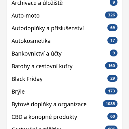
Archivace a úložiště
9
Auto-moto
326
Autodoplňky a příslušenství
69
Autokosmetika
17
Bankovnictví a účty
9
Batohy a cestovní kufry
160
Black Friday
29
Brýle
173
Bytové doplňky a organizace
1085
CBD a konopné produkty
60
696