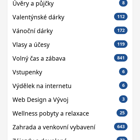
Úvěry a půjčky
8
Valentýnské dárky
112
Vánoční dárky
172
Vlasy a účesy
119
Volný čas a zábava
841
Vstupenky
6
Výdělek na internetu
6
Web Design a Vývoj
3
Wellness pobyty a relaxace
25
Zahrada a venkovní vybavení
643