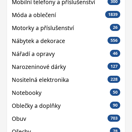
Mobilní telefony a příslušenství
300
Móda a oblečení
1839
Motorky a příslušenství
26
Nábytek a dekorace
556
Nářadí a opravy
46
Narozeninové dárky
127
Nositelná elektronika
228
Notebooky
50
Oblečky a doplňky
90
Obuv
703
Ořechy
78