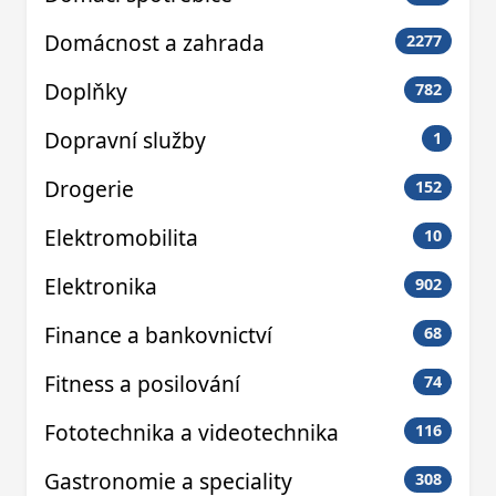
Domácnost a zahrada
2277
Doplňky
782
Dopravní služby
1
Drogerie
152
Elektromobilita
10
Elektronika
902
Finance a bankovnictví
68
Fitness a posilování
74
Fototechnika a videotechnika
116
Gastronomie a speciality
308