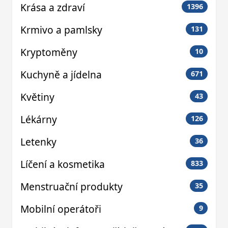
Krása a zdraví
1396
Krmivo a pamlsky
131
Kryptoměny
10
Kuchyně a jídelna
671
Květiny
43
Lékárny
126
Letenky
36
Líčení a kosmetika
833
Menstruační produkty
35
Mobilní operátoři
9