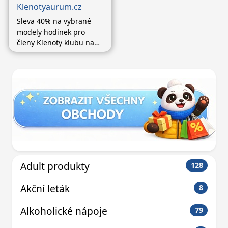
Klenotyaurum.cz
Sleva 40% na vybrané
modely hodinek pro
členy Klenoty klubu na
Klenotyaurum.cz
Adult produkty
128
Akční leták
8
Alkoholické nápoje
79