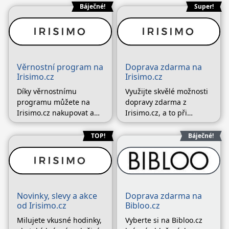
až 60 %. Veškeré
ideální hodinky právě
Báječné!
Super!
zlevněné produkty jsou
pro vás. Irisimo přináší
pro Vás připraveny v
ty nejhezčí a nejstylovější
sekci s názvem „SALE“,
doplňky pro každou
kde naleznete široký
ruku, pro muže i ženy.
výběr kousků od
Můžete udělat
Věrnostní program na
Doprava zdarma na
prémiových (Pokračování
(Pokračování textu…)
Irisimo.cz
Irisimo.cz
textu…)
Díky věrnostnímu
Využijte skvělé možnosti
programu můžete na
dopravy zdarma z
Irisimo.cz nakupovat a
Irisimo.cz, a to při
sbírat věrnostní body,
splnění jediné podmínky
díky kterým budete
- minimální výše
TOP!
Báječné!
získávat slevy na vaše
objednávky 2990 Kč.
další nákupy v tomto e-
Můžete si vybrat dodání
shopu. Nakupujte a
prostřednictvím Packety,
ušetřete při koupi
DPD nebo DHL zcela
doplňků, které milují
zdarma. Nakupte si
Novinky, slevy a akce
Doprava zdarma na
všechny ženy,
šperky, hodinky
od Irisimo.cz
Bibloo.cz
(Pokračování textu…)
(Pokračování textu…)
Milujete vkusné hodinky,
Vyberte si na Bibloo.cz