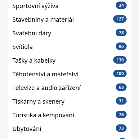
Sportovní výživa
34
Stavebniny a materiál
127
Svatební dary
78
Svítidla
86
Tašky a kabelky
136
Těhotenství a mateřství
100
Televize a audio zařízení
68
Tiskárny a skenery
31
Turistika a kempování
76
Ubytování
73