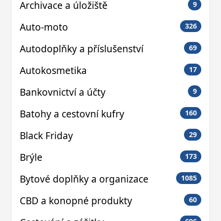
Archivace a úložiště
9
Auto-moto
326
Autodoplňky a příslušenství
69
Autokosmetika
17
Bankovnictví a účty
9
Batohy a cestovní kufry
160
Black Friday
29
Brýle
173
Bytové doplňky a organizace
1085
CBD a konopné produkty
60