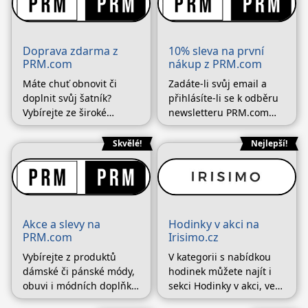
Doprava zdarma z
10% sleva na první
PRM.com
nákup z PRM.com
Máte chuť obnovit či
Zadáte-li svůj email a
doplnit svůj šatník?
přihlásíte-li se k odběru
Vybírejte ze široké
newsletteru PRM.com
nabídky produktů
získáváte slevu -10 % na
dámské i pánské módy či
první nákup. Vybírat
Skvělé!
Nejlepší!
módních doplňků a
můžete ze široké nabídky
získejte dopravu
dámské či pánské módy i
ZDARMA při objednávce
stylizovaných doplňků.
nad 1800 Kč.
Při odběru novinek Vám
zároveň neuniknou
Akce a slevy na
Hodinky v akci na
(Pokračování textu…)
PRM.com
Irisimo.cz
Vybírejte z produktů
V kategorii s nabídkou
dámské či pánské módy,
hodinek můžete najít i
obuvi i módních doplňků
sekci Hodinky v akci, ve
na PRM.com se slevami
které si můžete vybrat