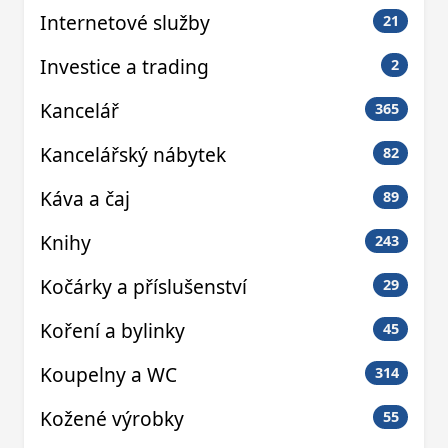
Internetové služby
21
Investice a trading
2
Kancelář
365
Kancelářský nábytek
82
Káva a čaj
89
Knihy
243
Kočárky a příslušenství
29
Koření a bylinky
45
Koupelny a WC
314
Kožené výrobky
55