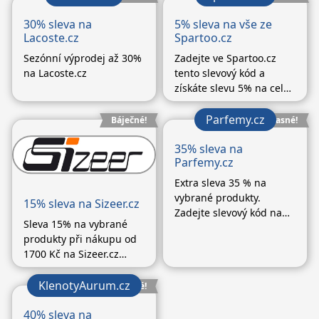
(Pokračování textu…)
30% sleva na
5% sleva na vše ze
Lacoste.cz
Spartoo.cz
Sezónní výprodej až 30%
Zadejte ve Spartoo.cz
na Lacoste.cz
tento slevový kód a
získáte slevu 5% na celý
nákup. 5% sleva se sčítá
s dalšími aktuálními
Parfemy.cz
Báječné!
Úžasné!
akcemi. Nevztahuje se
na partnerské produkty.
35% sleva na
Parfemy.cz
Extra sleva 35 % na
vybrané produkty.
15% sleva na Sizeer.cz
Zadejte slevový kód na
Sleva 15% na vybrané
konci objednávky v
produkty při nákupu od
košíku. Platí na vybrané
1700 Kč na Sizeer.cz
druhy zboží.
Zadejte slevový kód na
konci objednávky v
KlenotyAurum.cz
Skvělé!
košíku a sleva vám bude
automaticky odečtena.
40% sleva na