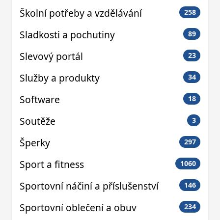
Školní potřeby a vzdělávání
258
Sladkosti a pochutiny
89
Slevový portál
23
Služby a produkty
34
Software
18
Soutěže
3
Šperky
297
Sport a fitness
1060
Sportovní náčiní a příslušenství
146
Sportovní oblečení a obuv
234