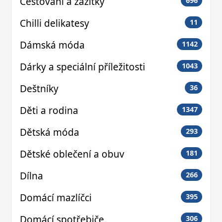
Cestování a zážitky
696
Chilli delikatesy
11
Dámská móda
1142
Dárky a speciální příležitosti
1043
Deštníky
36
Děti a rodina
1347
Dětská móda
293
Dětské oblečení a obuv
181
Dílna
266
Domácí mazlíčci
395
Domácí spotřebiče
306