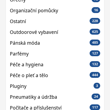
Organizační pomůcky
16
Ostatní
228
Outdoorové vybavení
625
Pánská móda
485
Parfémy
127
Péče a hygiena
132
Péče o pleť a tělo
444
Pluginy
3
Pneumatiky a údržba
24
Počítače a příslušenství
117