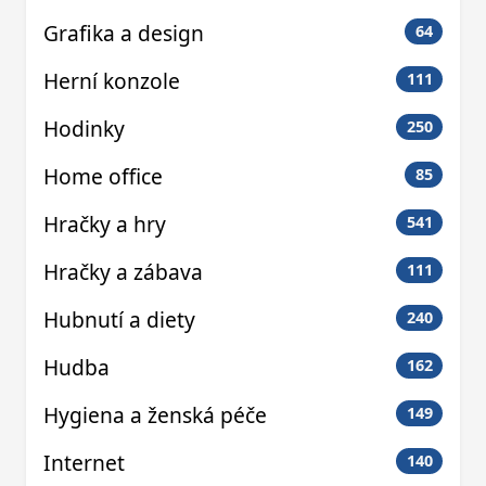
Grafika a design
64
Herní konzole
111
Hodinky
250
Home office
85
Hračky a hry
541
Hračky a zábava
111
Hubnutí a diety
240
Hudba
162
Hygiena a ženská péče
149
Internet
140