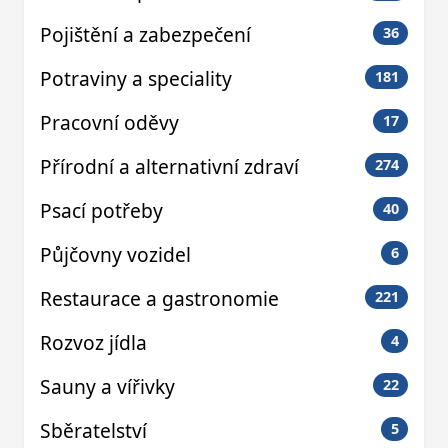
Pojištění a zabezpečení
36
Potraviny a speciality
181
Pracovní oděvy
17
Přírodní a alternativní zdraví
274
Psací potřeby
40
Půjčovny vozidel
6
Restaurace a gastronomie
221
Rozvoz jídla
4
Sauny a vířivky
22
Sběratelství
5