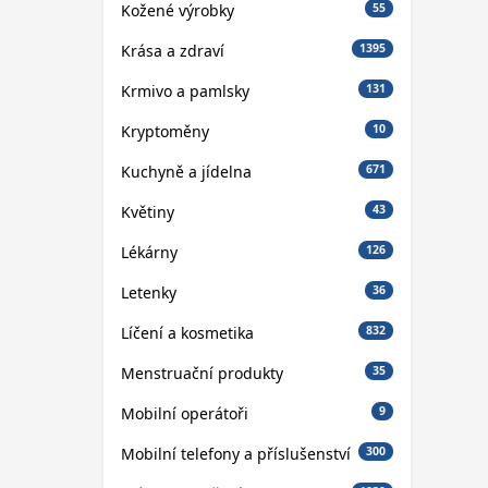
Kožené výrobky
55
Krása a zdraví
1395
Krmivo a pamlsky
131
Kryptoměny
10
Kuchyně a jídelna
671
Květiny
43
Lékárny
126
Letenky
36
Líčení a kosmetika
832
Menstruační produkty
35
Mobilní operátoři
9
Mobilní telefony a příslušenství
300