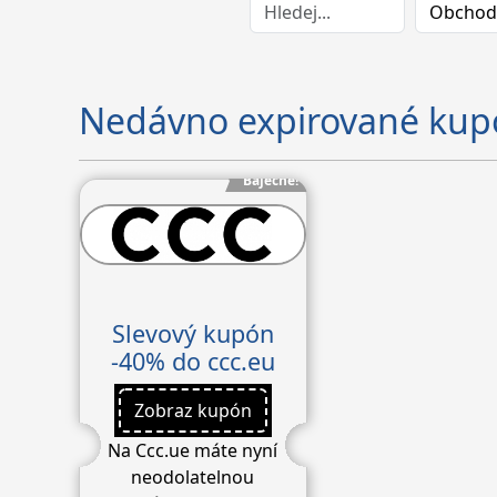
Nedávno expirované kup
Báječné!
Slevový kupón
-40% do ccc.eu
Zobraz kupón
Na Ccc.ue máte nyní
neodolatelnou