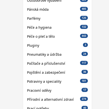
Outdoorové vybavení
Pánská móda
485
Parfémy
126
Péče a hygiena
132
Péče o pleť a tělo
443
Pluginy
3
Pneumatiky a údržba
24
Počítače a příslušenství
117
Pojištění a zabezpečení
36
Potraviny a speciality
181
Pracovní oděvy
17
Přírodní a alternativní zdraví
274
Psací potřeby
40