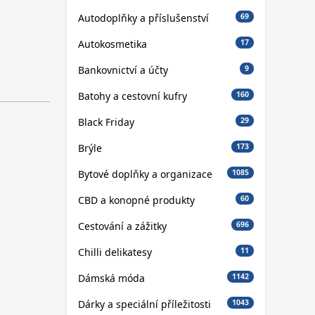
Autodoplňky a příslušenství
69
Autokosmetika
17
Bankovnictví a účty
9
Batohy a cestovní kufry
160
Black Friday
29
Brýle
173
Bytové doplňky a organizace
1085
CBD a konopné produkty
60
Cestování a zážitky
696
Chilli delikatesy
11
Dámská móda
1142
Dárky a speciální příležitosti
1043