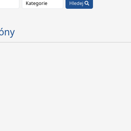
Hledej
óny