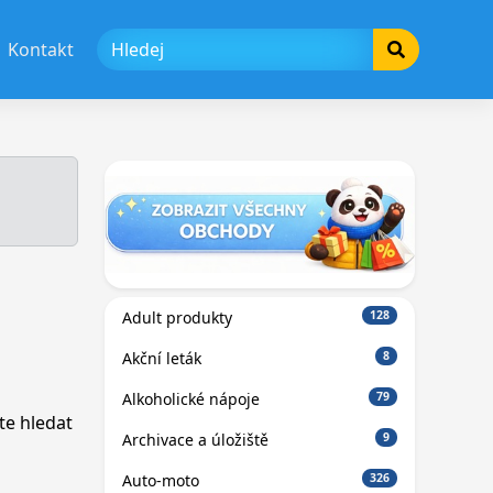
Kontakt
Adult produkty
128
Akční leták
8
Alkoholické nápoje
79
te hledat
Archivace a úložiště
9
Auto-moto
326