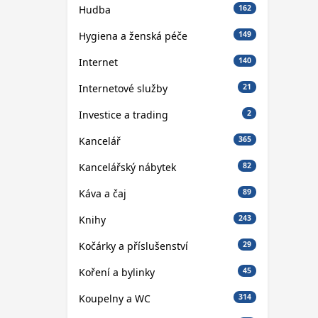
Hudba
162
Hygiena a ženská péče
149
Internet
140
Internetové služby
21
Investice a trading
2
Kancelář
365
Kancelářský nábytek
82
Káva a čaj
89
Knihy
243
Kočárky a příslušenství
29
Koření a bylinky
45
Koupelny a WC
314