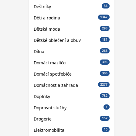
Deštníky
36
Děti a rodina
1347
Dětská móda
293
Dětské oblečení a obuv
181
Dílna
266
Domácí mazlíčci
395
Domácí spotřebiče
306
Domácnost a zahrada
2277
Doplňky
782
Dopravní služby
1
Drogerie
152
Elektromobilita
10