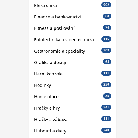
Elektronika
902
Finance a bankovnictví
68
Fitness a posilování
74
Fototechnika a videotechnika
116
Gastronomie a speciality
308
Grafika a design
64
Herní konzole
111
Hodinky
250
Home office
85
Hračky a hry
541
Hračky a zábava
111
Hubnutí a diety
240