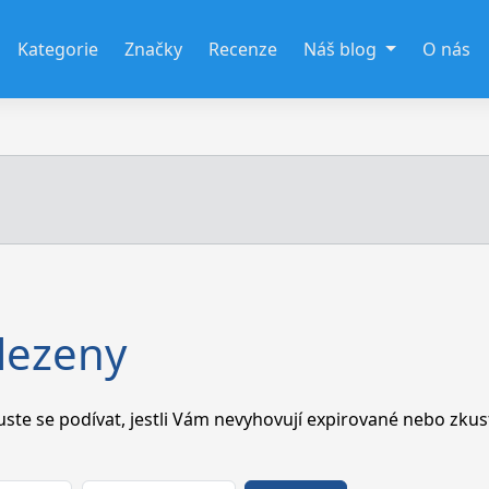
Kategorie
Značky
Recenze
Náš blog
O nás
lezeny
te se podívat, jestli Vám nevyhovují expirované nebo zkus