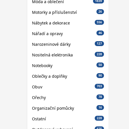
Móda a oblečení
1839
Motorky a příslušenství
26
Nábytek a dekorace
556
Nářadí a opravy
46
Narozeninové dárky
127
Nositelná elektronika
228
Notebooky
50
Oblečky a doplňky
90
Obuv
703
Ořechy
78
Organizační pomůcky
16
Ostatní
228
625