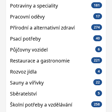
Potraviny a speciality
181
Pracovní oděvy
17
Přírodní a alternativní zdraví
274
Psací potřeby
40
Půjčovny vozidel
6
Restaurace a gastronomie
221
Rozvoz jídla
4
Sauny a vířivky
22
Sběratelství
5
Školní potřeby a vzdělávání
258