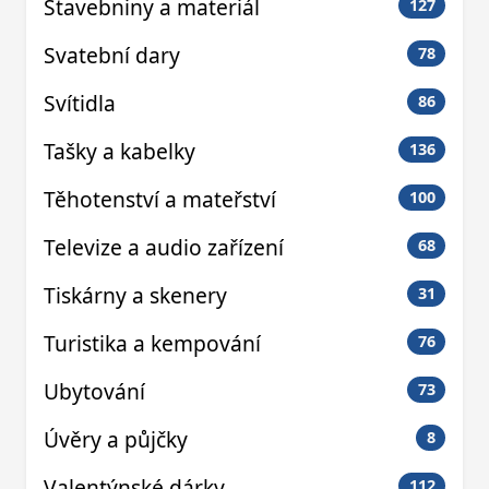
Stavebniny a materiál
127
Svatební dary
78
Svítidla
86
Tašky a kabelky
136
Těhotenství a mateřství
100
Televize a audio zařízení
68
Tiskárny a skenery
31
Turistika a kempování
76
Ubytování
73
Úvěry a půjčky
8
Valentýnské dárky
112