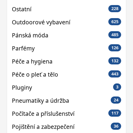
Ostatní
228
Outdoorové vybavení
625
Pánská móda
485
Parfémy
126
Péče a hygiena
132
Péče o pleť a tělo
443
Pluginy
3
Pneumatiky a údržba
24
Počítače a příslušenství
117
Pojištění a zabezpečení
36