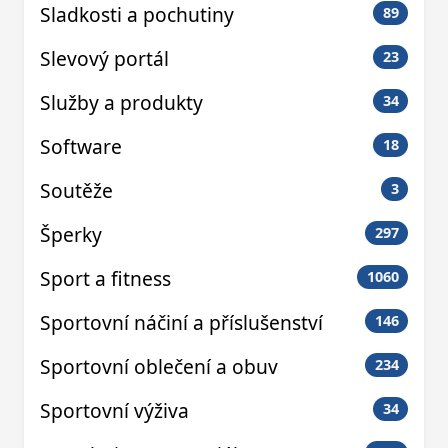
Sladkosti a pochutiny
89
Slevový portál
23
Služby a produkty
34
Software
18
Soutěže
3
Šperky
297
Sport a fitness
1060
Sportovní náčiní a příslušenství
146
Sportovní oblečení a obuv
234
Sportovní výživa
34