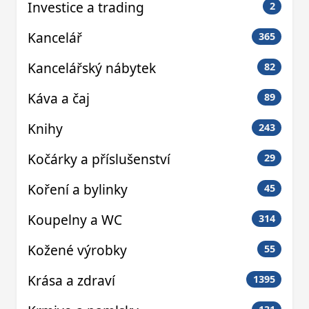
Investice a trading
2
Kancelář
365
Kancelářský nábytek
82
Káva a čaj
89
Knihy
243
Kočárky a příslušenství
29
Koření a bylinky
45
Koupelny a WC
314
Kožené výrobky
55
Krása a zdraví
1395