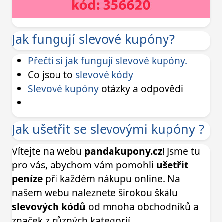
Jak fungují slevové kupóny?
Přečti si jak fungují slevové kupóny.
Co jsou to
slevové kódy
Slevové kupóny
otázky a odpovědi
Jak ušetřit se slevovými kupóny ?
Vítejte na webu
pandakupony.cz
! Jsme tu
pro vás, abychom vám pomohli
ušetřit
peníze
při každém nákupu online. Na
našem webu naleznete širokou škálu
slevových kódů
od mnoha obchodníků a
značek z různých kategorií.