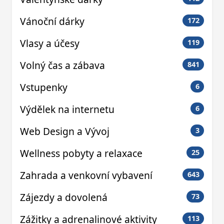
Vánoční dárky
172
Vlasy a účesy
119
Volný čas a zábava
841
Vstupenky
6
Výdělek na internetu
6
Web Design a Vývoj
3
Wellness pobyty a relaxace
25
Zahrada a venkovní vybavení
643
Zájezdy a dovolená
73
Zážitky a adrenalinové aktivity
113