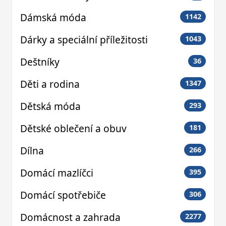
Dámská móda
1142
Dárky a speciální příležitosti
1043
Deštníky
36
Děti a rodina
1347
Dětská móda
293
Dětské oblečení a obuv
181
Dílna
266
Domácí mazlíčci
395
Domácí spotřebiče
306
Domácnost a zahrada
2277