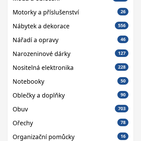
Motorky a příslušenství
26
Nábytek a dekorace
556
Nářadí a opravy
46
Narozeninové dárky
127
Nositelná elektronika
228
Notebooky
50
Oblečky a doplňky
90
Obuv
703
Ořechy
78
Organizační pomůcky
16