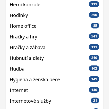
Herní konzole
111
Hodinky
250
Home office
85
Hračky a hry
541
Hračky a zábava
111
Hubnutí a diety
240
Hudba
162
Hygiena a ženská péče
149
Internet
140
Internetové služby
21