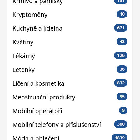
Krmivo a pamlsky
131
Kryptoměny
10
Kuchyně a jídelna
671
Květiny
43
Lékárny
126
Letenky
36
Líčení a kosmetika
832
Menstruační produkty
35
Mobilní operátoři
9
Mobilní telefony a příslušenství
300
Móda a oblečení
1839