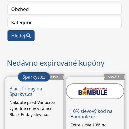
Hledej
Nedávno expirované kupóny
Sparkys.cz
Bezva!
Skvělé!
Black Friday na
Sparkys.cz
Nakupte před Vánoci za
výhodné ceny v rámci
10% slevový kód na
Black Friday slev na
Bambule.cz
vybrané druhy zboží.
Extra sleva 10% na