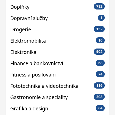
Doplňky
782
Dopravní služby
1
Drogerie
152
Elektromobilita
10
Elektronika
902
Finance a bankovnictví
68
Fitness a posilování
74
Fototechnika a videotechnika
116
Gastronomie a speciality
308
Grafika a design
64