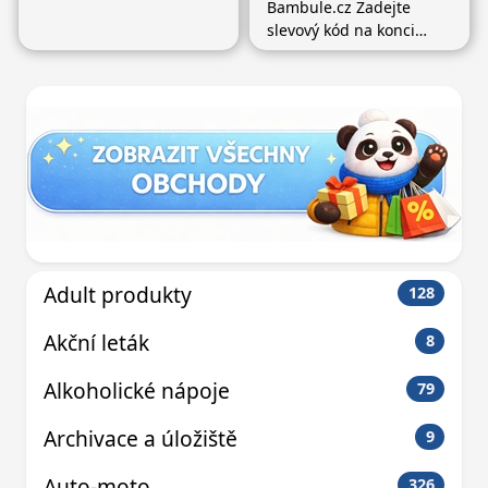
Bambule.cz Zadejte
slevový kód na konci
objednávky v košíku a
sleva vám bude
automaticky odečtena.
Adult produkty
128
Akční leták
8
Alkoholické nápoje
79
Archivace a úložiště
9
Auto-moto
326