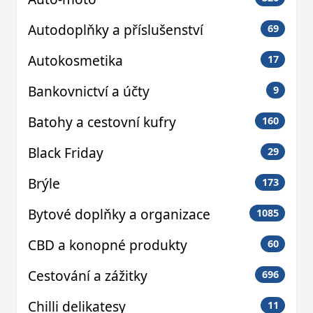
Autodoplňky a příslušenství
69
Autokosmetika
17
Bankovnictví a účty
9
Batohy a cestovní kufry
160
Black Friday
29
Brýle
173
Bytové doplňky a organizace
1085
CBD a konopné produkty
60
Cestování a zážitky
696
Chilli delikatesy
11