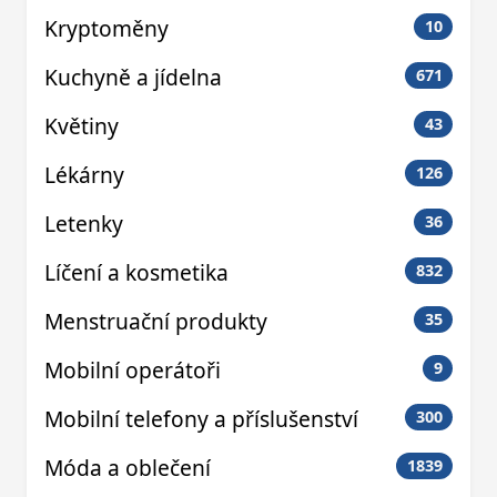
Kryptoměny
10
Kuchyně a jídelna
671
Květiny
43
Lékárny
126
Letenky
36
Líčení a kosmetika
832
Menstruační produkty
35
Mobilní operátoři
9
Mobilní telefony a příslušenství
300
Móda a oblečení
1839