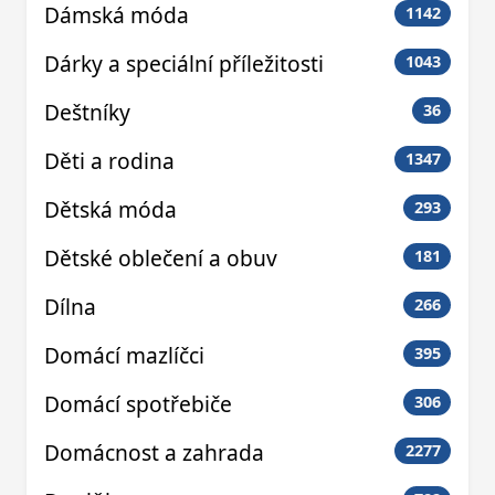
Dámská móda
1142
Dárky a speciální příležitosti
1043
Deštníky
36
Děti a rodina
1347
Dětská móda
293
Dětské oblečení a obuv
181
Dílna
266
Domácí mazlíčci
395
Domácí spotřebiče
306
Domácnost a zahrada
2277