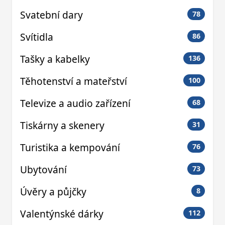
Svatební dary
78
Svítidla
86
Tašky a kabelky
136
Těhotenství a mateřství
100
Televize a audio zařízení
68
Tiskárny a skenery
31
Turistika a kempování
76
Ubytování
73
Úvěry a půjčky
8
Valentýnské dárky
112