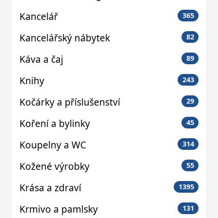
Kancelář
365
Kancelářský nábytek
82
Káva a čaj
89
Knihy
243
Kočárky a příslušenství
29
Koření a bylinky
45
Koupelny a WC
314
Kožené výrobky
55
Krása a zdraví
1395
Krmivo a pamlsky
131