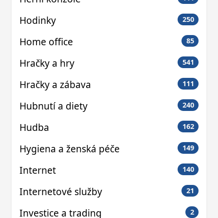
Hodinky
250
Home office
85
Hračky a hry
541
Hračky a zábava
111
Hubnutí a diety
240
Hudba
162
Hygiena a ženská péče
149
Internet
140
Internetové služby
21
Investice a trading
2