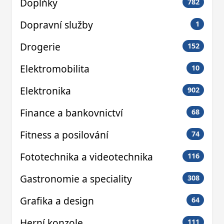
Doplňky
782
Dopravní služby
1
Drogerie
152
Elektromobilita
10
Elektronika
902
Finance a bankovnictví
68
Fitness a posilování
74
Fototechnika a videotechnika
116
Gastronomie a speciality
308
Grafika a design
64
Herní konzole
111