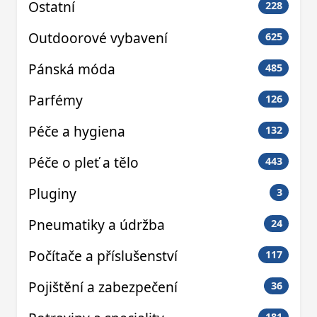
Ostatní
228
Outdoorové vybavení
625
Pánská móda
485
Parfémy
126
Péče a hygiena
132
Péče o pleť a tělo
443
Pluginy
3
Pneumatiky a údržba
24
Počítače a příslušenství
117
Pojištění a zabezpečení
36
181