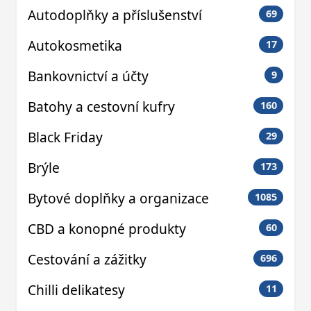
Autodoplňky a příslušenství
69
Autokosmetika
17
Bankovnictví a účty
9
Batohy a cestovní kufry
160
Black Friday
29
Brýle
173
Bytové doplňky a organizace
1085
CBD a konopné produkty
60
Cestování a zážitky
696
Chilli delikatesy
11