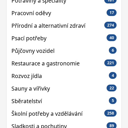
Potraviny a speciality
Pracovní oděvy
17
Přírodní a alternativní zdraví
274
Psací potřeby
40
Půjčovny vozidel
6
Restaurace a gastronomie
221
Rozvoz jídla
4
Sauny a vířivky
22
Sběratelství
5
Školní potřeby a vzdělávání
258
Sladkosti a pochutiny
89