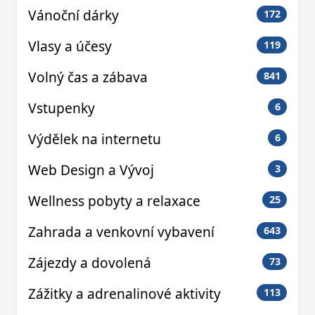
Vánoční dárky
172
Vlasy a účesy
119
Volný čas a zábava
841
Vstupenky
6
Výdělek na internetu
6
Web Design a Vývoj
3
Wellness pobyty a relaxace
25
Zahrada a venkovní vybavení
643
Zájezdy a dovolená
73
Zážitky a adrenalinové aktivity
113