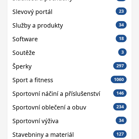
Slevový portál
23
Služby a produkty
34
Software
18
Soutěže
3
Šperky
297
Sport a fitness
1060
Sportovní náčiní a příslušenství
146
Sportovní oblečení a obuv
234
Sportovní výživa
34
Stavebniny a materiál
127