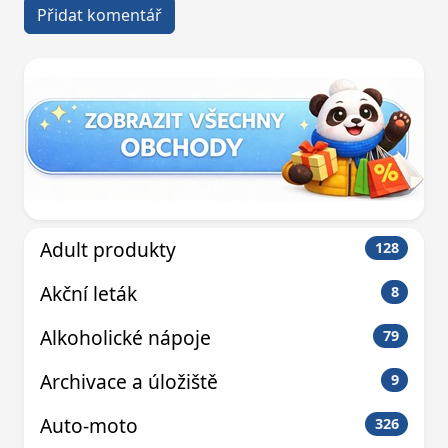
Adult produkty
128
Akční leták
8
Alkoholické nápoje
79
Archivace a úložiště
9
Auto-moto
326