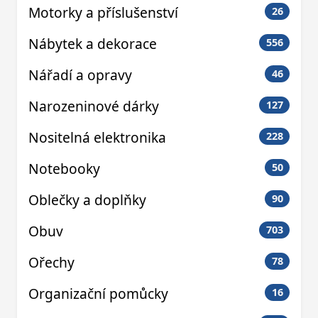
Motorky a příslušenství
26
Nábytek a dekorace
556
Nářadí a opravy
46
Narozeninové dárky
127
Nositelná elektronika
228
Notebooky
50
Oblečky a doplňky
90
Obuv
703
Ořechy
78
Organizační pomůcky
16