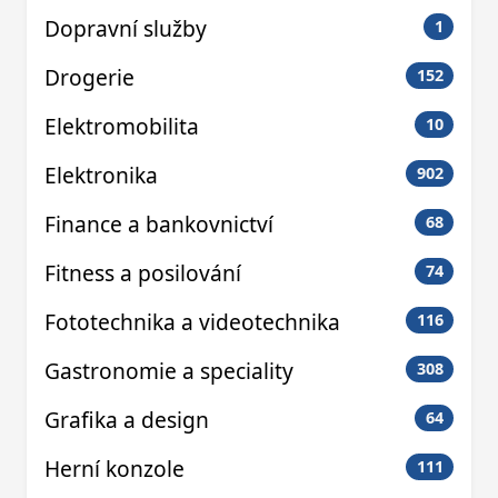
Dopravní služby
1
Drogerie
152
Elektromobilita
10
Elektronika
902
Finance a bankovnictví
68
Fitness a posilování
74
Fototechnika a videotechnika
116
Gastronomie a speciality
308
Grafika a design
64
Herní konzole
111