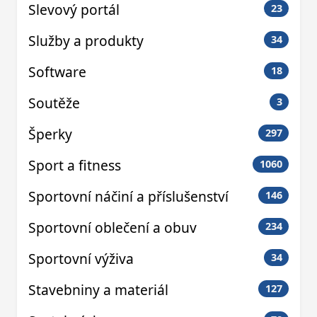
Slevový portál
23
Služby a produkty
34
Software
18
Soutěže
3
Šperky
297
Sport a fitness
1060
Sportovní náčiní a příslušenství
146
Sportovní oblečení a obuv
234
Sportovní výživa
34
Stavebniny a materiál
127