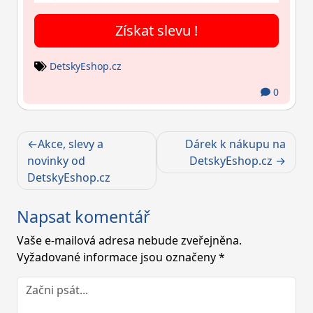
Získat slevu !
DetskyEshop.cz
0
Navigace
Akce, slevy a
Dárek k nákupu na
pro
novinky od
DetskyEshop.cz
DetskyEshop.cz
příspěvek
Napsat komentář
Vaše e-mailová adresa nebude zveřejněna.
Vyžadované informace jsou označeny
*