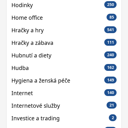
Hodinky
250
Home office
85
Hračky a hry
541
Hračky a zábava
111
Hubnutí a diety
240
Hudba
162
Hygiena a ženská péče
149
Internet
140
Internetové služby
21
Investice a trading
2