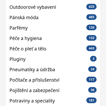
Outdoorové vybavení
625
Pánská móda
485
Parfémy
126
Péče a hygiena
132
Péče o pleť a tělo
443
Pluginy
3
Pneumatiky a údržba
24
Počítače a příslušenství
117
Pojištění a zabezpečení
36
Potraviny a speciality
181