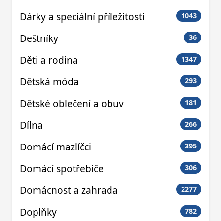
Dárky a speciální příležitosti
1043
Deštníky
36
Děti a rodina
1347
Dětská móda
293
Dětské oblečení a obuv
181
Dílna
266
Domácí mazlíčci
395
Domácí spotřebiče
306
Domácnost a zahrada
2277
Doplňky
782