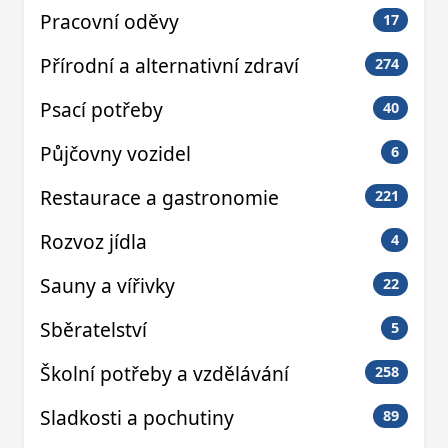
Pracovní oděvy
17
Přírodní a alternativní zdraví
274
Psací potřeby
40
Půjčovny vozidel
6
Restaurace a gastronomie
221
Rozvoz jídla
4
Sauny a vířivky
22
Sběratelství
5
Školní potřeby a vzdělávání
258
Sladkosti a pochutiny
89