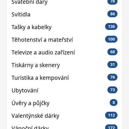
Svatební dary
78
Svítidla
86
Tašky a kabelky
136
Těhotenství a mateřství
100
Televize a audio zařízení
68
Tiskárny a skenery
31
Turistika a kempování
76
Ubytování
73
Úvěry a půjčky
8
Valentýnské dárky
112
Vánoční dárky
172