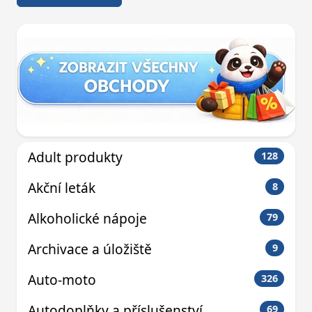
Adult produkty
128
Akční leták
8
Alkoholické nápoje
79
Archivace a úložiště
9
Auto-moto
326
Autodoplňky a příslušenství
69