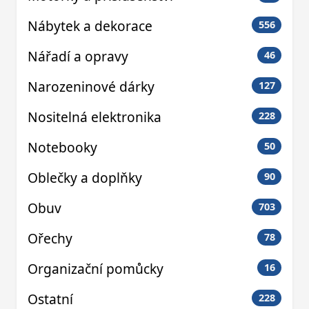
Nábytek a dekorace
556
Nářadí a opravy
46
Narozeninové dárky
127
Nositelná elektronika
228
Notebooky
50
Oblečky a doplňky
90
Obuv
703
Ořechy
78
Organizační pomůcky
16
Ostatní
228