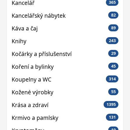
Kancelář
365
Kancelářský nábytek
82
Káva a čaj
89
Knihy
243
Kočárky a příslušenství
29
Koření a bylinky
45
Koupelny a WC
314
Kožené výrobky
55
Krása a zdraví
1395
Krmivo a pamlsky
131
10