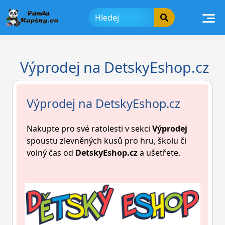
Skip
to
content
Výprodej na DetskyEshop.cz
Výprodej na DetskyEshop.cz
Nakupte pro své ratolesti v sekci
Výprodej
spoustu zlevněných kusů pro hru, školu či
volný čas od
DetskyEshop.cz
a ušetřete.