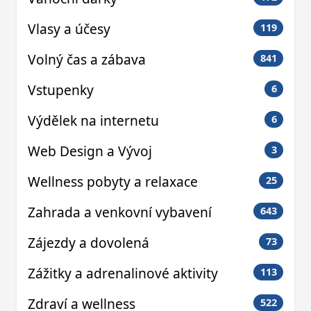
Vlasy a účesy
119
Volný čas a zábava
841
Vstupenky
6
Výdělek na internetu
6
Web Design a Vývoj
3
Wellness pobyty a relaxace
25
Zahrada a venkovní vybavení
643
Zájezdy a dovolená
73
Zážitky a adrenalinové aktivity
113
Zdraví a wellness
522