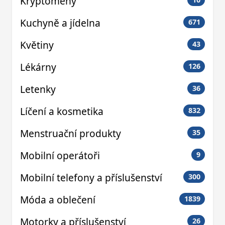
Kryptoměny
Kuchyně a jídelna
671
Květiny
43
Lékárny
126
Letenky
36
Líčení a kosmetika
832
Menstruační produkty
35
Mobilní operátoři
9
Mobilní telefony a příslušenství
300
Móda a oblečení
1839
Motorky a příslušenství
26