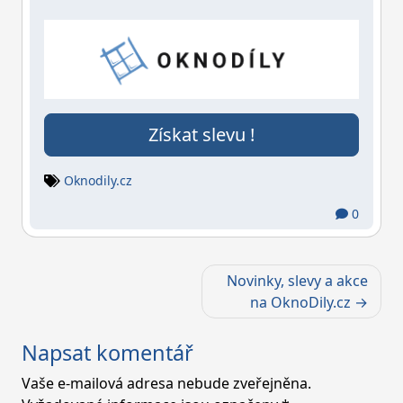
Získat slevu !
Oknodily.cz
0
Navigace
Novinky, slevy a akce
pro
na OknoDily.cz
příspěvek
Napsat komentář
Vaše e-mailová adresa nebude zveřejněna.