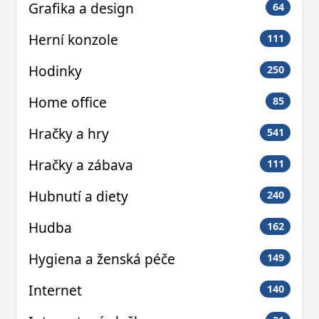
Grafika a design
64
Herní konzole
111
Hodinky
250
Home office
85
Hračky a hry
541
Hračky a zábava
111
Hubnutí a diety
240
Hudba
162
Hygiena a ženská péče
149
Internet
140