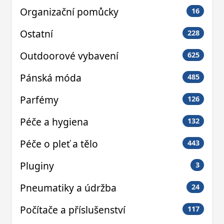
Organizační pomůcky
16
Ostatní
228
Outdoorové vybavení
625
Pánská móda
485
Parfémy
126
Péče a hygiena
132
Péče o pleť a tělo
443
Pluginy
3
Pneumatiky a údržba
24
Počítače a příslušenství
117