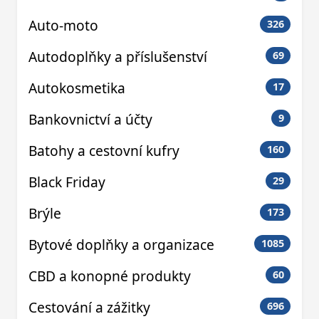
Auto-moto
326
Autodoplňky a příslušenství
69
Autokosmetika
17
Bankovnictví a účty
9
Batohy a cestovní kufry
160
Black Friday
29
Brýle
173
Bytové doplňky a organizace
1085
CBD a konopné produkty
60
Cestování a zážitky
696