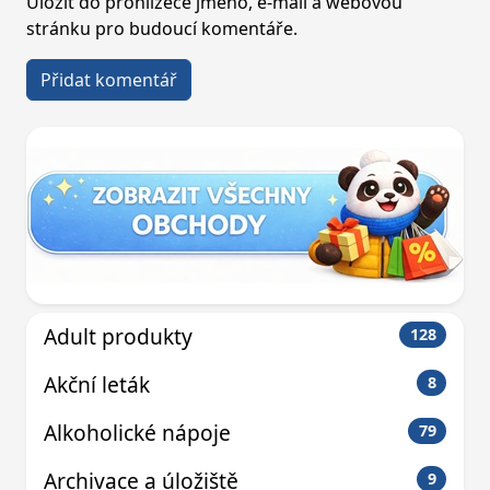
Uložit do prohlížeče jméno, e-mail a webovou
stránku pro budoucí komentáře.
Adult produkty
128
Akční leták
8
Alkoholické nápoje
79
Archivace a úložiště
9