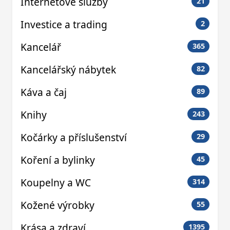
Internetové služby
21
Investice a trading
2
Kancelář
365
Kancelářský nábytek
82
Káva a čaj
89
Knihy
243
Kočárky a příslušenství
29
Koření a bylinky
45
Koupelny a WC
314
Kožené výrobky
55
Krása a zdraví
1395