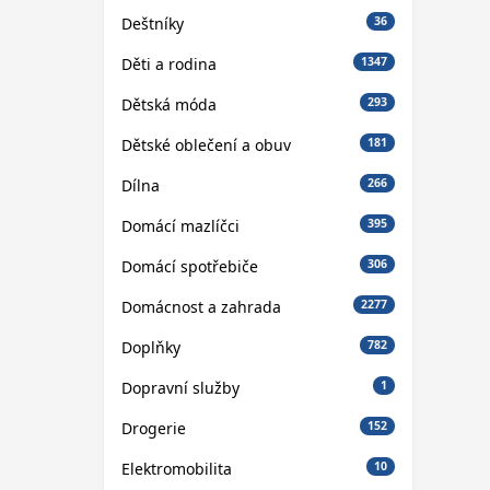
Deštníky
36
Děti a rodina
1347
Dětská móda
293
Dětské oblečení a obuv
181
Dílna
266
Domácí mazlíčci
395
Domácí spotřebiče
306
Domácnost a zahrada
2277
Doplňky
782
Dopravní služby
1
Drogerie
152
Elektromobilita
10