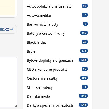
Autodoplňky a příslušenství
69
Autokosmetika
17
Bankovnictví a účty
9
ik.cz
Batohy a cestovní kufry
160
Black Friday
29
Brýle
173
Bytové doplňky a organizace
1085
CBD a konopné produkty
60
Cestování a zážitky
696
Chilli delikatesy
11
Dámská móda
1142
Dárky a speciální příležitosti
1043