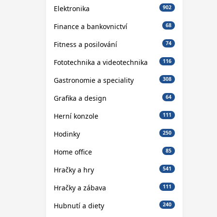
Elektronika
902
Finance a bankovnictví
68
Fitness a posilování
74
Fototechnika a videotechnika
116
Gastronomie a speciality
308
Grafika a design
64
Herní konzole
111
Hodinky
250
Home office
85
Hračky a hry
541
Hračky a zábava
111
Hubnutí a diety
240