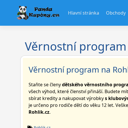
Skip
to
Hlavní stránka
Obchody
content
Věrnostní program 
Věrnostní program na Rohl
Staňte se členy
dětského věrnostního progr
všech výhod, které členství přináší. Budete mí
sbírat kredity a nakupovat výrobky
s klubový
je určeno pro
rodiče dětí do věku 12 let. Veš
Rohlik.cz
.
Rohlik.cz