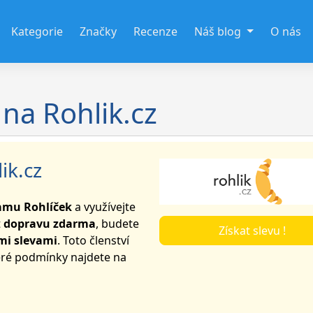
Kategorie
Značky
Recenze
Náš blog
O nás
na Rohlik.cz
ik.cz
amu Rohlíček
a využívejte
t
dopravu zdarma
, budete
Získat slevu !
mi slevami
. Toto členství
keré podmínky najdete na