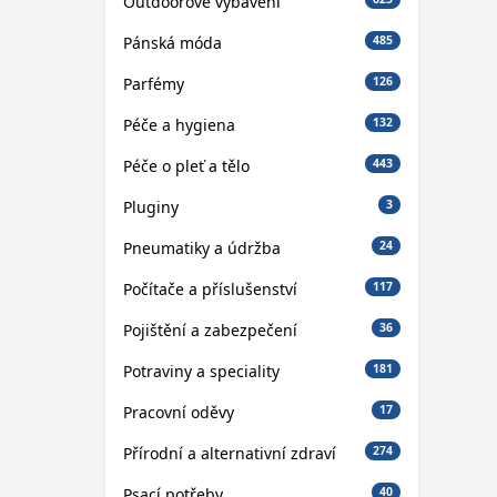
Outdoorové vybavení
Pánská móda
485
Parfémy
126
Péče a hygiena
132
Péče o pleť a tělo
443
Pluginy
3
Pneumatiky a údržba
24
Počítače a příslušenství
117
Pojištění a zabezpečení
36
Potraviny a speciality
181
Pracovní oděvy
17
Přírodní a alternativní zdraví
274
Psací potřeby
40