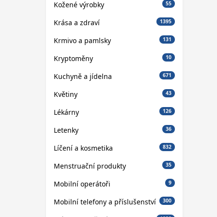
Kožené výrobky
55
Krása a zdraví
1395
Krmivo a pamlsky
131
Kryptoměny
10
Kuchyně a jídelna
671
Květiny
43
Lékárny
126
Letenky
36
Líčení a kosmetika
832
Menstruační produkty
35
Mobilní operátoři
9
Mobilní telefony a příslušenství
300