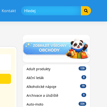
Kontakt
Adult produkty
128
Akční leták
8
Alkoholické nápoje
79
Archivace a úložiště
9
Auto-moto
326