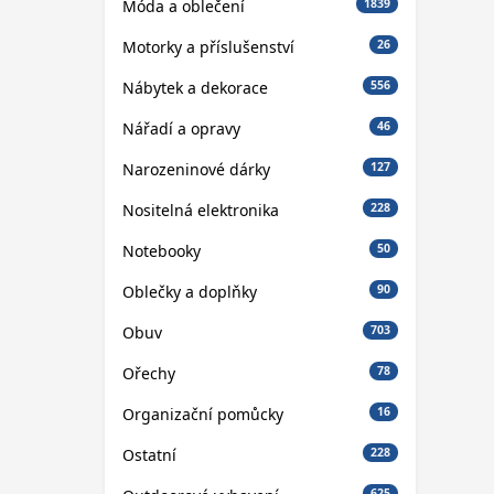
Móda a oblečení
1839
Motorky a příslušenství
26
Nábytek a dekorace
556
Nářadí a opravy
46
Narozeninové dárky
127
Nositelná elektronika
228
Notebooky
50
Oblečky a doplňky
90
Obuv
703
Ořechy
78
Organizační pomůcky
16
Ostatní
228
625