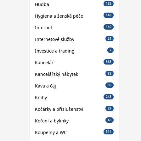
Hudba
162
Hygiena a ženská péče
149
Internet
140
Internetové služby
21
Investice a trading
2
Kancelář
365
Kancelářský nábytek
82
Káva a čaj
89
Knihy
243
Kočárky a příslušenství
29
Koření a bylinky
45
Koupelny a WC
314