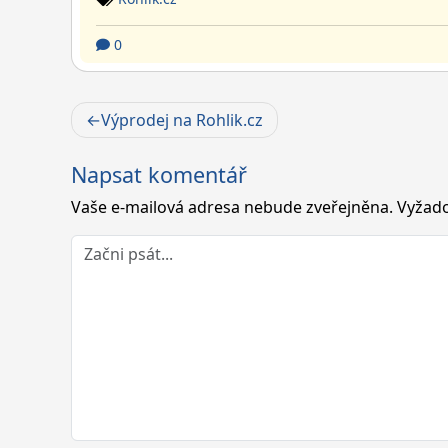
0
Navigace
Výprodej na Rohlik.cz
pro
Napsat komentář
příspěvek
Vaše e-mailová adresa nebude zveřejněna.
Vyžado