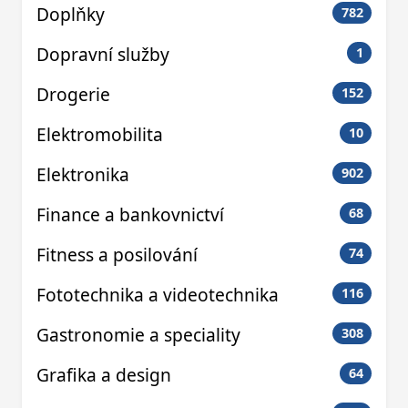
Doplňky
782
Dopravní služby
1
Drogerie
152
Elektromobilita
10
Elektronika
902
Finance a bankovnictví
68
Fitness a posilování
74
Fototechnika a videotechnika
116
Gastronomie a speciality
308
Grafika a design
64