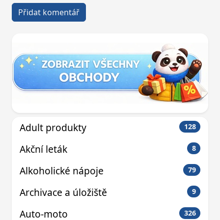
Adult produkty
128
Akční leták
8
Alkoholické nápoje
79
Archivace a úložiště
9
Auto-moto
326