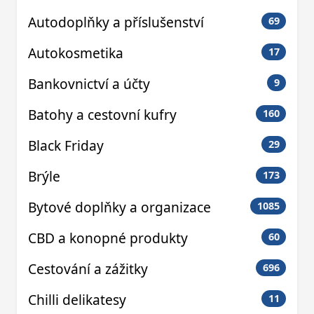
Autodoplňky a příslušenství
69
Autokosmetika
17
Bankovnictví a účty
9
Batohy a cestovní kufry
160
Black Friday
29
Brýle
173
Bytové doplňky a organizace
1085
CBD a konopné produkty
60
Cestování a zážitky
696
Chilli delikatesy
11