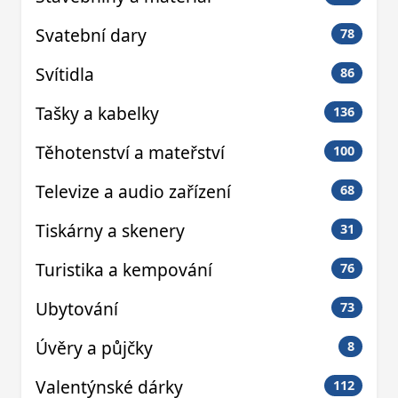
Svatební dary
78
Svítidla
86
Tašky a kabelky
136
Těhotenství a mateřství
100
Televize a audio zařízení
68
Tiskárny a skenery
31
Turistika a kempování
76
Ubytování
73
Úvěry a půjčky
8
Valentýnské dárky
112