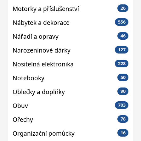
Motorky a příslušenství
26
Nábytek a dekorace
556
Nářadí a opravy
46
Narozeninové dárky
127
Nositelná elektronika
228
Notebooky
50
Oblečky a doplňky
90
Obuv
703
Ořechy
78
Organizační pomůcky
16