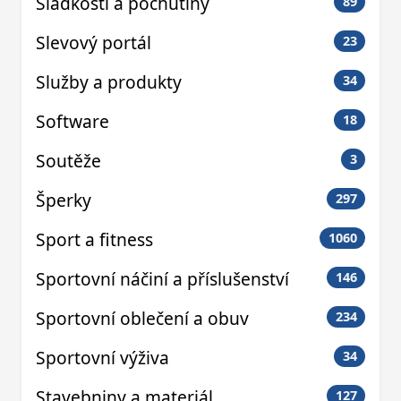
Sladkosti a pochutiny
89
Slevový portál
23
Služby a produkty
34
Software
18
Soutěže
3
Šperky
297
Sport a fitness
1060
Sportovní náčiní a příslušenství
146
Sportovní oblečení a obuv
234
Sportovní výživa
34
Stavebniny a materiál
127