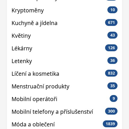
Kryptoměny
10
Kuchyně a jídelna
671
Květiny
43
Lékárny
126
Letenky
36
Líčení a kosmetika
832
Menstruační produkty
35
Mobilní operátoři
9
Mobilní telefony a příslušenství
300
Móda a oblečení
1839