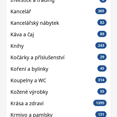
Kancelář
365
Kancelářský nábytek
82
Káva a čaj
89
Knihy
243
Kočárky a příslušenství
29
Koření a bylinky
45
Koupelny a WC
314
Kožené výrobky
55
Krása a zdraví
1395
Krmivo a pamlsky
131