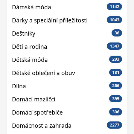
Dámská móda
1142
Dárky a speciální příležitosti
1043
Deštníky
36
Děti a rodina
1347
Dětská móda
293
Dětské oblečení a obuv
181
Dílna
266
Domácí mazlíčci
395
Domácí spotřebiče
306
Domácnost a zahrada
2277