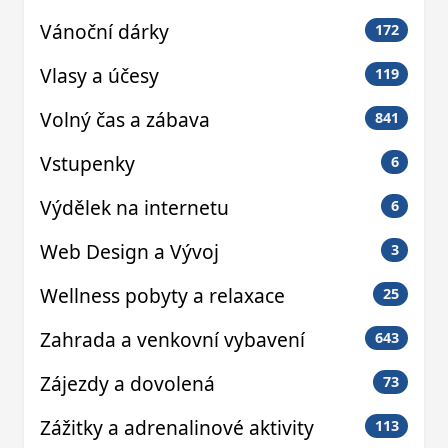
Vánoční dárky
172
Vlasy a účesy
119
Volný čas a zábava
841
Vstupenky
6
Výdělek na internetu
6
Web Design a Vývoj
3
Wellness pobyty a relaxace
25
Zahrada a venkovní vybavení
643
Zájezdy a dovolená
73
Zážitky a adrenalinové aktivity
113