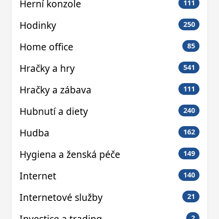
Herní konzole
111
Hodinky
250
Home office
85
Hračky a hry
541
Hračky a zábava
111
Hubnutí a diety
240
Hudba
162
Hygiena a ženská péče
149
Internet
140
Internetové služby
21
Investice a trading
2