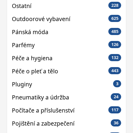
Ostatní
228
Outdoorové vybavení
625
Pánská móda
485
Parfémy
126
Péče a hygiena
132
Péče o pleť a tělo
443
Pluginy
3
Pneumatiky a údržba
24
Počítače a příslušenství
117
Pojištění a zabezpečení
36