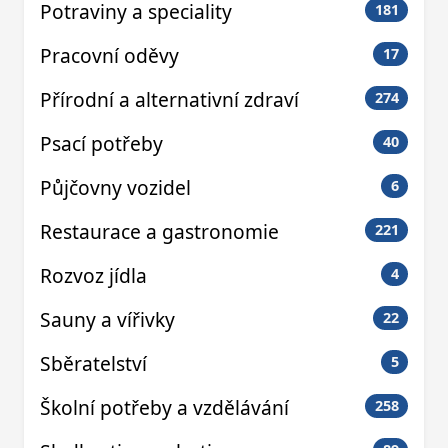
Potraviny a speciality
181
Pracovní oděvy
17
Přírodní a alternativní zdraví
274
Psací potřeby
40
Půjčovny vozidel
6
Restaurace a gastronomie
221
Rozvoz jídla
4
Sauny a vířivky
22
Sběratelství
5
Školní potřeby a vzdělávání
258