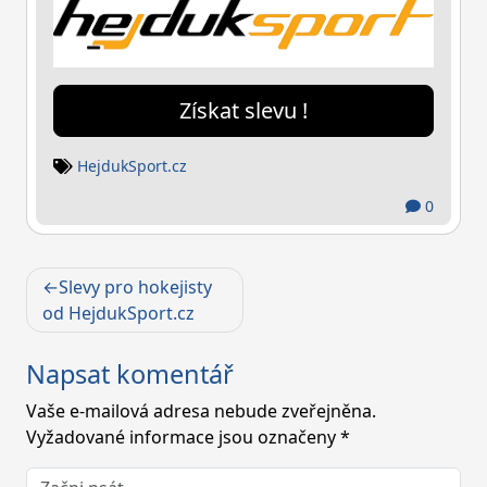
Získat slevu !
HejdukSport.cz
0
Navigace
Slevy pro hokejisty
pro
od HejdukSport.cz
příspěvek
Napsat komentář
Vaše e-mailová adresa nebude zveřejněna.
Vyžadované informace jsou označeny
*