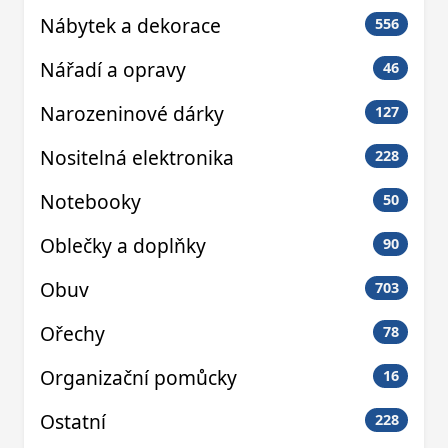
Nábytek a dekorace
556
Nářadí a opravy
46
Narozeninové dárky
127
Nositelná elektronika
228
Notebooky
50
Oblečky a doplňky
90
Obuv
703
Ořechy
78
Organizační pomůcky
16
Ostatní
228