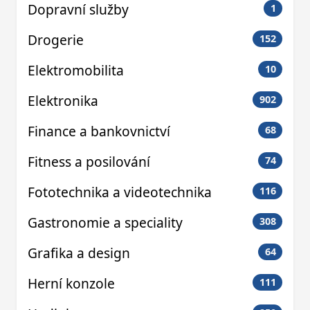
Dopravní služby
1
Drogerie
152
Elektromobilita
10
Elektronika
902
Finance a bankovnictví
68
Fitness a posilování
74
Fototechnika a videotechnika
116
Gastronomie a speciality
308
Grafika a design
64
Herní konzole
111