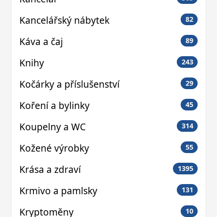
Kancelářský nábytek
82
Káva a čaj
89
Knihy
243
Kočárky a příslušenství
29
Koření a bylinky
45
Koupelny a WC
314
Kožené výrobky
55
Krása a zdraví
1395
Krmivo a pamlsky
131
Kryptoměny
10