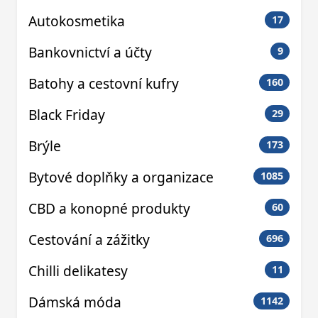
Autokosmetika
17
Bankovnictví a účty
9
Batohy a cestovní kufry
160
Black Friday
29
Brýle
173
Bytové doplňky a organizace
1085
CBD a konopné produkty
60
Cestování a zážitky
696
Chilli delikatesy
11
Dámská móda
1142