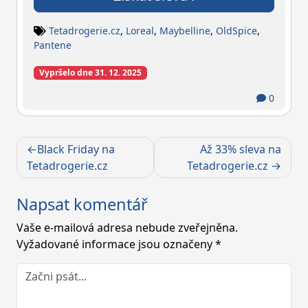
Tetadrogerie.cz
,
Loreal
,
Maybelline
,
OldSpice
,
Pantene
Vypršelo dne 31. 12. 2025
0
Navigace
Black Friday na
Až 33% sleva na
pro
Tetadrogerie.cz
Tetadrogerie.cz
příspěvek
Napsat komentář
Vaše e-mailová adresa nebude zveřejněna.
Vyžadované informace jsou označeny
*