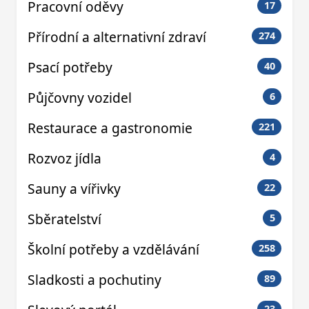
Pracovní oděvy
17
Přírodní a alternativní zdraví
274
Psací potřeby
40
Půjčovny vozidel
6
Restaurace a gastronomie
221
Rozvoz jídla
4
Sauny a vířivky
22
Sběratelství
5
Školní potřeby a vzdělávání
258
Sladkosti a pochutiny
89
23