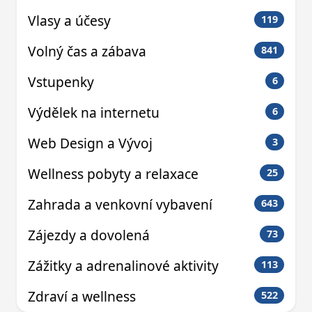
Vlasy a účesy
119
Volný čas a zábava
841
Vstupenky
6
Výdělek na internetu
6
Web Design a Vývoj
3
Wellness pobyty a relaxace
25
Zahrada a venkovní vybavení
643
Zájezdy a dovolená
73
Zážitky a adrenalinové aktivity
113
Zdraví a wellness
522