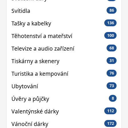
Svítidla
86
Tašky a kabelky
136
Těhotenství a mateřství
100
Televize a audio zařízení
68
Tiskárny a skenery
31
Turistika a kempování
76
Ubytování
73
Úvěry a půjčky
8
Valentýnské dárky
112
Vánoční dárky
172