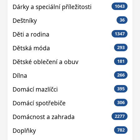
Dárky a speciální příležitosti
1043
Deštníky
36
Děti a rodina
1347
Dětská móda
293
Dětské oblečení a obuv
181
Dílna
266
Domácí mazlíčci
395
Domácí spotřebiče
306
Domácnost a zahrada
2277
Doplňky
782