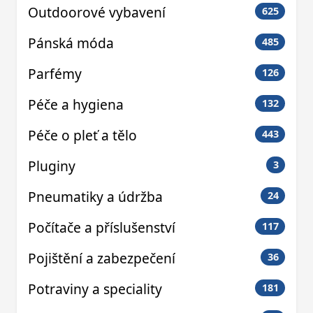
Outdoorové vybavení
625
Pánská móda
485
Parfémy
126
Péče a hygiena
132
Péče o pleť a tělo
443
Pluginy
3
Pneumatiky a údržba
24
Počítače a příslušenství
117
Pojištění a zabezpečení
36
Potraviny a speciality
181