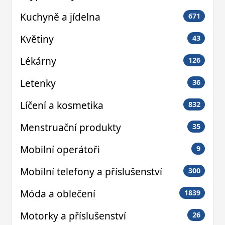
Kuchyně a jídelna
671
Květiny
43
Lékárny
126
Letenky
36
Líčení a kosmetika
832
Menstruační produkty
35
Mobilní operátoři
9
Mobilní telefony a příslušenství
300
Móda a oblečení
1839
Motorky a příslušenství
26