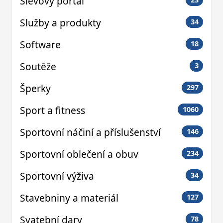
Slevový portál
Služby a produkty
34
Software
18
Soutěže
3
Šperky
297
Sport a fitness
1060
Sportovní náčiní a příslušenství
146
Sportovní oblečení a obuv
234
Sportovní výživa
34
Stavebniny a materiál
127
Svatební dary
78