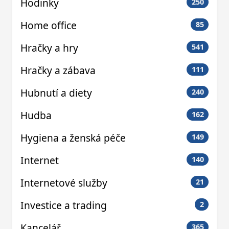
Hodinky
250
Home office
85
Hračky a hry
541
Hračky a zábava
111
Hubnutí a diety
240
Hudba
162
Hygiena a ženská péče
149
Internet
140
Internetové služby
21
Investice a trading
2
Kancelář
365