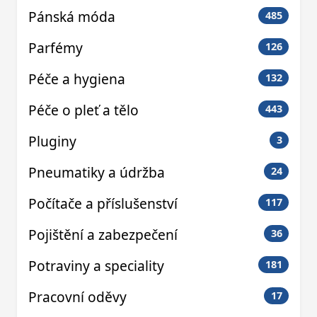
Pánská móda
485
Parfémy
126
Péče a hygiena
132
Péče o pleť a tělo
443
Pluginy
3
Pneumatiky a údržba
24
Počítače a příslušenství
117
Pojištění a zabezpečení
36
Potraviny a speciality
181
Pracovní oděvy
17