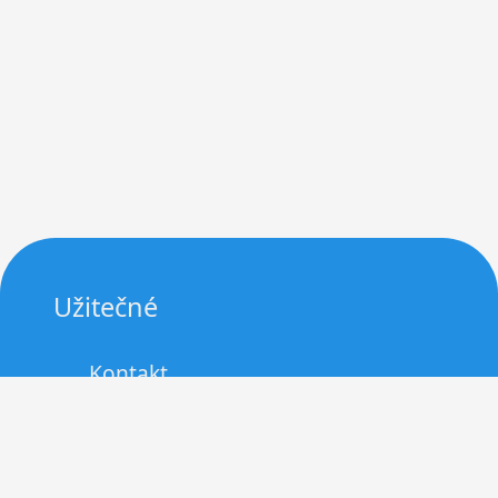
Užitečné
Kontakt
Zásady cookies (EU)
Právní upozornění