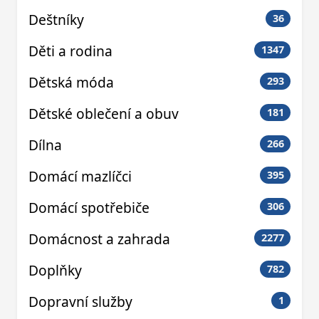
Deštníky
36
Děti a rodina
1347
Dětská móda
293
Dětské oblečení a obuv
181
Dílna
266
Domácí mazlíčci
395
Domácí spotřebiče
306
Domácnost a zahrada
2277
Doplňky
782
Dopravní služby
1