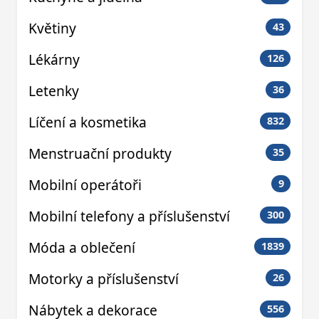
Květiny
43
Lékárny
126
Letenky
36
Líčení a kosmetika
832
Menstruační produkty
35
Mobilní operátoři
9
Mobilní telefony a příslušenství
300
Móda a oblečení
1839
Motorky a příslušenství
26
Nábytek a dekorace
556