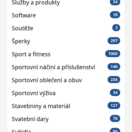
Služby a produkty
34
Software
18
Soutěže
3
Šperky
297
Sport a fitness
1060
Sportovní náčiní a příslušenství
146
Sportovní oblečení a obuv
234
Sportovní výživa
34
Stavebniny a materiál
127
Svatební dary
78
Svítidla
86