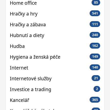
Home office
85
Hračky a hry
541
Hračky a zábava
111
Hubnutí a diety
240
Hudba
162
Hygiena a ženská péče
149
Internet
140
Internetové služby
21
Investice a trading
2
Kancelář
365