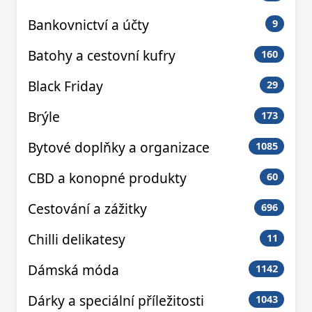
Bankovnictví a účty
9
Batohy a cestovní kufry
160
Black Friday
29
Brýle
173
Bytové doplňky a organizace
1085
CBD a konopné produkty
60
Cestování a zážitky
696
Chilli delikatesy
11
Dámská móda
1142
Dárky a speciální příležitosti
1043