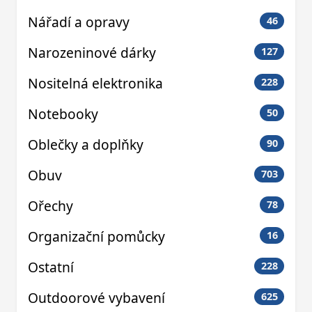
Nářadí a opravy
46
Narozeninové dárky
127
Nositelná elektronika
228
Notebooky
50
Oblečky a doplňky
90
Obuv
703
Ořechy
78
Organizační pomůcky
16
Ostatní
228
Outdoorové vybavení
625