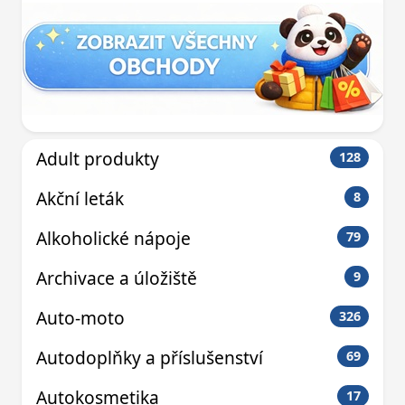
Adult produkty
128
Akční leták
8
Alkoholické nápoje
79
Archivace a úložiště
9
Auto-moto
326
Autodoplňky a příslušenství
69
Autokosmetika
17