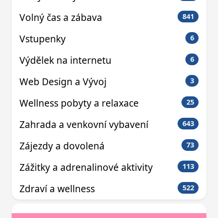
Volný čas a zábava
841
Vstupenky
6
Výdělek na internetu
6
Web Design a Vývoj
3
Wellness pobyty a relaxace
25
Zahrada a venkovní vybavení
643
Zájezdy a dovolená
73
Zážitky a adrenalinové aktivity
113
Zdraví a wellness
522