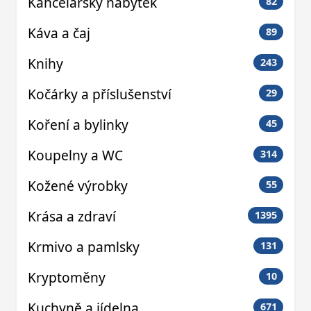
Kancelářský nábytek
82
Káva a čaj
89
Knihy
243
Kočárky a příslušenství
29
Koření a bylinky
45
Koupelny a WC
314
Kožené výrobky
55
Krása a zdraví
1395
Krmivo a pamlsky
131
Kryptoměny
10
Kuchyně a jídelna
671