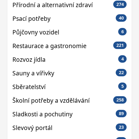
Přírodní a alternativní zdraví
274
Psací potřeby
40
Půjčovny vozidel
6
Restaurace a gastronomie
221
Rozvoz jídla
4
Sauny a vířivky
22
Sběratelství
5
Školní potřeby a vzdělávání
258
Sladkosti a pochutiny
89
Slevový portál
23