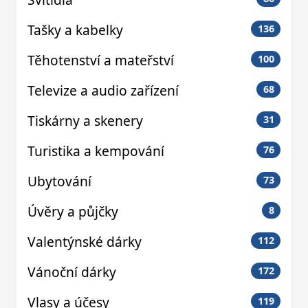
Tašky a kabelky
136
Těhotenství a mateřství
100
Televize a audio zařízení
68
Tiskárny a skenery
31
Turistika a kempování
76
Ubytování
73
Úvěry a půjčky
8
Valentýnské dárky
112
Vánoční dárky
172
Vlasy a účesy
119