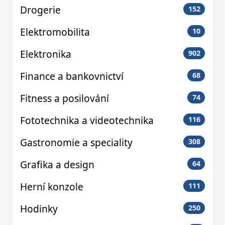
Drogerie
152
Elektromobilita
10
Elektronika
902
Finance a bankovnictví
68
Fitness a posilování
74
Fototechnika a videotechnika
116
Gastronomie a speciality
308
Grafika a design
64
Herní konzole
111
Hodinky
250