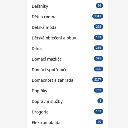
Deštníky
36
Děti a rodina
1347
Dětská móda
293
Dětské oblečení a obuv
181
Dílna
266
Domácí mazlíčci
395
Domácí spotřebiče
306
Domácnost a zahrada
2277
Doplňky
782
Dopravní služby
1
Drogerie
152
Elektromobilita
10