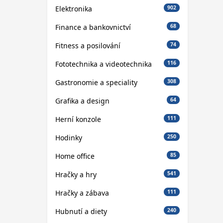
Elektronika
902
Finance a bankovnictví
68
Fitness a posilování
74
Fototechnika a videotechnika
116
Gastronomie a speciality
308
Grafika a design
64
Herní konzole
111
Hodinky
250
Home office
85
Hračky a hry
541
Hračky a zábava
111
Hubnutí a diety
240