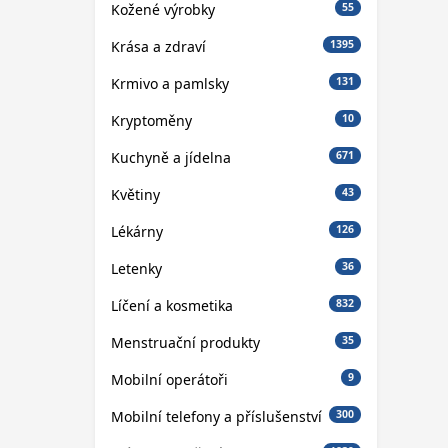
Kožené výrobky
55
Krása a zdraví
1395
Krmivo a pamlsky
131
Kryptoměny
10
Kuchyně a jídelna
671
Květiny
43
Lékárny
126
Letenky
36
Líčení a kosmetika
832
Menstruační produkty
35
Mobilní operátoři
9
Mobilní telefony a příslušenství
300