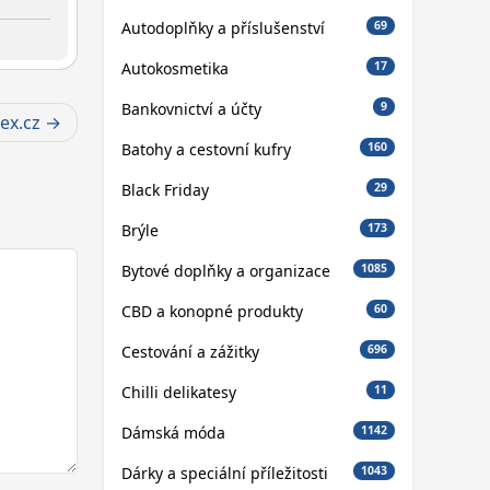
Autodoplňky a příslušenství
69
Autokosmetika
17
Bankovnictví a účty
9
ex.cz
Batohy a cestovní kufry
160
Black Friday
29
Brýle
173
Bytové doplňky a organizace
1085
CBD a konopné produkty
60
Cestování a zážitky
696
Chilli delikatesy
11
Dámská móda
1142
Dárky a speciální příležitosti
1043