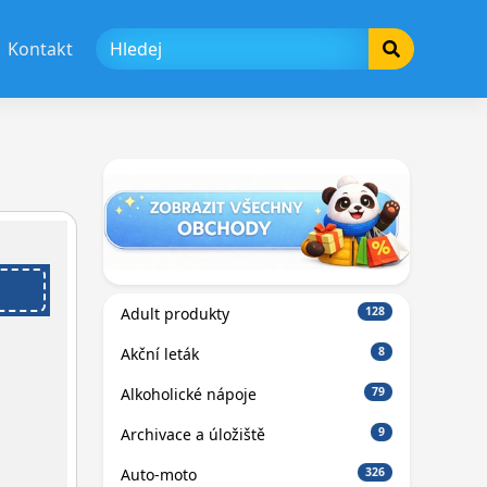
Kontakt
Adult produkty
128
Akční leták
8
Alkoholické nápoje
79
Archivace a úložiště
9
Auto-moto
326