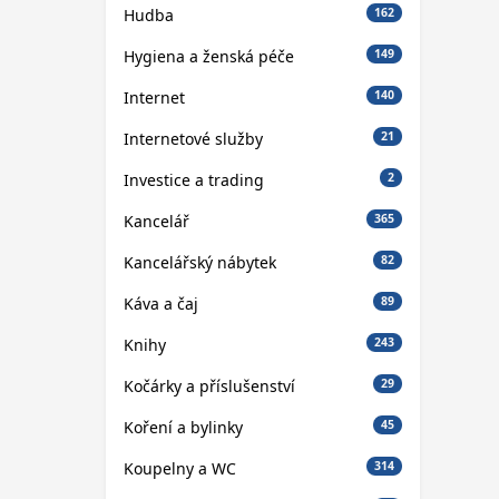
Hudba
162
Hygiena a ženská péče
149
Internet
140
Internetové služby
21
Investice a trading
2
Kancelář
365
Kancelářský nábytek
82
Káva a čaj
89
Knihy
243
Kočárky a příslušenství
29
Koření a bylinky
45
Koupelny a WC
314