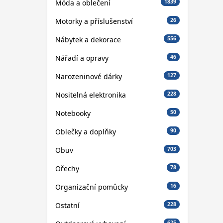
Móda a oblečení
1839
Motorky a příslušenství
26
Nábytek a dekorace
556
Nářadí a opravy
46
Narozeninové dárky
127
Nositelná elektronika
228
Notebooky
50
Oblečky a doplňky
90
Obuv
703
Ořechy
78
Organizační pomůcky
16
Ostatní
228
625