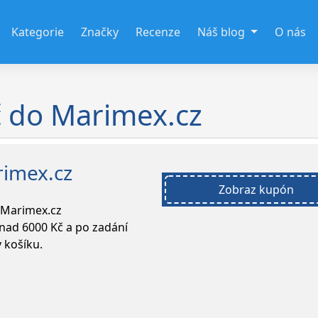
Kategorie
Značky
Recenze
Náš blog
O nás
č do Marimex.cz
rimex.cz
Zobraz kupón
 Marimex.cz
 nad 6000 Kč a po zadání
 košíku.