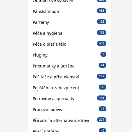
Outdoorové vybavení
Pánská móda
485
Parfémy
126
Péče a hygiena
132
Péče o pleť a tělo
443
Pluginy
3
Pneumatiky a údržba
24
Počítače a příslušenství
117
Pojištění a zabezpečení
36
Potraviny a speciality
181
Pracovní oděvy
17
Přírodní a alternativní zdraví
274
Psací potřeby
40