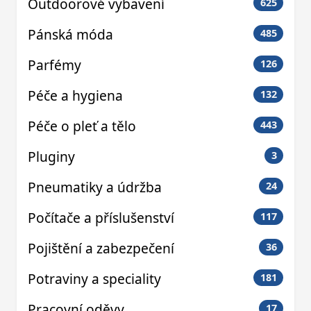
Outdoorové vybavení
625
Pánská móda
485
Parfémy
126
Péče a hygiena
132
Péče o pleť a tělo
443
Pluginy
3
Pneumatiky a údržba
24
Počítače a příslušenství
117
Pojištění a zabezpečení
36
Potraviny a speciality
181
Pracovní oděvy
17