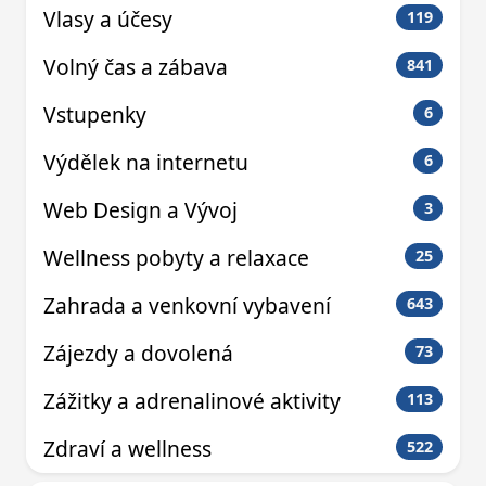
Vlasy a účesy
119
Volný čas a zábava
841
Vstupenky
6
Výdělek na internetu
6
Web Design a Vývoj
3
Wellness pobyty a relaxace
25
Zahrada a venkovní vybavení
643
Zájezdy a dovolená
73
Zážitky a adrenalinové aktivity
113
Zdraví a wellness
522