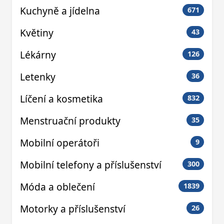
Kuchyně a jídelna
671
Květiny
43
Lékárny
126
Letenky
36
Líčení a kosmetika
832
Menstruační produkty
35
Mobilní operátoři
9
Mobilní telefony a příslušenství
300
Móda a oblečení
1839
Motorky a příslušenství
26