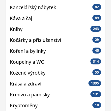
Kancelářský nábytek
82
Káva a čaj
89
Knihy
243
Kočárky a příslušenství
29
Koření a bylinky
45
Koupelny a WC
314
Kožené výrobky
55
Krása a zdraví
1395
Krmivo a pamlsky
131
Kryptoměny
10