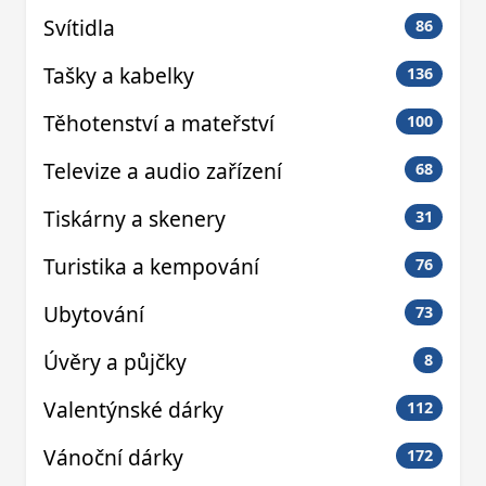
Svítidla
86
Tašky a kabelky
136
Těhotenství a mateřství
100
Televize a audio zařízení
68
Tiskárny a skenery
31
Turistika a kempování
76
Ubytování
73
Úvěry a půjčky
8
Valentýnské dárky
112
Vánoční dárky
172