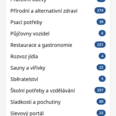
Přírodní a alternativní zdraví
274
Psací potřeby
39
Půjčovny vozidel
6
Restaurace a gastronomie
221
Rozvoz jídla
4
Sauny a vířivky
22
Sběratelství
5
Školní potřeby a vzdělávání
257
Sladkosti a pochutiny
89
Slevový portál
23