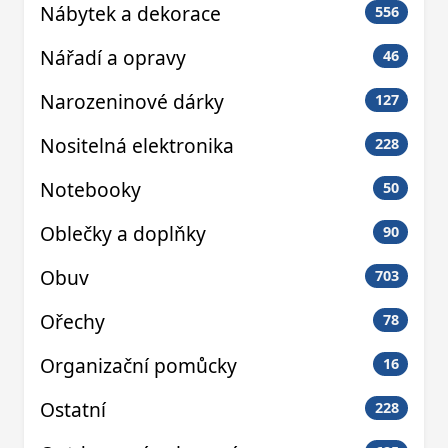
Nábytek a dekorace
556
Nářadí a opravy
46
Narozeninové dárky
127
Nositelná elektronika
228
Notebooky
50
Oblečky a doplňky
90
Obuv
703
Ořechy
78
Organizační pomůcky
16
Ostatní
228