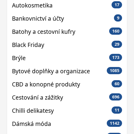
Autokosmetika
17
Bankovnictví a účty
9
Batohy a cestovní kufry
160
Black Friday
29
Brýle
173
Bytové doplňky a organizace
1085
CBD a konopné produkty
60
Cestování a zážitky
696
Chilli delikatesy
11
Dámská móda
1142