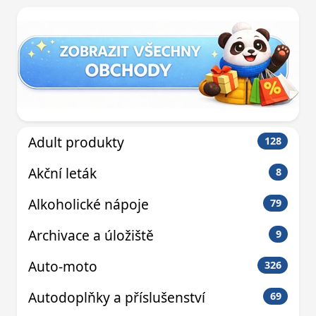
Adult produkty
128
Akční leták
8
Alkoholické nápoje
79
Archivace a úložiště
9
Auto-moto
326
Autodoplňky a příslušenství
69