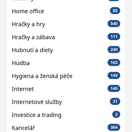
Home office
85
Hračky a hry
540
Hračky a zábava
111
Hubnutí a diety
240
Hudba
162
Hygiena a ženská péče
149
Internet
140
Internetové služby
21
Investice a trading
2
Kancelář
364