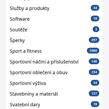
Služby a produkty
34
Software
18
Soutěže
3
Šperky
297
Sport a fitness
1060
Sportovní náčiní a příslušenství
146
Sportovní oblečení a obuv
234
Sportovní výživa
34
Stavebniny a materiál
127
Svatební dary
78