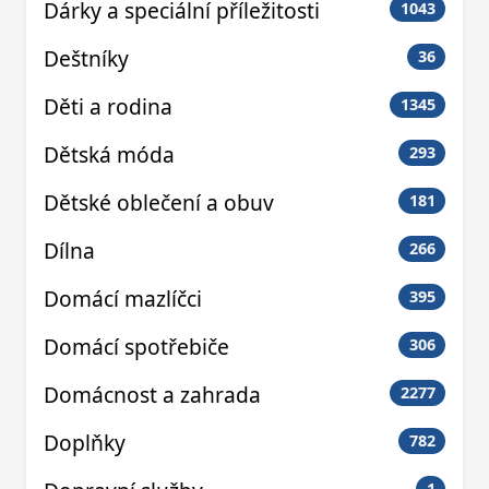
Dárky a speciální příležitosti
1043
Deštníky
36
Děti a rodina
1345
Dětská móda
293
Dětské oblečení a obuv
181
Dílna
266
Domácí mazlíčci
395
Domácí spotřebiče
306
Domácnost a zahrada
2277
Doplňky
782
1