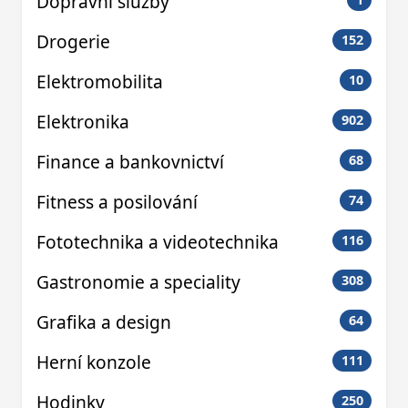
Dopravní služby
Drogerie
152
Elektromobilita
10
Elektronika
902
Finance a bankovnictví
68
Fitness a posilování
74
Fototechnika a videotechnika
116
Gastronomie a speciality
308
Grafika a design
64
Herní konzole
111
Hodinky
250