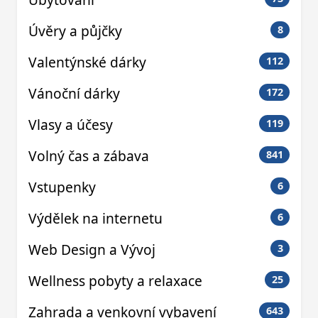
Úvěry a půjčky
8
Valentýnské dárky
112
Vánoční dárky
172
Vlasy a účesy
119
Volný čas a zábava
841
Vstupenky
6
Výdělek na internetu
6
Web Design a Vývoj
3
Wellness pobyty a relaxace
25
Zahrada a venkovní vybavení
643