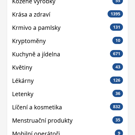
Kožené výrobky
55
Krása a zdraví
1395
Krmivo a pamlsky
131
Kryptoměny
10
Kuchyně a jídelna
671
Květiny
43
Lékárny
126
Letenky
36
Líčení a kosmetika
832
Menstruační produkty
35
Mobilní operátoři
9