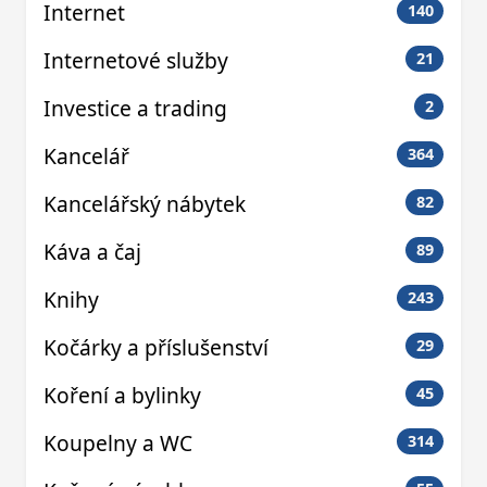
Internet
140
Internetové služby
21
Investice a trading
2
Kancelář
364
Kancelářský nábytek
82
Káva a čaj
89
Knihy
243
Kočárky a příslušenství
29
Koření a bylinky
45
Koupelny a WC
314