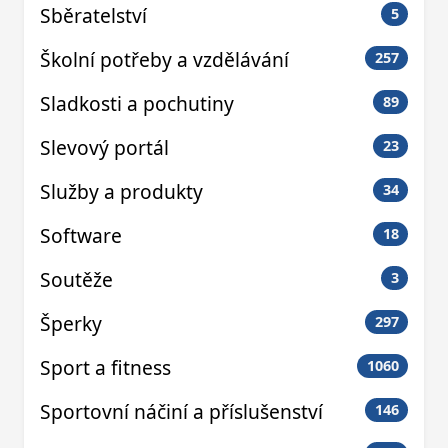
Sběratelství
5
Školní potřeby a vzdělávání
257
Sladkosti a pochutiny
89
Slevový portál
23
Služby a produkty
34
Software
18
Soutěže
3
Šperky
297
Sport a fitness
1060
Sportovní náčiní a příslušenství
146