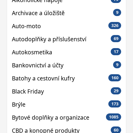
Archivace a úložiště
9
Auto-moto
326
Autodoplňky a příslušenství
69
Autokosmetika
17
Bankovnictví a účty
9
Batohy a cestovní kufry
160
Black Friday
29
Brýle
173
Bytové doplňky a organizace
1085
CBD a konopné produkty
60