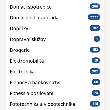
Domácí spotřebiče
306
Domácnost a zahrada
2277
Doplňky
782
Dopravní služby
1
Drogerie
152
Elektromobilita
10
Elektronika
902
Finance a bankovnictví
68
Fitness a posilování
74
Fototechnika a videotechnika
116