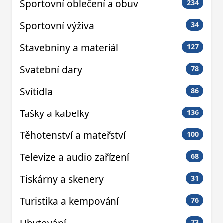
Sportovní oblečení a obuv
234
Sportovní výživa
34
Stavebniny a materiál
127
Svatební dary
78
Svítidla
86
Tašky a kabelky
136
Těhotenství a mateřství
100
Televize a audio zařízení
68
Tiskárny a skenery
31
Turistika a kempování
76
Ubytování
73