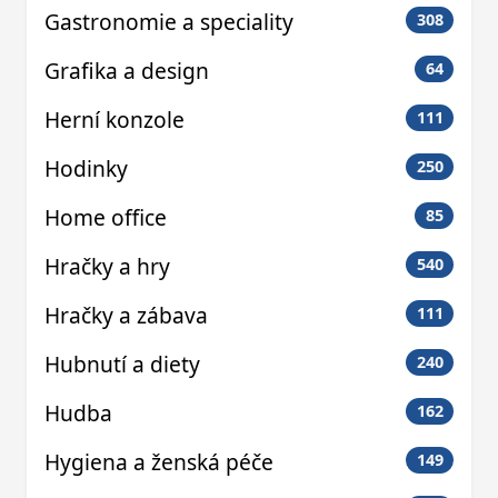
Gastronomie a speciality
308
Grafika a design
64
Herní konzole
111
Hodinky
250
Home office
85
Hračky a hry
540
Hračky a zábava
111
Hubnutí a diety
240
Hudba
162
Hygiena a ženská péče
149