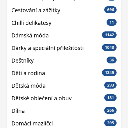
Cestování a zážitky
696
Chilli delikatesy
11
Dámská móda
1142
Dárky a speciální příležitosti
1043
Deštníky
36
Děti a rodina
1345
Dětská móda
293
Dětské oblečení a obuv
181
Dílna
266
Domácí mazlíčci
395