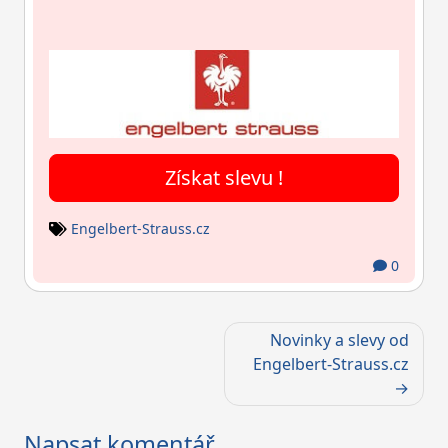
Získat slevu !
Engelbert-Strauss.cz
0
Navigace
Novinky a slevy od
pro
Engelbert-Strauss.cz
příspěvek
Napsat komentář