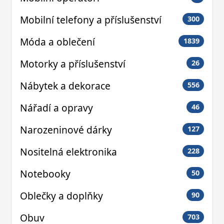
Mobilní telefony a příslušenství
300
Móda a oblečení
1839
Motorky a příslušenství
26
Nábytek a dekorace
556
Nářadí a opravy
46
Narozeninové dárky
127
Nositelná elektronika
228
Notebooky
50
Oblečky a doplňky
90
Obuv
703