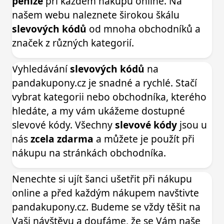
peníze
při každém nákupu online. Na
našem webu naleznete širokou škálu
slevových kódů
od mnoha obchodníků a
značek z různých kategorií.
Vyhledávání
slevových kódů
na
pandakupony.cz je snadné a rychlé. Stačí
vybrat kategorii nebo obchodníka, kterého
hledáte, a my vám ukážeme dostupné
slevové kódy. Všechny
slevové kódy
jsou u
nás
zcela zdarma
a můžete je použít při
nákupu na stránkách obchodníka.
Nenechte si ujít šanci ušetřit při nákupu
online a před každým nákupem navštivte
pandakupony.cz. Budeme se vždy těšit na
Vaši návštěvu a doufáme, že se Vám naše