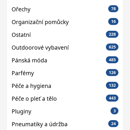
Ořechy
78
Organizační pomůcky
16
Ostatní
228
Outdoorové vybavení
625
Pánská móda
485
Parfémy
126
Péče a hygiena
132
Péče o pleť a tělo
443
Pluginy
3
Pneumatiky a údržba
24