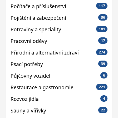
Počítače a příslušenství
117
Pojištění a zabezpečení
36
Potraviny a speciality
181
Pracovní oděvy
17
Přírodní a alternativní zdraví
274
Psací potřeby
39
Půjčovny vozidel
6
Restaurace a gastronomie
221
Rozvoz jídla
4
Sauny a vířivky
22