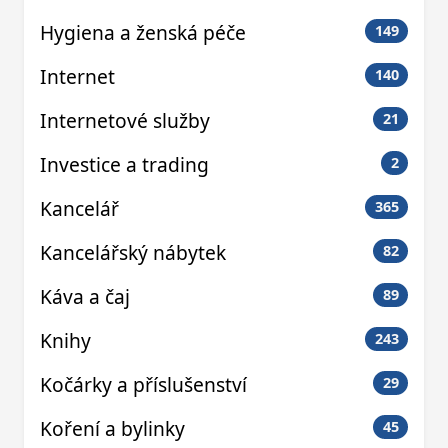
Hygiena a ženská péče
149
Internet
140
Internetové služby
21
Investice a trading
2
Kancelář
365
Kancelářský nábytek
82
Káva a čaj
89
Knihy
243
Kočárky a příslušenství
29
Koření a bylinky
45