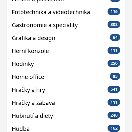
Fototechnika a videotechnika
116
Gastronomie a speciality
308
Grafika a design
64
Herní konzole
111
Hodinky
250
Home office
85
Hračky a hry
541
Hračky a zábava
111
Hubnutí a diety
240
Hudba
162