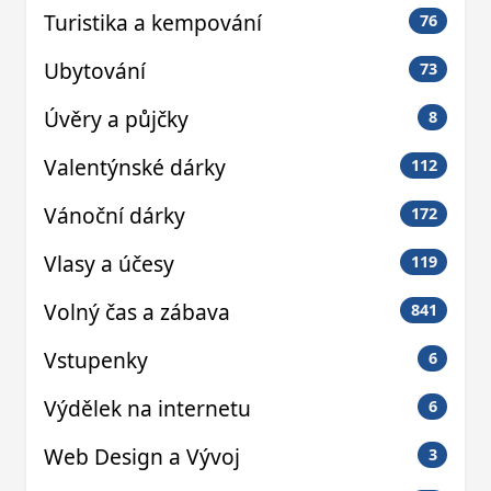
Turistika a kempování
76
Ubytování
73
Úvěry a půjčky
8
Valentýnské dárky
112
Vánoční dárky
172
Vlasy a účesy
119
Volný čas a zábava
841
Vstupenky
6
Výdělek na internetu
6
Web Design a Vývoj
3