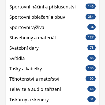
Sportovní náčiní a příslušenství
146
Sportovní oblečení a obuv
234
Sportovní výživa
34
Stavebniny a materiál
127
Svatební dary
78
Svítidla
86
Tašky a kabelky
136
Těhotenství a mateřství
100
Televize a audio zařízení
68
Tiskárny a skenery
31