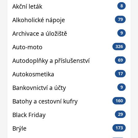
Akční leták
8
Alkoholické nápoje
79
Archivace a úložiště
9
Auto-moto
326
Autodoplňky a příslušenství
69
Autokosmetika
17
Bankovnictví a účty
9
Batohy a cestovní kufry
160
Black Friday
29
Brýle
173