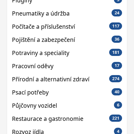
Pluginy
Pneumatiky a údržba
24
Počítače a příslušenství
117
Pojištění a zabezpečení
36
Potraviny a speciality
181
Pracovní oděvy
17
Přírodní a alternativní zdraví
274
Psací potřeby
40
Půjčovny vozidel
6
Restaurace a gastronomie
221
Rozvoz jídla
4