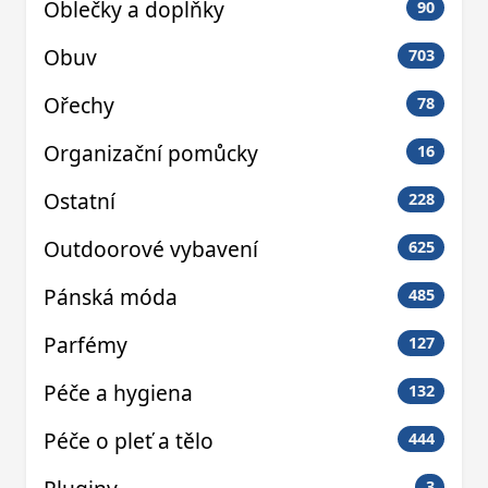
Oblečky a doplňky
90
Obuv
703
Ořechy
78
Organizační pomůcky
16
Ostatní
228
Outdoorové vybavení
625
Pánská móda
485
Parfémy
127
Péče a hygiena
132
Péče o pleť a tělo
444
3