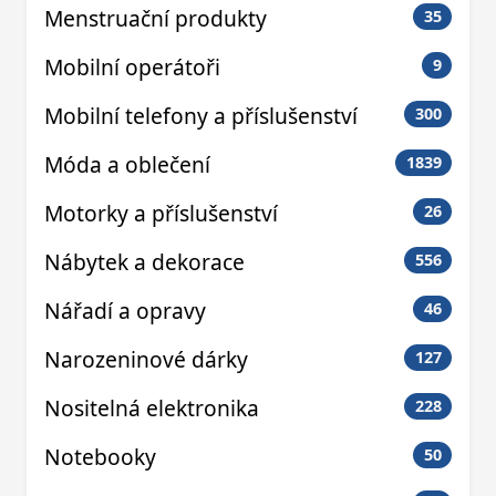
Menstruační produkty
35
Mobilní operátoři
9
Mobilní telefony a příslušenství
300
Móda a oblečení
1839
Motorky a příslušenství
26
Nábytek a dekorace
556
Nářadí a opravy
46
Narozeninové dárky
127
Nositelná elektronika
228
Notebooky
50