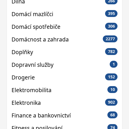
Dílna
266
Domácí mazlíčci
395
Domácí spotřebiče
306
Domácnost a zahrada
2277
Doplňky
782
Dopravní služby
1
Drogerie
152
Elektromobilita
10
Elektronika
902
Finance a bankovnictví
68
Fitness a posilování
74