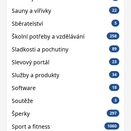
Sauny a vířivky
22
Sběratelství
5
Školní potřeby a vzdělávání
258
Sladkosti a pochutiny
89
Slevový portál
23
Služby a produkty
34
Software
18
Soutěže
3
Šperky
297
Sport a fitness
1060