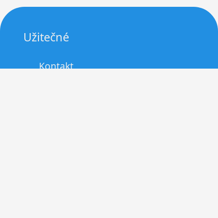
Užitečné
Kontakt
Zásady cookies (EU)
Právní upozornění
Zdravé opalování v létě: Jak si užít
slunce bezpečně a bez spálení
Grilování a opékání levněji:
využijte slevové kupony a užijte si
léto naplno