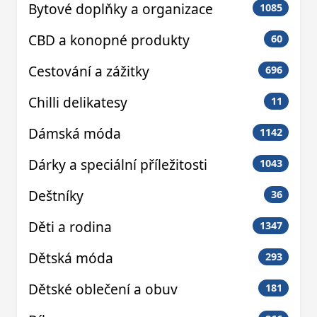
Bytové doplňky a organizace
1085
CBD a konopné produkty
60
Cestování a zážitky
696
Chilli delikatesy
11
Dámská móda
1142
Dárky a speciální příležitosti
1043
Deštníky
36
Děti a rodina
1347
Dětská móda
293
Dětské oblečení a obuv
181