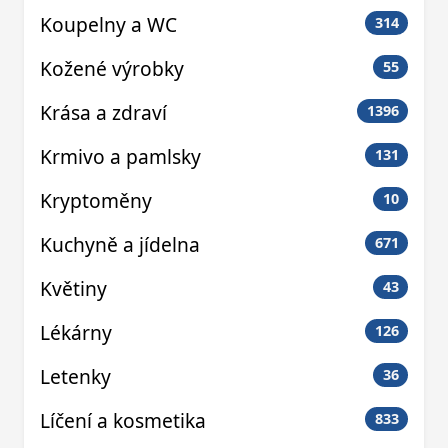
Koupelny a WC
314
Kožené výrobky
55
Krása a zdraví
1396
Krmivo a pamlsky
131
Kryptoměny
10
Kuchyně a jídelna
671
Květiny
43
Lékárny
126
Letenky
36
Líčení a kosmetika
833