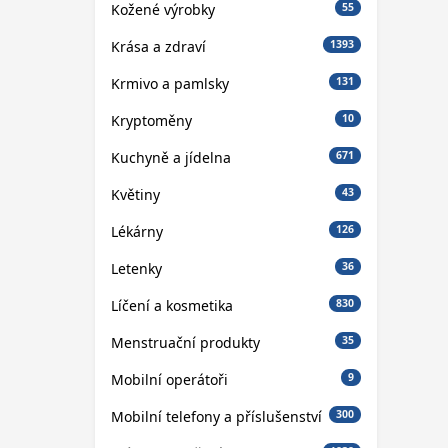
Kožené výrobky
55
Krása a zdraví
1393
Krmivo a pamlsky
131
Kryptoměny
10
Kuchyně a jídelna
671
Květiny
43
Lékárny
126
Letenky
36
Líčení a kosmetika
830
Menstruační produkty
35
Mobilní operátoři
9
Mobilní telefony a příslušenství
300