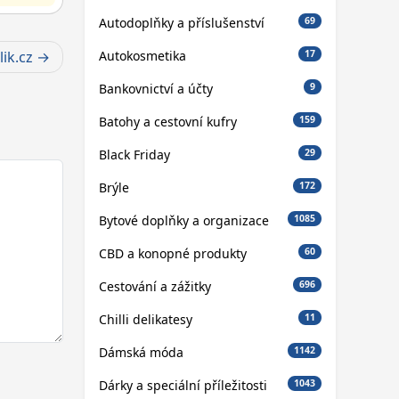
Autodoplňky a příslušenství
69
Autokosmetika
ik.cz
17
Bankovnictví a účty
9
Batohy a cestovní kufry
159
Black Friday
29
Brýle
172
Bytové doplňky a organizace
1085
CBD a konopné produkty
60
Cestování a zážitky
696
Chilli delikatesy
11
Dámská móda
1142
Dárky a speciální příležitosti
1043