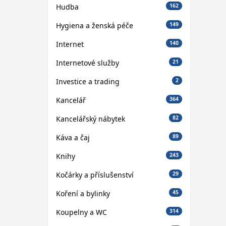
Hudba
162
Hygiena a ženská péče
149
Internet
140
Internetové služby
21
Investice a trading
2
Kancelář
364
Kancelářský nábytek
82
Káva a čaj
89
Knihy
243
Kočárky a příslušenství
29
Koření a bylinky
45
Koupelny a WC
314