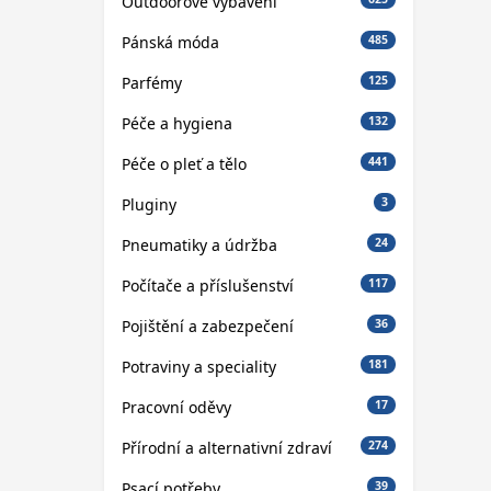
Outdoorové vybavení
Pánská móda
485
Parfémy
125
Péče a hygiena
132
Péče o pleť a tělo
441
Pluginy
3
Pneumatiky a údržba
24
Počítače a příslušenství
117
Pojištění a zabezpečení
36
Potraviny a speciality
181
Pracovní oděvy
17
Přírodní a alternativní zdraví
274
Psací potřeby
39