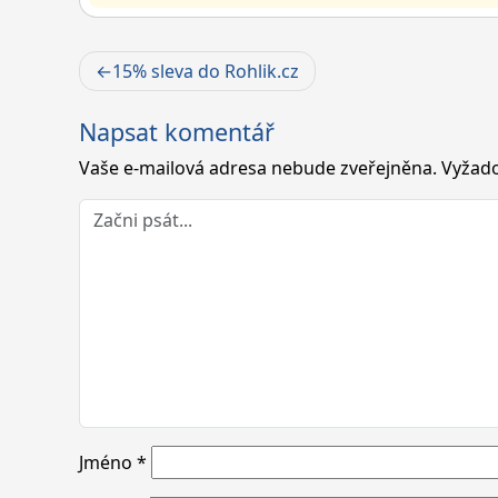
Navigace
15% sleva do Rohlik.cz
pro
Napsat komentář
příspěvek
Vaše e-mailová adresa nebude zveřejněna.
Vyžado
Jméno
*