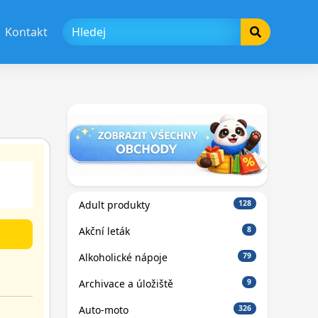
Kontakt
Adult produkty
128
Akční leták
8
Alkoholické nápoje
79
Archivace a úložiště
9
Auto-moto
326