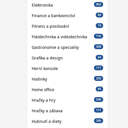
Elektronika
902
Finance a bankovnictví
68
Fitness a posilování
74
Fototechnika a videotechnika
116
Gastronomie a speciality
308
Grafika a design
64
Herní konzole
111
Hodinky
250
Home office
85
Hračky a hry
540
Hračky a zábava
111
Hubnutí a diety
240