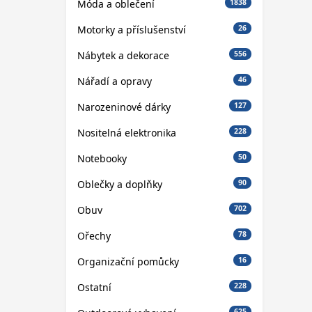
Móda a oblečení
1838
Motorky a příslušenství
26
Nábytek a dekorace
556
Nářadí a opravy
46
Narozeninové dárky
127
Nositelná elektronika
228
Notebooky
50
Oblečky a doplňky
90
Obuv
702
Ořechy
78
Organizační pomůcky
16
Ostatní
228
625