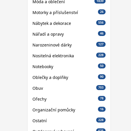
Móda a oblečení
1839
Motorky a příslušenství
26
Nábytek a dekorace
556
Nářadí a opravy
46
Narozeninové dárky
127
Nositelná elektronika
228
Notebooky
50
Oblečky a doplňky
90
Obuv
703
Ořechy
78
Organizační pomůcky
16
Ostatní
228
625