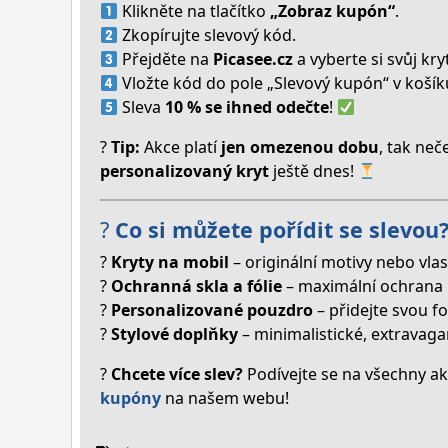
Klikněte na tlačítko
„Zobraz kupón“
.
Zkopírujte slevový kód.
Přejděte na
Picasee.cz
a vyberte si svůj kry
Vložte kód do pole „Slevový kupón“ v košík
Sleva
10 % se ihned odečte
!
?
Tip:
Akce platí
jen omezenou dobu
, tak neč
personalizovaný kryt
ještě dnes!
?
Co si můžete pořídit se slevou
?
Kryty na mobil
– originální motivy nebo vlas
?
Ochranná skla a fólie
– maximální ochrana p
?
Personalizované pouzdro
– přidejte svou f
?
Stylové doplňky
– minimalistické, extravaga
?
Chcete více slev?
Podívejte se na všechny ak
kupóny
na našem webu!