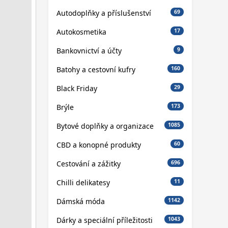
Autodoplňky a příslušenství
69
Autokosmetika
17
Bankovnictví a účty
9
Batohy a cestovní kufry
160
Black Friday
29
Brýle
173
Bytové doplňky a organizace
1085
CBD a konopné produkty
60
Cestování a zážitky
696
Chilli delikatesy
11
Dámská móda
1142
Dárky a speciální příležitosti
1043