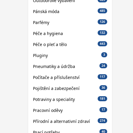
Outdoorové vybavení
Pánská móda
485
Parfémy
126
Péče a hygiena
132
Péče o pleť a tělo
443
Pluginy
3
Pneumatiky a údržba
24
Počítače a příslušenství
117
Pojištění a zabezpečení
36
Potraviny a speciality
181
Pracovní oděvy
17
Přírodní a alternativní zdraví
274
Psací potřeby
40