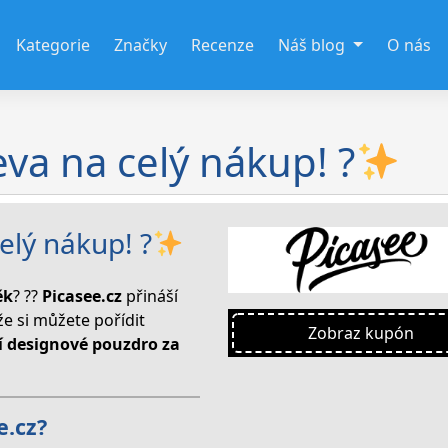
Kategorie
Značky
Recenze
Náš blog
O nás
eva na celý nákup! ?
elý nákup! ?
ěk
? ??
Picasee.cz
přináší
kže si můžete pořídit
Zobraz kupón
ní designové pouzdro za
e.cz?