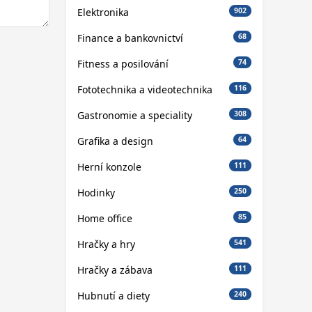
Elektronika
902
Finance a bankovnictví
68
Fitness a posilování
74
Fototechnika a videotechnika
116
Gastronomie a speciality
308
Grafika a design
64
Herní konzole
111
Hodinky
250
Home office
85
Hračky a hry
541
Hračky a zábava
111
Hubnutí a diety
240