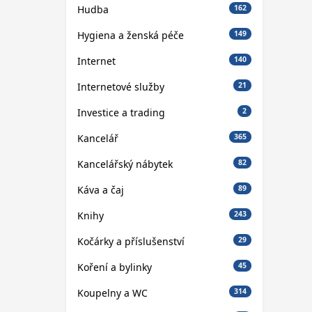
Hudba
162
Hygiena a ženská péče
149
Internet
140
Internetové služby
21
Investice a trading
2
Kancelář
365
Kancelářský nábytek
82
Káva a čaj
89
Knihy
243
Kočárky a příslušenství
29
Koření a bylinky
45
Koupelny a WC
314