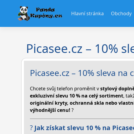
Skip
to
Hlavní stránka
Obchody
content
Picasee.cz – 10% sl
Picasee.cz – 10% sleva na c
Chcete svůj telefon proměnit v
stylový dopln
exkluzivní slevu 10 % na celý sortiment
, ta
originální kryty, ochranná skla nebo vlast
výhodnější cenu!
?
?
Jak získat slevu 10 % na Picase