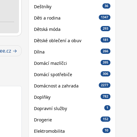
Deštníky
36
Děti a rodina
1347
Dětská móda
293
Dětské oblečení a obuv
181
ee.cz
Dílna
266
Domácí mazlíčci
395
Domácí spotřebiče
306
Domácnost a zahrada
2277
Doplňky
782
Dopravní služby
1
Drogerie
152
Elektromobilita
10