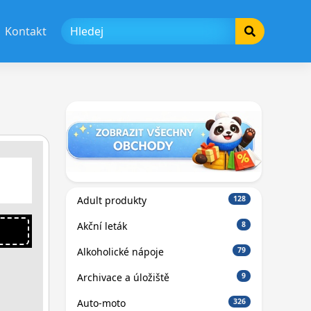
Kontakt
Adult produkty
128
Akční leták
8
Alkoholické nápoje
79
Archivace a úložiště
9
Auto-moto
326