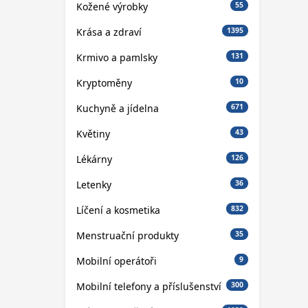
Kožené výrobky
55
Krása a zdraví
1395
Krmivo a pamlsky
131
Kryptoměny
10
Kuchyně a jídelna
671
Květiny
43
Lékárny
126
Letenky
36
Líčení a kosmetika
832
Menstruační produkty
35
Mobilní operátoři
9
Mobilní telefony a příslušenství
300