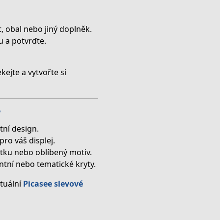
t, obal nebo jiný doplněk.
u a potvrďte.
ekejte a vytvořte si
?
tní design.
ro váš displej.
otku nebo oblíbený motiv.
ntní nebo tematické kryty.
tuální
Picasee slevové