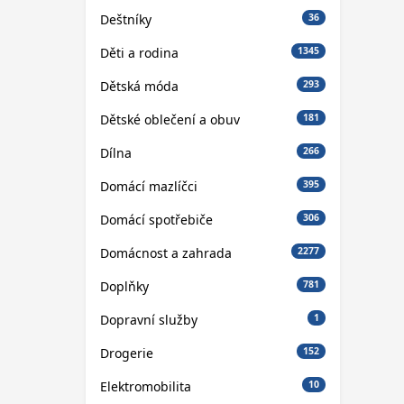
Deštníky
36
Děti a rodina
1345
Dětská móda
293
Dětské oblečení a obuv
181
Dílna
266
Domácí mazlíčci
395
Domácí spotřebiče
306
Domácnost a zahrada
2277
Doplňky
781
Dopravní služby
1
Drogerie
152
Elektromobilita
10