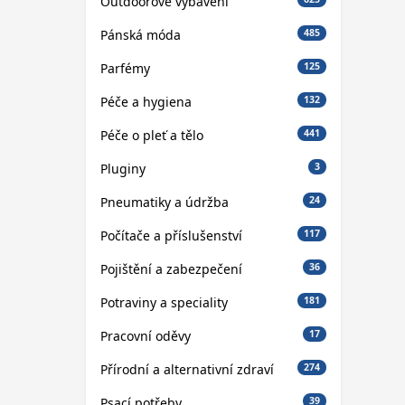
Outdoorové vybavení
Pánská móda
485
Parfémy
125
Péče a hygiena
132
Péče o pleť a tělo
441
Pluginy
3
Pneumatiky a údržba
24
Počítače a příslušenství
117
Pojištění a zabezpečení
36
Potraviny a speciality
181
Pracovní oděvy
17
Přírodní a alternativní zdraví
274
Psací potřeby
39