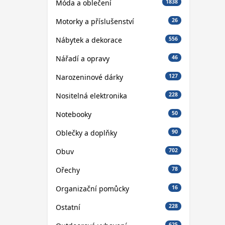
Móda a oblečení
1838
Motorky a příslušenství
26
Nábytek a dekorace
556
Nářadí a opravy
46
Narozeninové dárky
127
Nositelná elektronika
228
Notebooky
50
Oblečky a doplňky
90
Obuv
702
Ořechy
78
Organizační pomůcky
16
Ostatní
228
625