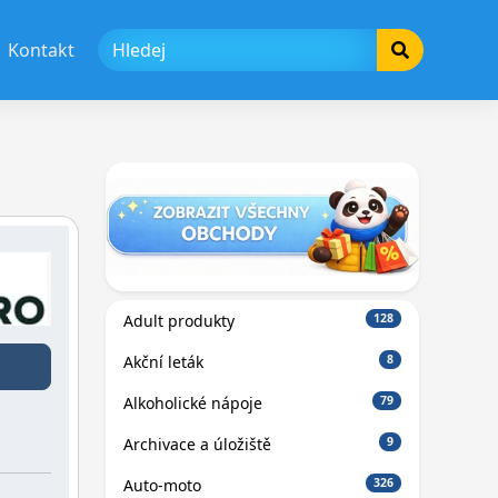
Kontakt
Adult produkty
128
Akční leták
8
Alkoholické nápoje
79
Archivace a úložiště
9
Auto-moto
326