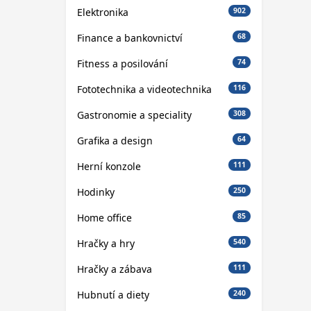
Elektronika
902
Finance a bankovnictví
68
Fitness a posilování
74
Fototechnika a videotechnika
116
Gastronomie a speciality
308
Grafika a design
64
Herní konzole
111
Hodinky
250
Home office
85
Hračky a hry
540
Hračky a zábava
111
Hubnutí a diety
240