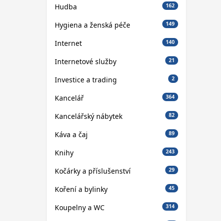
Hudba
162
Hygiena a ženská péče
149
Internet
140
Internetové služby
21
Investice a trading
2
Kancelář
364
Kancelářský nábytek
82
Káva a čaj
89
Knihy
243
Kočárky a příslušenství
29
Koření a bylinky
45
Koupelny a WC
314