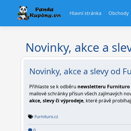
Skip
to
Hlavní stránka
Obchody
content
Novinky, akce a sle
Novinky, akce a slevy od Fu
Přihlaste se k odběru
newsletteru Furnituro
mailové schránky přísun všech zajímavých no
akce, slevy či výprodeje
, které právě probíha
Furnituro.cz
0