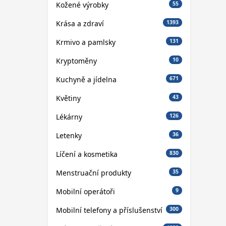
Kožené výrobky
55
Krása a zdraví
1393
Krmivo a pamlsky
131
Kryptoměny
10
Kuchyně a jídelna
671
Květiny
43
Lékárny
126
Letenky
36
Líčení a kosmetika
830
Menstruační produkty
35
Mobilní operátoři
9
Mobilní telefony a příslušenství
300