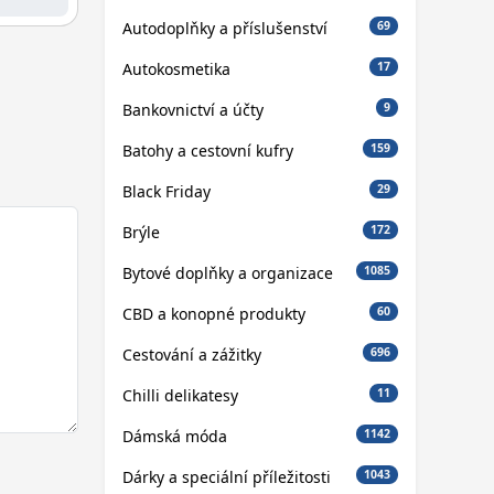
Autodoplňky a příslušenství
69
Autokosmetika
17
Bankovnictví a účty
9
Batohy a cestovní kufry
159
Black Friday
29
Brýle
172
Bytové doplňky a organizace
1085
CBD a konopné produkty
60
Cestování a zážitky
696
Chilli delikatesy
11
Dámská móda
1142
Dárky a speciální příležitosti
1043