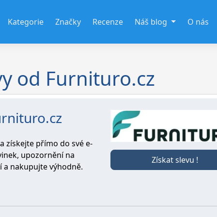
Kategorie
Značky
Recenze
Náš blog
O nás
vy od Furnituro.cz
rnituro.cz
a získejte přímo do své e-
vinek, upozornění na
Získat slevu !
jí a nakupujte výhodně.