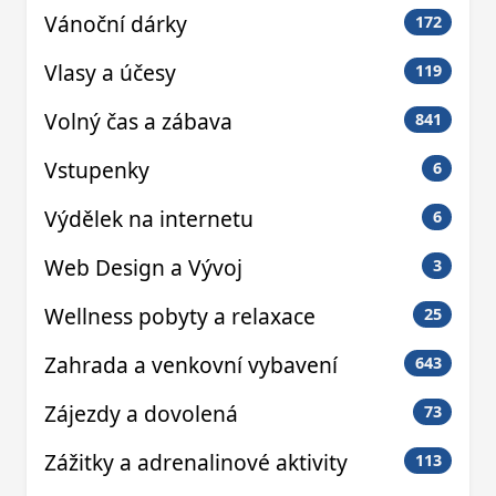
Vánoční dárky
172
Vlasy a účesy
119
Volný čas a zábava
841
Vstupenky
6
Výdělek na internetu
6
Web Design a Vývoj
3
Wellness pobyty a relaxace
25
Zahrada a venkovní vybavení
643
Zájezdy a dovolená
73
Zážitky a adrenalinové aktivity
113