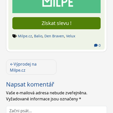
Získat slevu !
Milpe.cz
,
Balio
,
Den Braven
,
Velux
0
Navigace
Výprodej na
pro
Milpe.cz
příspěvek
Napsat komentář
Vaše e-mailová adresa nebude zveřejněna.
Vyžadované informace jsou označeny
*