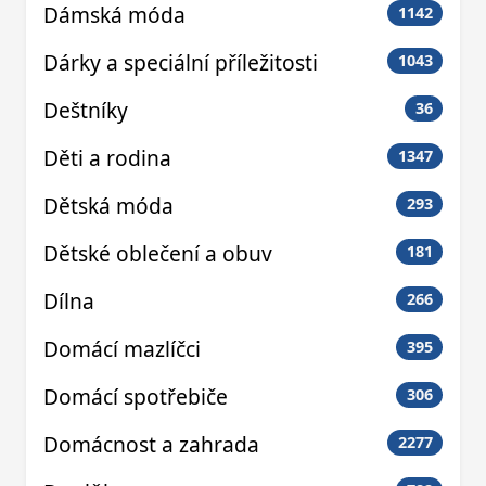
Dámská móda
1142
Dárky a speciální příležitosti
1043
Deštníky
36
Děti a rodina
1347
Dětská móda
293
Dětské oblečení a obuv
181
Dílna
266
Domácí mazlíčci
395
Domácí spotřebiče
306
Domácnost a zahrada
2277