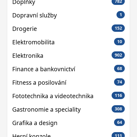
Doplňky
782
Dopravní služby
1
Drogerie
152
Elektromobilita
10
Elektronika
902
Finance a bankovnictví
68
Fitness a posilování
74
Fototechnika a videotechnika
116
Gastronomie a speciality
308
Grafika a design
64
Herní konzole
111