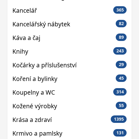
Kancelář
365
Kancelářský nábytek
82
Káva a čaj
89
Knihy
243
Kočárky a příslušenství
29
Koření a bylinky
45
Koupelny a WC
314
Kožené výrobky
55
Krása a zdraví
1395
Krmivo a pamlsky
131