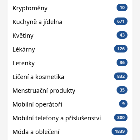
Kryptoměny
10
Kuchyně a jídelna
671
Květiny
43
Lékárny
126
Letenky
36
Líčení a kosmetika
832
Menstruační produkty
35
Mobilní operátoři
9
Mobilní telefony a příslušenství
300
Móda a oblečení
1839