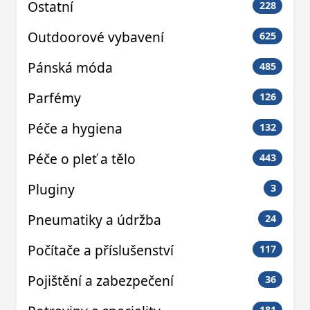
Ostatní
228
Outdoorové vybavení
625
Pánská móda
485
Parfémy
126
Péče a hygiena
132
Péče o pleť a tělo
443
Pluginy
3
Pneumatiky a údržba
24
Počítače a příslušenství
117
Pojištění a zabezpečení
36
181