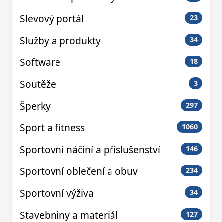
Slevový portál
23
Služby a produkty
34
Software
18
Soutěže
3
Šperky
297
Sport a fitness
1060
Sportovní náčiní a příslušenství
146
Sportovní oblečení a obuv
234
Sportovní výživa
34
Stavebniny a materiál
127