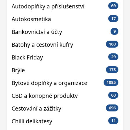
Autodoplňky a příslušenství
69
Autokosmetika
17
Bankovnictví a účty
9
Batohy a cestovní kufry
160
Black Friday
29
Brýle
173
Bytové doplňky a organizace
1085
CBD a konopné produkty
60
Cestování a zážitky
696
Chilli delikatesy
11