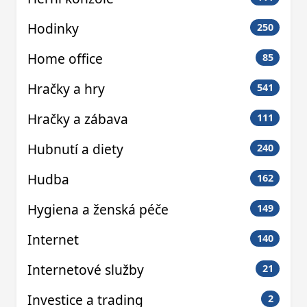
Hodinky
250
Home office
85
Hračky a hry
541
Hračky a zábava
111
Hubnutí a diety
240
Hudba
162
Hygiena a ženská péče
149
Internet
140
Internetové služby
21
Investice a trading
2