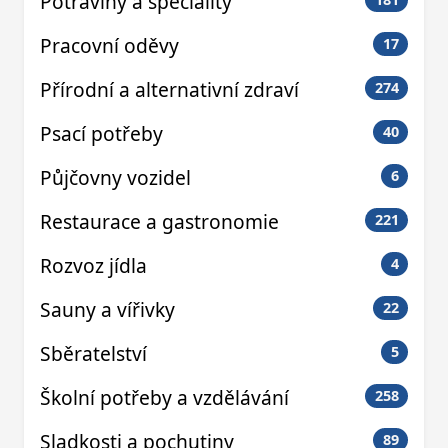
Potraviny a speciality
Pracovní oděvy
17
Přírodní a alternativní zdraví
274
Psací potřeby
40
Půjčovny vozidel
6
Restaurace a gastronomie
221
Rozvoz jídla
4
Sauny a vířivky
22
Sběratelství
5
Školní potřeby a vzdělávání
258
Sladkosti a pochutiny
89