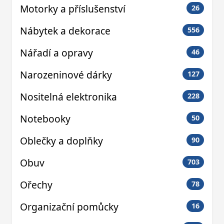
Motorky a příslušenství
26
Nábytek a dekorace
556
Nářadí a opravy
46
Narozeninové dárky
127
Nositelná elektronika
228
Notebooky
50
Oblečky a doplňky
90
Obuv
703
Ořechy
78
Organizační pomůcky
16