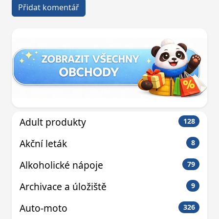
Adult produkty
128
Akční leták
8
Alkoholické nápoje
79
Archivace a úložiště
9
Auto-moto
326