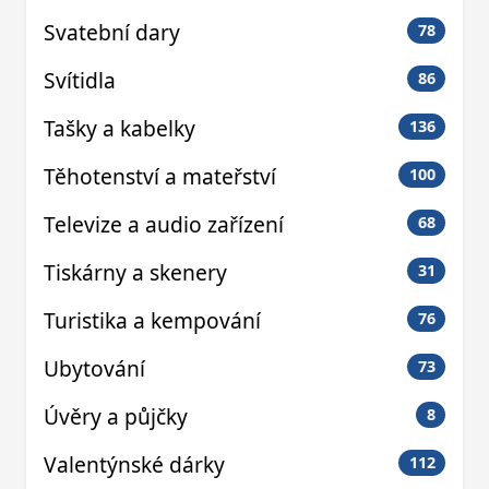
Svatební dary
78
Svítidla
86
Tašky a kabelky
136
Těhotenství a mateřství
100
Televize a audio zařízení
68
Tiskárny a skenery
31
Turistika a kempování
76
Ubytování
73
Úvěry a půjčky
8
Valentýnské dárky
112