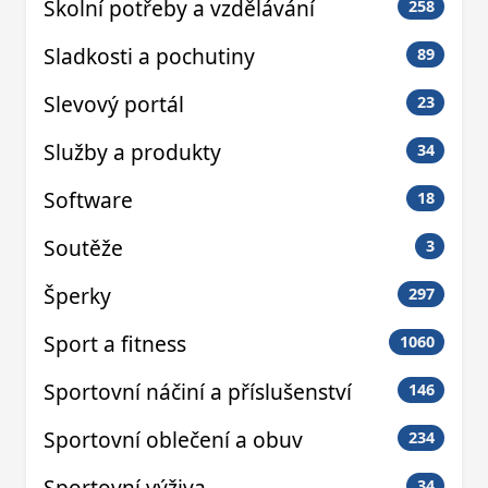
Školní potřeby a vzdělávání
258
Sladkosti a pochutiny
89
Slevový portál
23
Služby a produkty
34
Software
18
Soutěže
3
Šperky
297
Sport a fitness
1060
Sportovní náčiní a příslušenství
146
Sportovní oblečení a obuv
234
Sportovní výživa
34