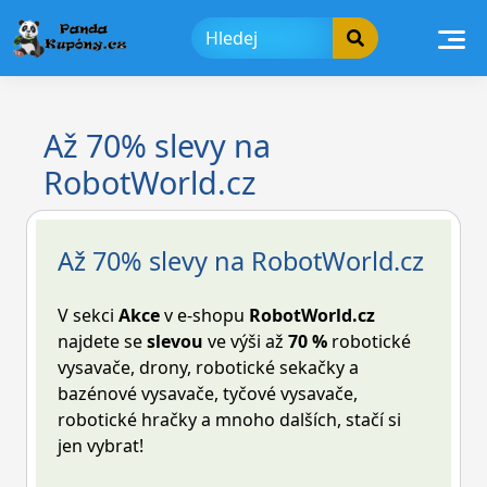
Skip
to
content
Až 70% slevy na
RobotWorld.cz
Až 70% slevy na RobotWorld.cz
V sekci
Akce
v e-shopu
RobotWorld.cz
najdete se
slevou
ve výši až
70 %
robotické
vysavače, drony, robotické sekačky a
bazénové vysavače, tyčové vysavače,
robotické hračky a mnoho dalších, stačí si
jen vybrat!