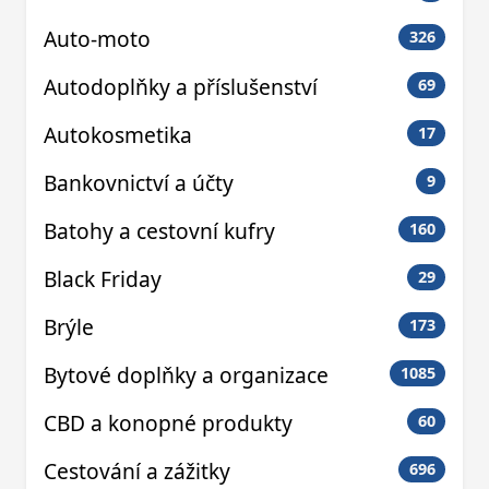
Auto-moto
326
Autodoplňky a příslušenství
69
Autokosmetika
17
Bankovnictví a účty
9
Batohy a cestovní kufry
160
Black Friday
29
Brýle
173
Bytové doplňky a organizace
1085
CBD a konopné produkty
60
Cestování a zážitky
696