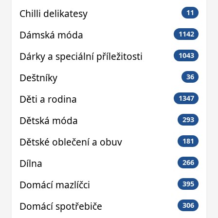
Chilli delikatesy
11
Dámská móda
1142
Dárky a speciální příležitosti
1043
Deštníky
36
Děti a rodina
1347
Dětská móda
293
Dětské oblečení a obuv
181
Dílna
266
Domácí mazlíčci
395
Domácí spotřebiče
306