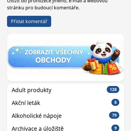
Uložit do prohlížeče jméno, e-mail a webovou
stránku pro budoucí komentáře.
Adult produkty
128
Akční leták
8
Alkoholické nápoje
79
Archivace a úložiště
9