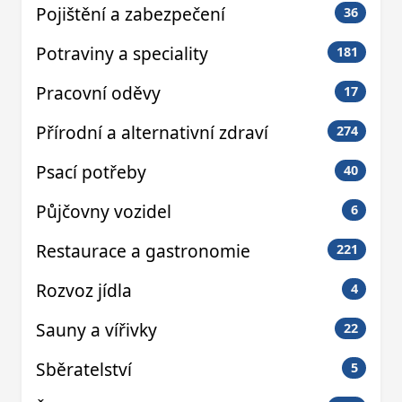
Pojištění a zabezpečení
36
Potraviny a speciality
181
Pracovní oděvy
17
Přírodní a alternativní zdraví
274
Psací potřeby
40
Půjčovny vozidel
6
Restaurace a gastronomie
221
Rozvoz jídla
4
Sauny a vířivky
22
Sběratelství
5