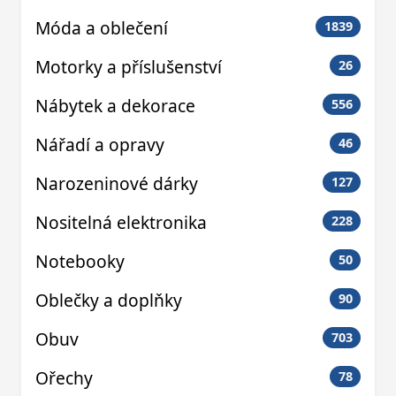
Móda a oblečení
1839
Motorky a příslušenství
26
Nábytek a dekorace
556
Nářadí a opravy
46
Narozeninové dárky
127
Nositelná elektronika
228
Notebooky
50
Oblečky a doplňky
90
Obuv
703
Ořechy
78