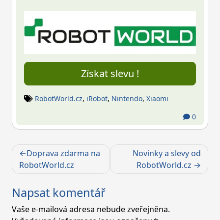
Získat slevu !
RobotWorld.cz
,
iRobot
,
Nintendo
,
Xiaomi
0
Navigace
Doprava zdarma na
Novinky a slevy od
pro
RobotWorld.cz
RobotWorld.cz
příspěvek
Napsat komentář
Vaše e-mailová adresa nebude zveřejněna.