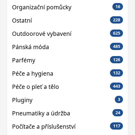
Organizační pomůcky
16
Ostatní
228
Outdoorové vybavení
625
Pánská móda
485
Parfémy
126
Péče a hygiena
132
Péče o pleť a tělo
443
Pluginy
3
Pneumatiky a údržba
24
Počítače a příslušenství
117