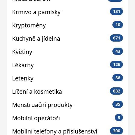
Krmivo a pamlsky
131
Kryptoměny
10
Kuchyně a jídelna
671
Květiny
43
Lékárny
126
Letenky
36
Líčení a kosmetika
832
Menstruační produkty
35
Mobilní operátoři
9
Mobilní telefony a příslušenství
300