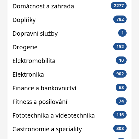
Domácnost a zahrada
2277
Doplňky
782
Dopravní služby
1
Drogerie
152
Elektromobilita
10
Elektronika
902
Finance a bankovnictví
68
Fitness a posilování
74
Fototechnika a videotechnika
116
Gastronomie a speciality
308