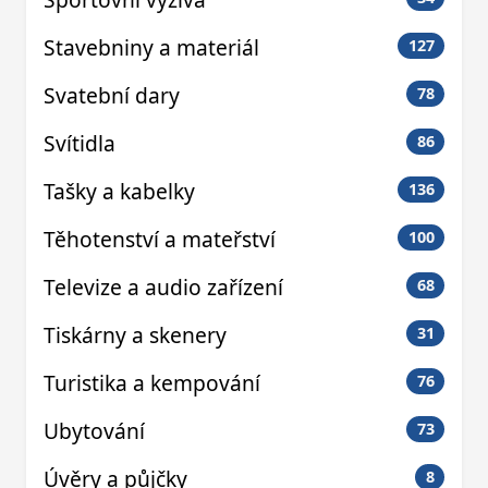
Stavebniny a materiál
127
Svatební dary
78
Svítidla
86
Tašky a kabelky
136
Těhotenství a mateřství
100
Televize a audio zařízení
68
Tiskárny a skenery
31
Turistika a kempování
76
Ubytování
73
Úvěry a půjčky
8