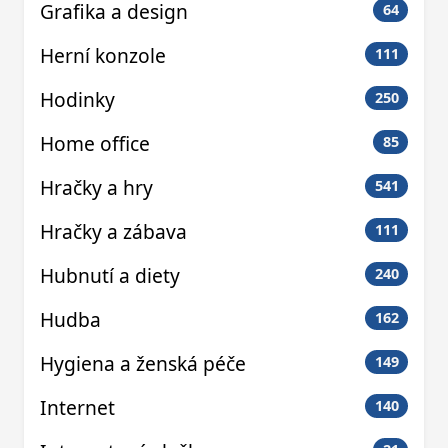
Grafika a design
64
Herní konzole
111
Hodinky
250
Home office
85
Hračky a hry
541
Hračky a zábava
111
Hubnutí a diety
240
Hudba
162
Hygiena a ženská péče
149
Internet
140