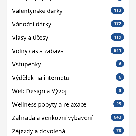
Valentýnské dárky
112
Vánoční dárky
172
Vlasy a účesy
119
Volný čas a zábava
841
Vstupenky
6
Výdělek na internetu
6
Web Design a Vývoj
3
Wellness pobyty a relaxace
25
Zahrada a venkovní vybavení
643
Zájezdy a dovolená
73