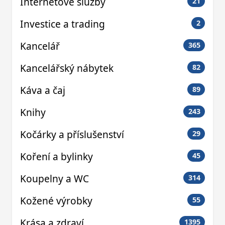
Internetové služby
21
Investice a trading
2
Kancelář
365
Kancelářský nábytek
82
Káva a čaj
89
Knihy
243
Kočárky a příslušenství
29
Koření a bylinky
45
Koupelny a WC
314
Kožené výrobky
55
Krása a zdraví
1395