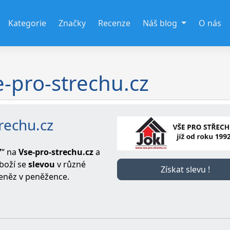
Kategorie
Značky
Recenze
Náš blog
O nás
e-pro-strechu.cz
rechu.cz
Y
“ na
Vse-pro-strechu.cz
a
boží se
slevou
v různé
Získat slevu !
peněz v peněžence.