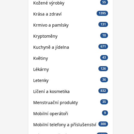
Kožené výrobky
55
Krása a zdraví
1395
Krmivo a pamlsky
131
Kryptoměny
10
Kuchyně a jídelna
671
Květiny
43
Lékárny
126
Letenky
36
Líčení a kosmetika
832
Menstruační produkty
35
Mobilní operátoři
9
Mobilní telefony a příslušenství
300