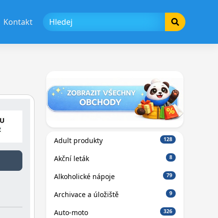
Kontakt
Adult produkty
128
Akční leták
8
Alkoholické nápoje
79
Archivace a úložiště
9
Auto-moto
326