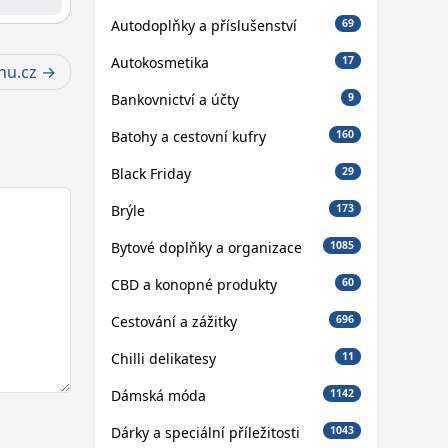
Autodoplňky a příslušenství
69
Autokosmetika
17
hu.cz
Bankovnictví a účty
9
Batohy a cestovní kufry
160
Black Friday
29
Brýle
173
Bytové doplňky a organizace
1085
CBD a konopné produkty
60
Cestování a zážitky
696
Chilli delikatesy
11
Dámská móda
1142
Dárky a speciální příležitosti
1043