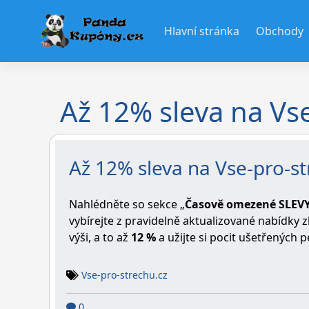
Skip
to
Hlavní stránka
Obchody
content
Až 12% sleva na Vs
Až 12% sleva na Vse-pro-st
Nahlédněte so sekce „
Časově omezené SLEV
vybírejte z pravidelně aktualizované nabídky z
výši, a to až
12 %
a užijte si pocit ušetřených 
Vse-pro-strechu.cz
0