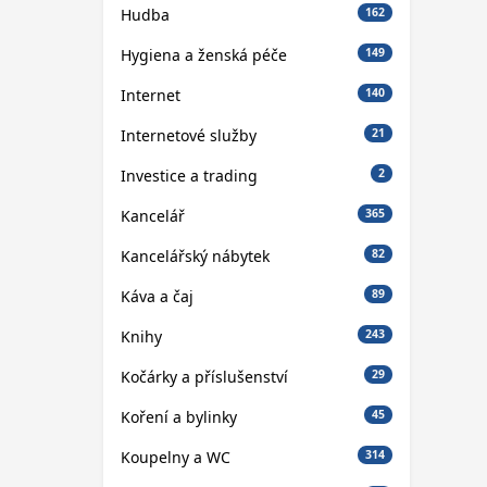
Hudba
162
Hygiena a ženská péče
149
Internet
140
Internetové služby
21
Investice a trading
2
Kancelář
365
Kancelářský nábytek
82
Káva a čaj
89
Knihy
243
Kočárky a příslušenství
29
Koření a bylinky
45
Koupelny a WC
314