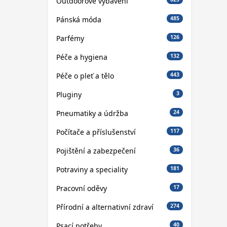
Outdoorové vybavení
Pánská móda
485
Parfémy
126
Péče a hygiena
132
Péče o pleť a tělo
443
Pluginy
3
Pneumatiky a údržba
24
Počítače a příslušenství
117
Pojištění a zabezpečení
36
Potraviny a speciality
181
Pracovní oděvy
17
Přírodní a alternativní zdraví
274
Psací potřeby
40