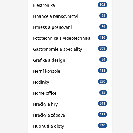
Elektronika
902
Finance a bankovnictví
68
Fitness a posilování
74
Fototechnika a videotechnika
116
Gastronomie a speciality
308
Grafika a design
64
Herní konzole
111
Hodinky
250
Home office
85
Hračky a hry
541
Hračky a zábava
111
Hubnutí a diety
240