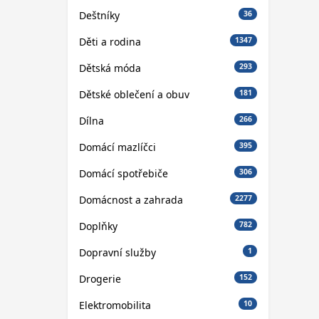
Deštníky
36
Děti a rodina
1347
Dětská móda
293
Dětské oblečení a obuv
181
Dílna
266
Domácí mazlíčci
395
Domácí spotřebiče
306
Domácnost a zahrada
2277
Doplňky
782
Dopravní služby
1
Drogerie
152
Elektromobilita
10