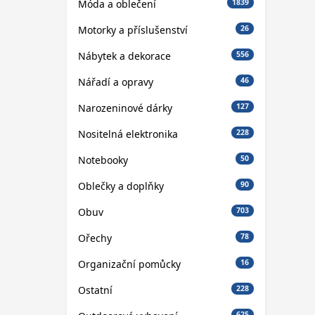
Móda a oblečení
1839
Motorky a příslušenství
26
Nábytek a dekorace
556
Nářadí a opravy
46
Narozeninové dárky
127
Nositelná elektronika
228
Notebooky
50
Oblečky a doplňky
90
Obuv
703
Ořechy
78
Organizační pomůcky
16
Ostatní
228
625