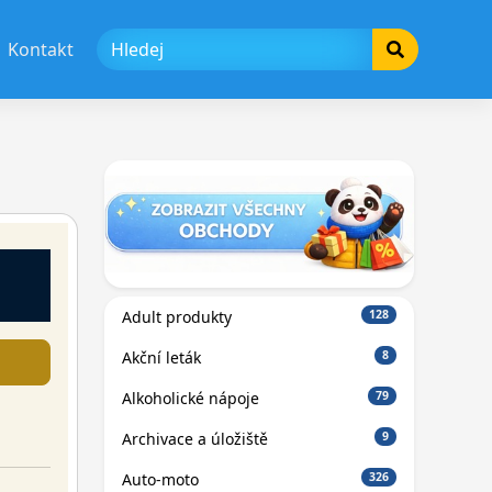
Kontakt
Adult produkty
128
Akční leták
8
Alkoholické nápoje
79
Archivace a úložiště
9
Auto-moto
326