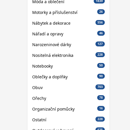
Móda a oblečení
1839
Motorky a příslušenství
26
Nábytek a dekorace
556
Nářadí a opravy
46
Narozeninové dárky
127
Nositelná elektronika
228
Notebooky
50
Oblečky a doplňky
90
Obuv
703
Ořechy
78
Organizační pomůcky
16
Ostatní
228
625