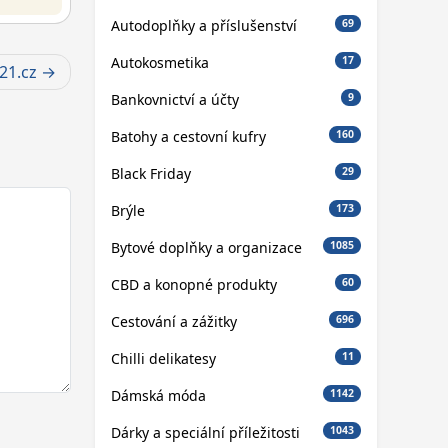
Autodoplňky a příslušenství
69
Autokosmetika
17
21.cz
Bankovnictví a účty
9
Batohy a cestovní kufry
160
Black Friday
29
Brýle
173
Bytové doplňky a organizace
1085
CBD a konopné produkty
60
Cestování a zážitky
696
Chilli delikatesy
11
Dámská móda
1142
Dárky a speciální příležitosti
1043