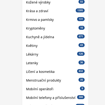
Kožené výrobky
55
Krása a zdraví
1395
Krmivo a pamlsky
131
Kryptoměny
10
Kuchyně a jídelna
671
Květiny
43
Lékárny
126
Letenky
36
Líčení a kosmetika
832
Menstruační produkty
35
Mobilní operátoři
9
Mobilní telefony a příslušenství
300