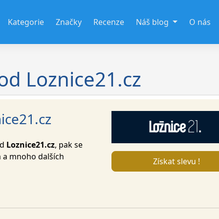
Kategorie
Značky
Recenze
Náš blog
O nás
 od Loznice21.cz
ice21.cz
od
Loznice21.cz
, pak se
va a mnoho dalších
Získat slevu !