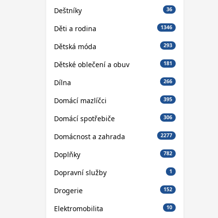
Deštníky
36
Děti a rodina
1346
Dětská móda
293
Dětské oblečení a obuv
181
Dílna
266
Domácí mazlíčci
395
Domácí spotřebiče
306
Domácnost a zahrada
2277
Doplňky
782
Dopravní služby
1
Drogerie
152
Elektromobilita
10