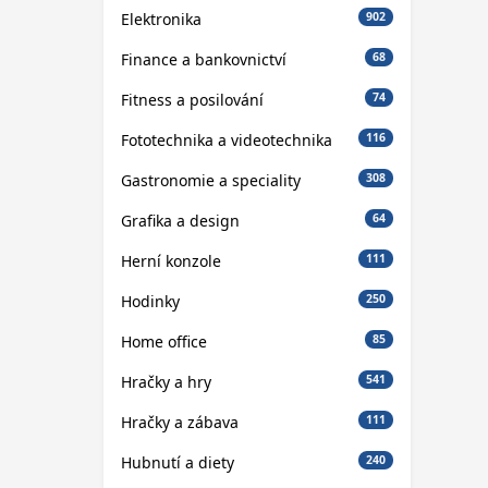
Elektronika
902
Finance a bankovnictví
68
Fitness a posilování
74
Fototechnika a videotechnika
116
Gastronomie a speciality
308
Grafika a design
64
Herní konzole
111
Hodinky
250
Home office
85
Hračky a hry
541
Hračky a zábava
111
Hubnutí a diety
240