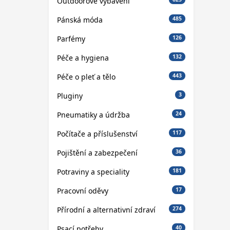
Outdoorové vybavení
Pánská móda
485
Parfémy
126
Péče a hygiena
132
Péče o pleť a tělo
443
Pluginy
3
Pneumatiky a údržba
24
Počítače a příslušenství
117
Pojištění a zabezpečení
36
Potraviny a speciality
181
Pracovní oděvy
17
Přírodní a alternativní zdraví
274
Psací potřeby
40