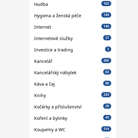
Hudba
162
Hygiena a ženská péče
149
Internet
140
Internetové služby
21
Investice a trading
2
Kancelář
365
Kancelářský nábytek
82
Káva a čaj
89
Knihy
243
Kočárky a příslušenství
29
Koření a bylinky
45
Koupelny a WC
314