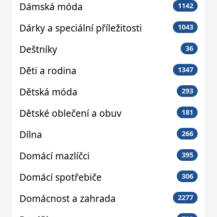
Dámská móda
1142
Dárky a speciální příležitosti
1043
Deštníky
36
Děti a rodina
1347
Dětská móda
293
Dětské oblečení a obuv
181
Dílna
266
Domácí mazlíčci
395
Domácí spotřebiče
306
Domácnost a zahrada
2277