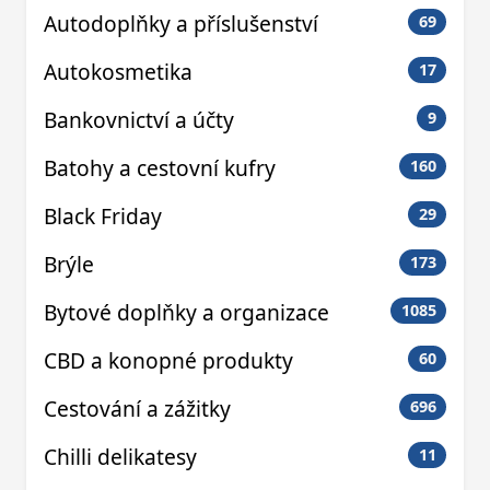
Autodoplňky a příslušenství
69
Autokosmetika
17
Bankovnictví a účty
9
Batohy a cestovní kufry
160
Black Friday
29
Brýle
173
Bytové doplňky a organizace
1085
CBD a konopné produkty
60
Cestování a zážitky
696
Chilli delikatesy
11