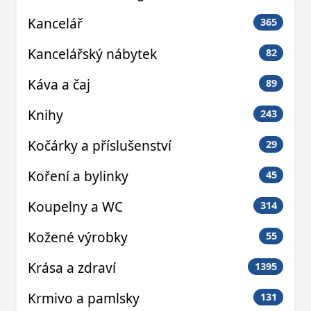
Kancelář
365
Kancelářský nábytek
82
Káva a čaj
89
Knihy
243
Kočárky a příslušenství
29
Koření a bylinky
45
Koupelny a WC
314
Kožené výrobky
55
Krása a zdraví
1395
Krmivo a pamlsky
131