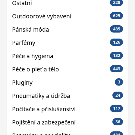
Ostatní
228
Outdoorové vybavení
625
Pánská móda
485
Parfémy
126
Péče a hygiena
132
Péče o pleť a tělo
443
Pluginy
3
Pneumatiky a údržba
24
Počítače a příslušenství
117
Pojištění a zabezpečení
36
181