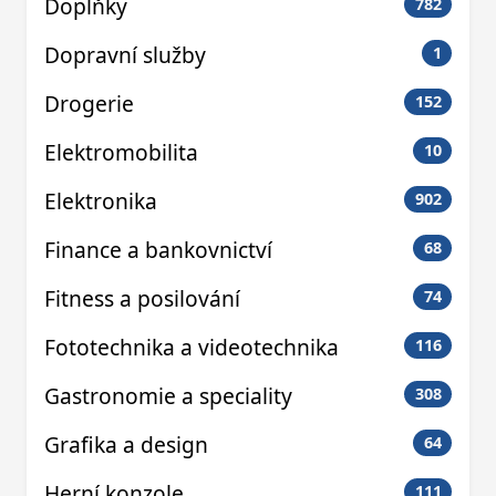
Doplňky
782
Dopravní služby
1
Drogerie
152
Elektromobilita
10
Elektronika
902
Finance a bankovnictví
68
Fitness a posilování
74
Fototechnika a videotechnika
116
Gastronomie a speciality
308
Grafika a design
64
Herní konzole
111