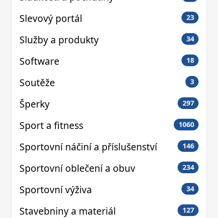
Slevový portál
23
Služby a produkty
34
Software
18
Soutěže
3
Šperky
297
Sport a fitness
1060
Sportovní náčiní a příslušenství
146
Sportovní oblečení a obuv
234
Sportovní výživa
34
Stavebniny a materiál
127