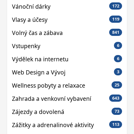
Vánoční dárky
172
Vlasy a účesy
119
Volný čas a zábava
841
Vstupenky
6
Výdělek na internetu
6
Web Design a Vývoj
3
Wellness pobyty a relaxace
25
Zahrada a venkovní vybavení
643
Zájezdy a dovolená
73
Zážitky a adrenalinové aktivity
113