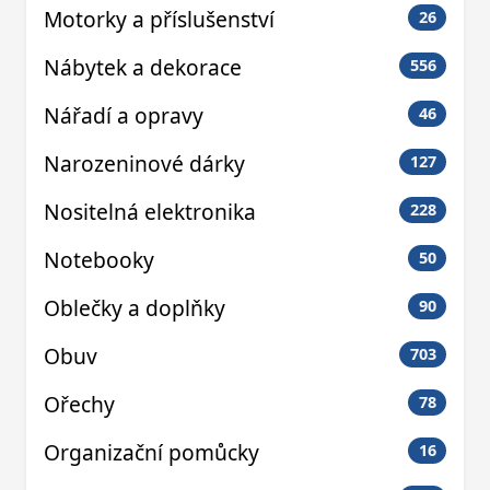
Motorky a příslušenství
26
Nábytek a dekorace
556
Nářadí a opravy
46
Narozeninové dárky
127
Nositelná elektronika
228
Notebooky
50
Oblečky a doplňky
90
Obuv
703
Ořechy
78
Organizační pomůcky
16