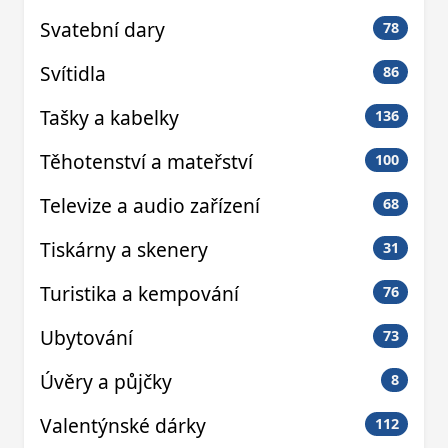
Svatební dary
78
Svítidla
86
Tašky a kabelky
136
Těhotenství a mateřství
100
Televize a audio zařízení
68
Tiskárny a skenery
31
Turistika a kempování
76
Ubytování
73
Úvěry a půjčky
8
Valentýnské dárky
112