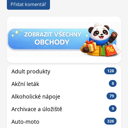
Adult produkty
128
Akční leták
8
Alkoholické nápoje
79
Archivace a úložiště
9
Auto-moto
326