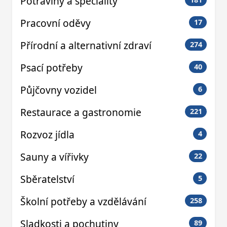
Potraviny a speciality
Pracovní oděvy
17
Přírodní a alternativní zdraví
274
Psací potřeby
40
Půjčovny vozidel
6
Restaurace a gastronomie
221
Rozvoz jídla
4
Sauny a vířivky
22
Sběratelství
5
Školní potřeby a vzdělávání
258
Sladkosti a pochutiny
89