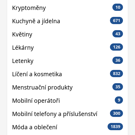
Kryptoměny
10
Kuchyně a jídelna
671
Květiny
43
Lékárny
126
Letenky
36
Líčení a kosmetika
832
Menstruační produkty
35
Mobilní operátoři
9
Mobilní telefony a příslušenství
300
Móda a oblečení
1839