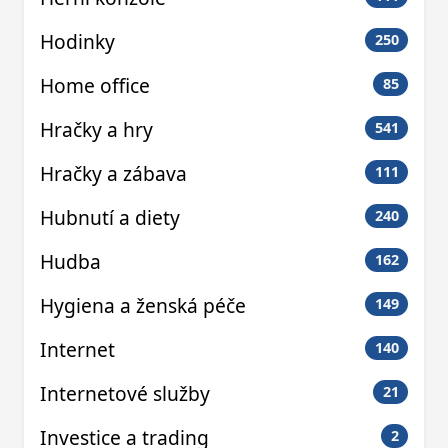
Hodinky
250
Home office
85
Hračky a hry
541
Hračky a zábava
111
Hubnutí a diety
240
Hudba
162
Hygiena a ženská péče
149
Internet
140
Internetové služby
21
Investice a trading
2