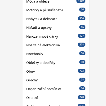
Móda a oblečení
1839
Motorky a příslušenství
26
Nábytek a dekorace
556
Nářadí a opravy
46
Narozeninové dárky
127
Nositelná elektronika
228
Notebooky
50
Oblečky a doplňky
90
Obuv
703
Ořechy
78
Organizační pomůcky
16
Ostatní
228
625