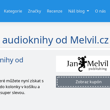
Kategorie
Značky
Recenze
Náš blog
O nás
 audioknihy od Melvil.cz
nihy od
ré můžete nyní získat s
Zobraz kupón
do kolonky v košíku a
e super slevou.