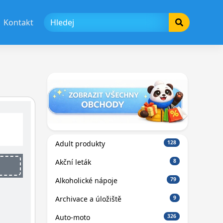
Kontakt
Adult produkty
128
Akční leták
8
Alkoholické nápoje
79
Archivace a úložiště
9
Auto-moto
326