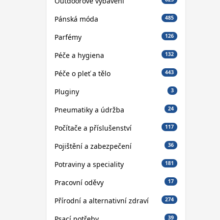
Outdoorové vybavení
Pánská móda
485
Parfémy
126
Péče a hygiena
132
Péče o pleť a tělo
443
Pluginy
3
Pneumatiky a údržba
24
Počítače a příslušenství
117
Pojištění a zabezpečení
36
Potraviny a speciality
181
Pracovní oděvy
17
Přírodní a alternativní zdraví
274
Psací potřeby
39