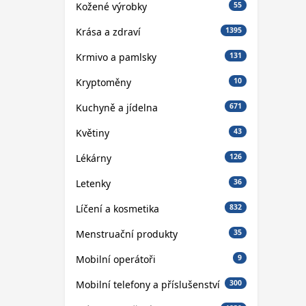
Kožené výrobky
55
Krása a zdraví
1395
Krmivo a pamlsky
131
Kryptoměny
10
Kuchyně a jídelna
671
Květiny
43
Lékárny
126
Letenky
36
Líčení a kosmetika
832
Menstruační produkty
35
Mobilní operátoři
9
Mobilní telefony a příslušenství
300