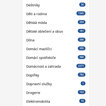
Deštníky
36
Děti a rodina
1345
Dětská móda
293
Dětské oblečení a obuv
181
Dílna
266
Domácí mazlíčci
395
Domácí spotřebiče
306
Domácnost a zahrada
2277
Doplňky
782
Dopravní služby
1
Drogerie
152
Elektromobilita
10