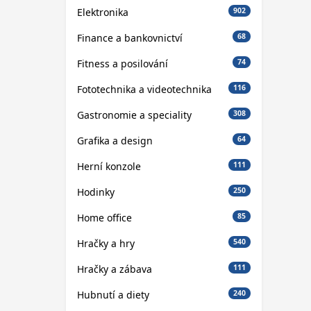
Elektronika
902
Finance a bankovnictví
68
Fitness a posilování
74
Fototechnika a videotechnika
116
Gastronomie a speciality
308
Grafika a design
64
Herní konzole
111
Hodinky
250
Home office
85
Hračky a hry
540
Hračky a zábava
111
Hubnutí a diety
240