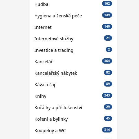
Hudba
162
Hygiena a ženská péče
149
Internet
140
Internetové služby
21
Investice a trading
2
Kancelář
364
Kancelářský nábytek
82
Káva a čaj
89
Knihy
243
Kočárky a příslušenství
29
Koření a bylinky
45
Koupelny a WC
314