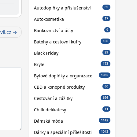
Autodoplňky a příslušenství
69
Autokosmetika
17
Bankovnictví a účty
9
il.cz
Batohy a cestovní kufry
160
Black Friday
29
Brýle
173
Bytové doplňky a organizace
1085
CBD a konopné produkty
60
Cestování a zážitky
696
Chilli delikatesy
11
Dámská móda
1142
Dárky a speciální příležitosti
1043