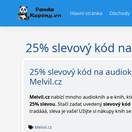
Skip
to
Hlavní stránka
Obchody
content
25% slevový kód na
25% slevový kód na audiok
Melvil.cz
Melvil.cz
nabízí mnoho audioknih a e-knih, kte
25% slevou
. Stačí zadat uvedený
slevový kód
tradááá, sleva je vaše! Užijte si nákupy knih s
Melvil.cz