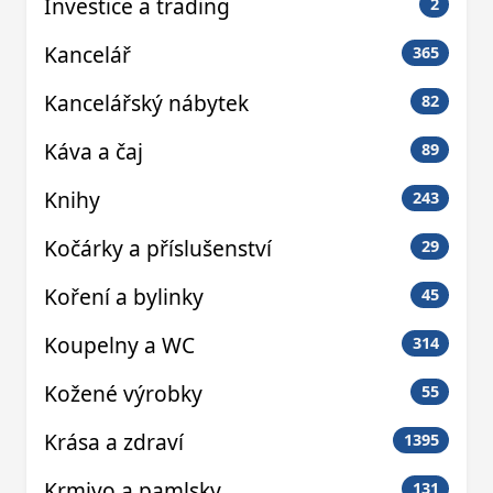
Investice a trading
2
Kancelář
365
Kancelářský nábytek
82
Káva a čaj
89
Knihy
243
Kočárky a příslušenství
29
Koření a bylinky
45
Koupelny a WC
314
Kožené výrobky
55
Krása a zdraví
1395
Krmivo a pamlsky
131