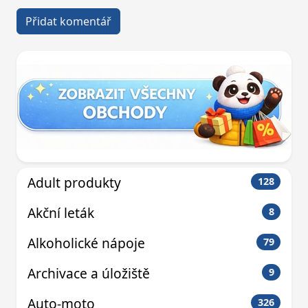
Adult produkty
128
Akční leták
8
Alkoholické nápoje
79
Archivace a úložiště
9
Auto-moto
326