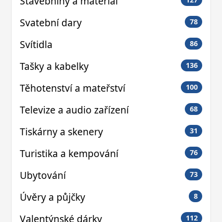
Stavebniny a materiál
Svatební dary
78
Svítidla
86
Tašky a kabelky
136
Těhotenství a mateřství
100
Televize a audio zařízení
68
Tiskárny a skenery
31
Turistika a kempování
76
Ubytování
73
Úvěry a půjčky
8
Valentýnské dárky
112