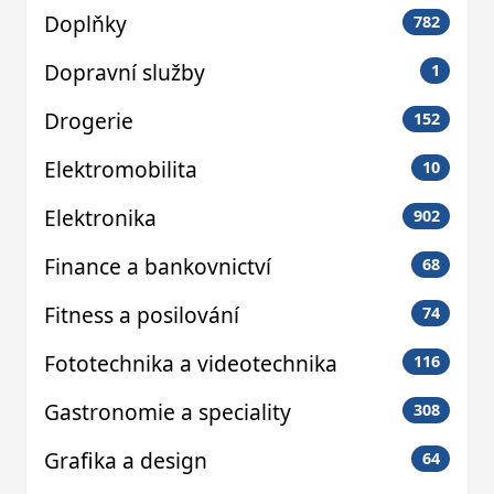
Doplňky
782
Dopravní služby
1
Drogerie
152
Elektromobilita
10
Elektronika
902
Finance a bankovnictví
68
Fitness a posilování
74
Fototechnika a videotechnika
116
Gastronomie a speciality
308
Grafika a design
64