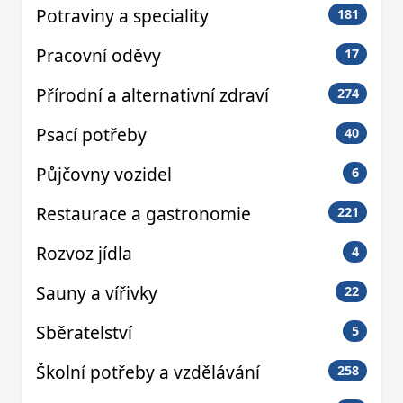
Potraviny a speciality
181
Pracovní oděvy
17
Přírodní a alternativní zdraví
274
Psací potřeby
40
Půjčovny vozidel
6
Restaurace a gastronomie
221
Rozvoz jídla
4
Sauny a vířivky
22
Sběratelství
5
Školní potřeby a vzdělávání
258