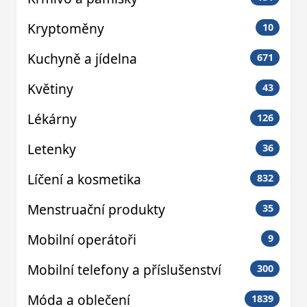
Kryptoměny
10
Kuchyně a jídelna
671
Květiny
43
Lékárny
126
Letenky
36
Líčení a kosmetika
832
Menstruační produkty
35
Mobilní operátoři
9
Mobilní telefony a příslušenství
300
Móda a oblečení
1839