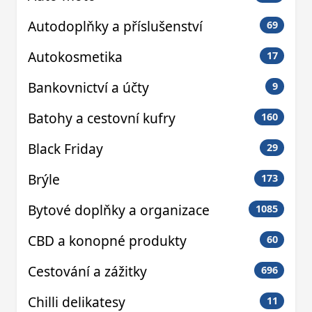
Autodoplňky a příslušenství
69
Autokosmetika
17
Bankovnictví a účty
9
Batohy a cestovní kufry
160
Black Friday
29
Brýle
173
Bytové doplňky a organizace
1085
CBD a konopné produkty
60
Cestování a zážitky
696
Chilli delikatesy
11