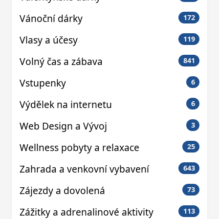
Vánoční dárky
172
Vlasy a účesy
119
Volný čas a zábava
841
Vstupenky
6
Výdělek na internetu
6
Web Design a Vývoj
3
Wellness pobyty a relaxace
25
Zahrada a venkovní vybavení
643
Zájezdy a dovolená
73
Zážitky a adrenalinové aktivity
113