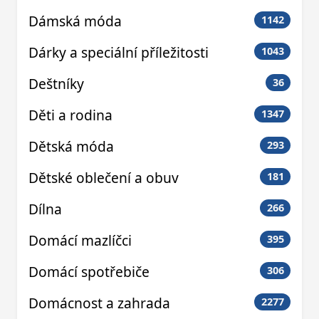
Dámská móda
1142
Dárky a speciální příležitosti
1043
Deštníky
36
Děti a rodina
1347
Dětská móda
293
Dětské oblečení a obuv
181
Dílna
266
Domácí mazlíčci
395
Domácí spotřebiče
306
Domácnost a zahrada
2277