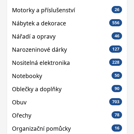
Motorky a příslušenství
26
Nábytek a dekorace
556
Nářadí a opravy
46
Narozeninové dárky
127
Nositelná elektronika
228
Notebooky
50
Oblečky a doplňky
90
Obuv
703
Ořechy
78
Organizační pomůcky
16