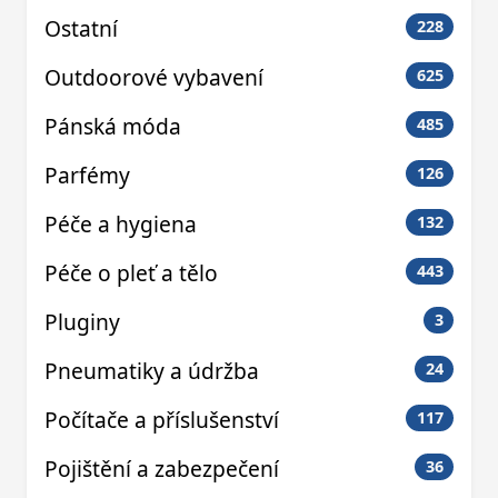
Ostatní
228
Outdoorové vybavení
625
Pánská móda
485
Parfémy
126
Péče a hygiena
132
Péče o pleť a tělo
443
Pluginy
3
Pneumatiky a údržba
24
Počítače a příslušenství
117
Pojištění a zabezpečení
36