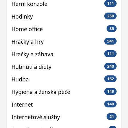
Herní konzole
111
Hodinky
250
Home office
85
Hračky a hry
541
Hračky a zábava
111
Hubnutí a diety
240
Hudba
162
Hygiena a ženská péče
149
Internet
140
Internetové služby
21