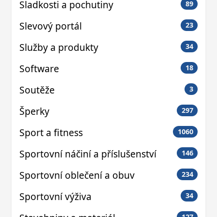
Sladkosti a pochutiny
89
Slevový portál
23
Služby a produkty
34
Software
18
Soutěže
3
Šperky
297
Sport a fitness
1060
Sportovní náčiní a příslušenství
146
Sportovní oblečení a obuv
234
Sportovní výživa
34
127