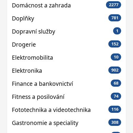
Domácnost a zahrada
2277
Doplňky
781
Dopravní služby
1
Drogerie
152
Elektromobilita
10
Elektronika
902
Finance a bankovnictví
68
Fitness a posilování
74
Fototechnika a videotechnika
116
Gastronomie a speciality
308