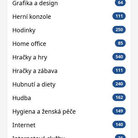
Grafika a design
64
Herní konzole
111
Hodinky
250
Home office
85
Hračky a hry
540
Hračky a zábava
111
Hubnutí a diety
240
Hudba
162
Hygiena a ženská péče
149
Internet
140
21