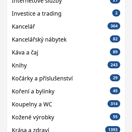
Internetové služby
Investice a trading
2
Kancelář
364
Kancelářský nábytek
82
Káva a čaj
89
Knihy
243
Kočárky a příslušenství
29
Koření a bylinky
45
Koupelny a WC
314
Kožené výrobky
55
Krása a zdraví
1393