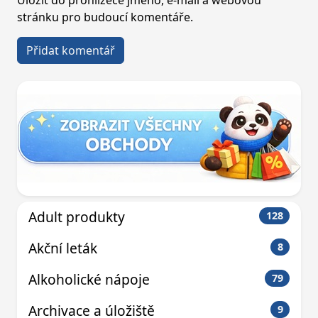
stránku pro budoucí komentáře.
Adult produkty
128
Akční leták
8
Alkoholické nápoje
79
Archivace a úložiště
9