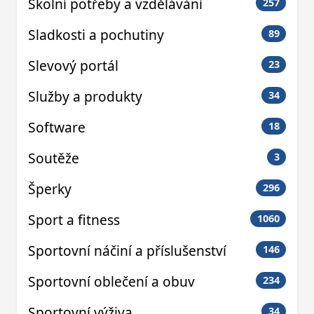
Školní potřeby a vzdělávání
257
Sladkosti a pochutiny
89
Slevový portál
23
Služby a produkty
34
Software
18
Soutěže
3
Šperky
296
Sport a fitness
1060
Sportovní náčiní a příslušenství
146
Sportovní oblečení a obuv
234
Sportovní výživa
34