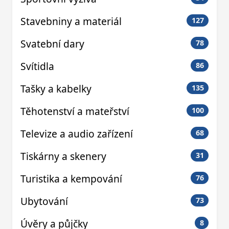
Stavebniny a materiál
127
Svatební dary
78
Svítidla
86
Tašky a kabelky
135
Těhotenství a mateřství
100
Televize a audio zařízení
68
Tiskárny a skenery
31
Turistika a kempování
76
Ubytování
73
Úvěry a půjčky
8