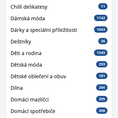
Chilli delikatesy
11
Dámská móda
1142
Dárky a speciální příležitosti
1043
Deštníky
36
Děti a rodina
1345
Dětská móda
293
Dětské oblečení a obuv
181
Dílna
266
Domácí mazlíčci
395
Domácí spotřebiče
306