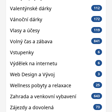
Valentýnské dárky
112
Vánoční dárky
172
Vlasy a účesy
119
Volný čas a zábava
841
Vstupenky
6
Výdělek na internetu
6
Web Design a Vývoj
3
Wellness pobyty a relaxace
25
Zahrada a venkovní vybavení
643
Zájezdy a dovolená
73