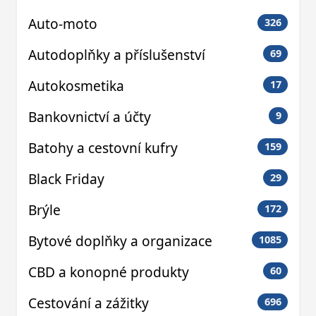
Auto-moto
326
Autodoplňky a příslušenství
69
Autokosmetika
17
Bankovnictví a účty
9
Batohy a cestovní kufry
159
Black Friday
29
Brýle
172
Bytové doplňky a organizace
1085
CBD a konopné produkty
60
Cestování a zážitky
696