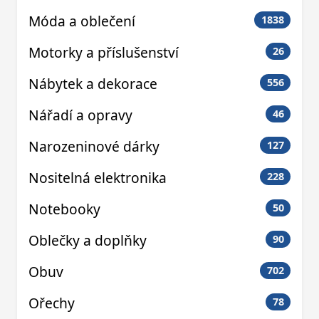
Móda a oblečení
1838
Motorky a příslušenství
26
Nábytek a dekorace
556
Nářadí a opravy
46
Narozeninové dárky
127
Nositelná elektronika
228
Notebooky
50
Oblečky a doplňky
90
Obuv
702
Ořechy
78