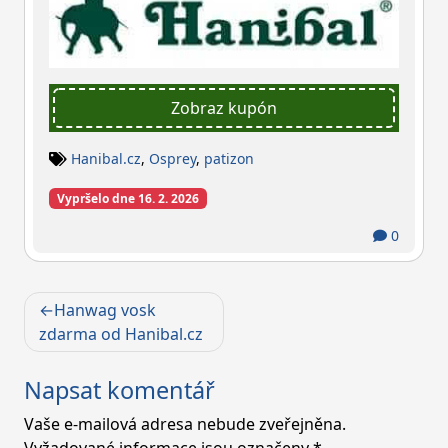
Zobraz kupón
Hanibal.cz
,
Osprey
,
patizon
Vypršelo dne 16. 2. 2026
0
Navigace
Hanwag vosk
pro
zdarma od Hanibal.cz
příspěvek
Napsat komentář
Vaše e-mailová adresa nebude zveřejněna.
Vyžadované informace jsou označeny
*