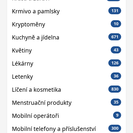
Krmivo a pamlsky
131
Kryptoměny
10
Kuchyně a jídelna
671
Květiny
43
Lékárny
126
Letenky
36
Líčení a kosmetika
830
Menstruační produkty
35
Mobilní operátoři
9
Mobilní telefony a příslušenství
300