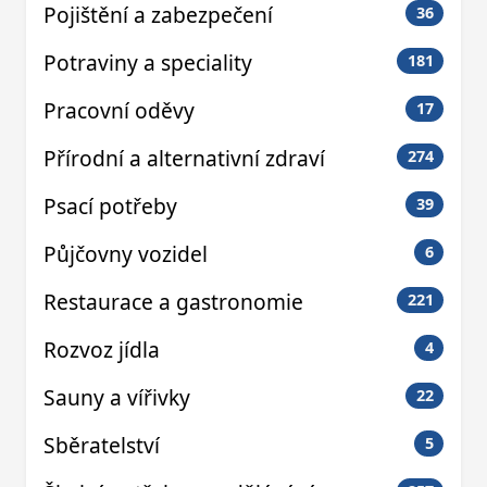
Pojištění a zabezpečení
36
Potraviny a speciality
181
Pracovní oděvy
17
Přírodní a alternativní zdraví
274
Psací potřeby
39
Půjčovny vozidel
6
Restaurace a gastronomie
221
Rozvoz jídla
4
Sauny a vířivky
22
Sběratelství
5