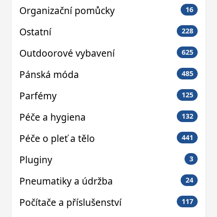
Organizační pomůcky
16
Ostatní
228
Outdoorové vybavení
625
Pánská móda
485
Parfémy
125
Péče a hygiena
132
Péče o pleť a tělo
441
Pluginy
3
Pneumatiky a údržba
24
Počítače a příslušenství
117