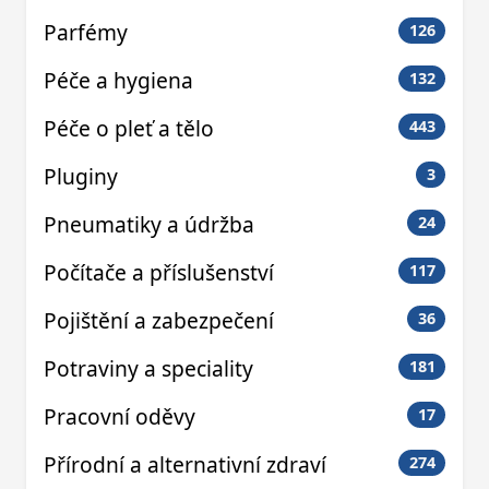
Parfémy
126
Péče a hygiena
132
Péče o pleť a tělo
443
Pluginy
3
Pneumatiky a údržba
24
Počítače a příslušenství
117
Pojištění a zabezpečení
36
Potraviny a speciality
181
Pracovní oděvy
17
Přírodní a alternativní zdraví
274