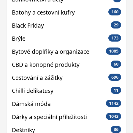
Batohy a cestovní kufry
160
Black Friday
29
Brýle
173
Bytové doplňky a organizace
1085
CBD a konopné produkty
60
Cestování a zážitky
696
Chilli delikatesy
11
Dámská móda
1142
Dárky a speciální příležitosti
1043
Deštníky
36