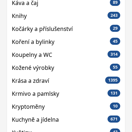
Káva a čaj
89
Knihy
243
Kočárky a příslušenství
29
Koření a bylinky
45
Koupelny a WC
314
Kožené výrobky
55
Krása a zdraví
1395
Krmivo a pamlsky
131
Kryptoměny
10
Kuchyně a jídelna
671
43