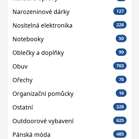
Narozeninové dárky
127
Nositelná elektronika
228
Notebooky
50
Oblečky a doplňky
90
Obuv
703
Ořechy
78
Organizační pomůcky
16
Ostatní
228
Outdoorové vybavení
625
Pánská móda
485