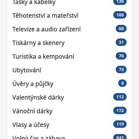
Tašky a kabelky
136
Těhotenství a mateřství
100
Televize a audio zařízení
68
Tiskárny a skenery
31
Turistika a kempování
76
Ubytování
73
Úvěry a půjčky
8
Valentýnské dárky
112
Vánoční dárky
172
Vlasy a účesy
119
Volný čas a zábava
841