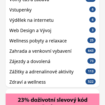
Vstupenky
6
Výdělek na internetu
6
Web Design a Vývoj
3
Wellness pobyty a relaxace
25
Zahrada a venkovní vybavení
643
Zájezdy a dovolená
73
Zážitky a adrenalinové aktivity
113
Zdraví a wellness
522