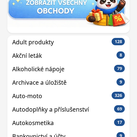
Adult produkty
128
Akční leták
8
Alkoholické nápoje
79
Archivace a úložiště
9
Auto-moto
326
Autodoplňky a příslušenství
69
Autokosmetika
17
Bankovnictví a účty
9