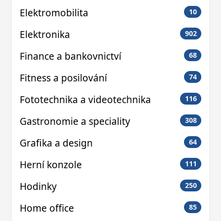
Elektromobilita
10
Elektronika
902
Finance a bankovnictví
68
Fitness a posilování
74
Fototechnika a videotechnika
116
Gastronomie a speciality
308
Grafika a design
64
Herní konzole
111
Hodinky
250
Home office
85