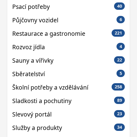
Psací potřeby
40
Půjčovny vozidel
6
Restaurace a gastronomie
221
Rozvoz jídla
4
Sauny a vířivky
22
Sběratelství
5
Školní potřeby a vzdělávání
258
Sladkosti a pochutiny
89
Slevový portál
23
Služby a produkty
34