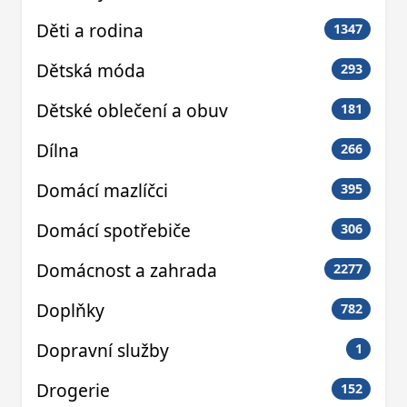
Děti a rodina
1347
Dětská móda
293
Dětské oblečení a obuv
181
Dílna
266
Domácí mazlíčci
395
Domácí spotřebiče
306
Domácnost a zahrada
2277
Doplňky
782
Dopravní služby
1
Drogerie
152