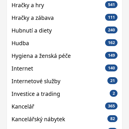
Hračky a hry
541
Hračky a zábava
111
Hubnutí a diety
240
Hudba
162
Hygiena a ženská péče
149
Internet
140
Internetové služby
21
Investice a trading
2
Kancelář
365
Kancelářský nábytek
82