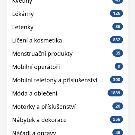
Květiny
Lékárny
126
Letenky
36
Líčení a kosmetika
832
Menstruační produkty
35
Mobilní operátoři
9
Mobilní telefony a příslušenství
300
Móda a oblečení
1839
Motorky a příslušenství
26
Nábytek a dekorace
556
Nářadí a opravy
46