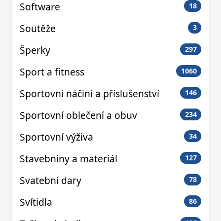
Software
18
Soutěže
3
Šperky
297
Sport a fitness
1060
Sportovní náčiní a příslušenství
146
Sportovní oblečení a obuv
234
Sportovní výživa
34
Stavebniny a materiál
127
Svatební dary
78
Svítidla
86