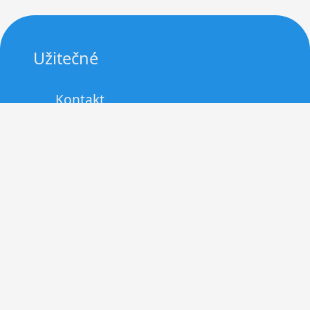
Užitečné
Kontakt
Zásady cookies (EU)
Právní upozornění
Zdravé opalování v létě: Jak si užít
slunce bezpečně a bez spálení
Grilování a opékání levněji:
využijte slevové kupony a užijte si