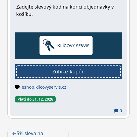
Zadejte slevový kód na konci objednávky
v
košíku.
Zobraz kupón
eshop.klicovyservis.cz
Platí do 31. 12. 2026
0
Navigace
5% sleva na