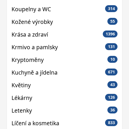
Koupelny a WC
314
Kožené výrobky
55
Krása a zdraví
1396
Krmivo a pamlsky
131
Kryptoměny
10
Kuchyně a jídelna
671
Květiny
43
Lékárny
126
Letenky
36
Líčení a kosmetika
833