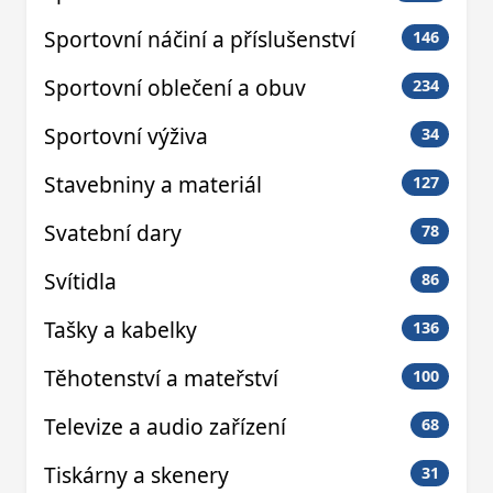
Sportovní náčiní a příslušenství
146
Sportovní oblečení a obuv
234
Sportovní výživa
34
Stavebniny a materiál
127
Svatební dary
78
Svítidla
86
Tašky a kabelky
136
Těhotenství a mateřství
100
Televize a audio zařízení
68
Tiskárny a skenery
31