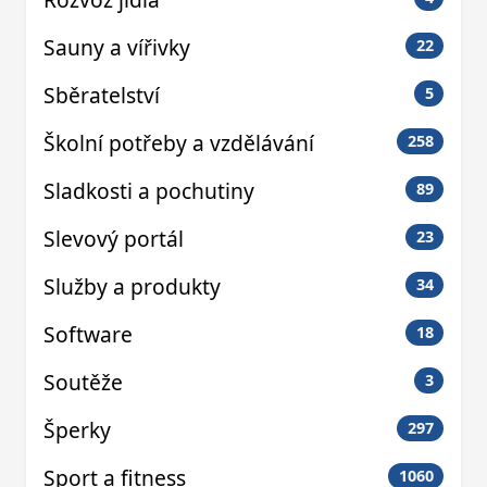
Sauny a vířivky
22
Sběratelství
5
Školní potřeby a vzdělávání
258
Sladkosti a pochutiny
89
Slevový portál
23
Služby a produkty
34
Software
18
Soutěže
3
Šperky
297
Sport a fitness
1060