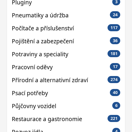
Pluginy
3
Pneumatiky a údržba
24
Počítače a příslušenství
117
Pojištění a zabezpečení
36
Potraviny a speciality
181
Pracovní oděvy
17
Přírodní a alternativní zdraví
274
Psací potřeby
40
Půjčovny vozidel
6
Restaurace a gastronomie
221
Rozvoz jídla
4