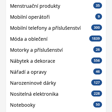
Menstruační produkty
35
Mobilní operátoři
9
Mobilní telefony a příslušenství
300
Móda a oblečení
1839
Motorky a příslušenství
26
Nábytek a dekorace
556
Nářadí a opravy
46
Narozeninové dárky
127
Nositelná elektronika
228
Notebooky
50