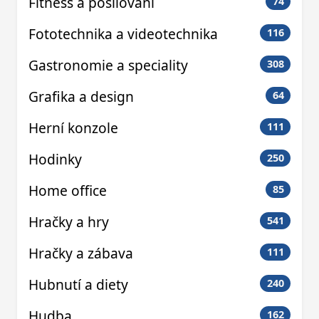
Fitness a posilování
74
Fototechnika a videotechnika
116
Gastronomie a speciality
308
Grafika a design
64
Herní konzole
111
Hodinky
250
Home office
85
Hračky a hry
541
Hračky a zábava
111
Hubnutí a diety
240
Hudba
162