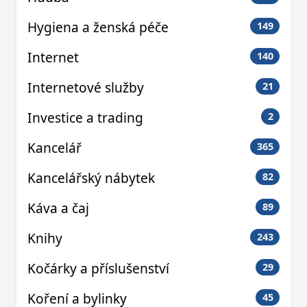
Hygiena a ženská péče
149
Internet
140
Internetové služby
21
Investice a trading
2
Kancelář
365
Kancelářský nábytek
82
Káva a čaj
89
Knihy
243
Kočárky a příslušenství
29
Koření a bylinky
45