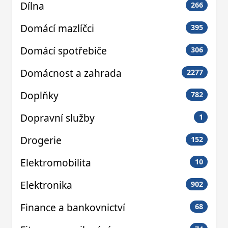
Dílna
266
Domácí mazlíčci
395
Domácí spotřebiče
306
Domácnost a zahrada
2277
Doplňky
782
Dopravní služby
1
Drogerie
152
Elektromobilita
10
Elektronika
902
Finance a bankovnictví
68