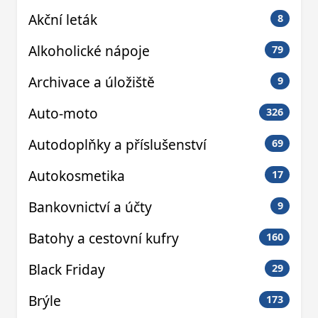
Akční leták
8
Alkoholické nápoje
79
Archivace a úložiště
9
Auto-moto
326
Autodoplňky a příslušenství
69
Autokosmetika
17
Bankovnictví a účty
9
Batohy a cestovní kufry
160
Black Friday
29
Brýle
173