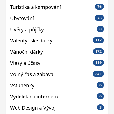
Turistika a kempování
76
Ubytování
73
Úvěry a půjčky
8
Valentýnské dárky
112
Vánoční dárky
172
Vlasy a účesy
119
Volný čas a zábava
841
Vstupenky
6
Výdělek na internetu
6
Web Design a Vývoj
3