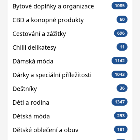
Bytové doplňky a organizace
1085
CBD a konopné produkty
60
Cestování a zážitky
696
Chilli delikatesy
11
Dámská móda
1142
Dárky a speciální příležitosti
1043
Deštníky
36
Děti a rodina
1347
Dětská móda
293
Dětské oblečení a obuv
181