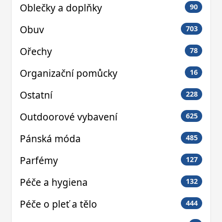
Oblečky a doplňky
90
Obuv
703
Ořechy
78
Organizační pomůcky
16
Ostatní
228
Outdoorové vybavení
625
Pánská móda
485
Parfémy
127
Péče a hygiena
132
Péče o pleť a tělo
444