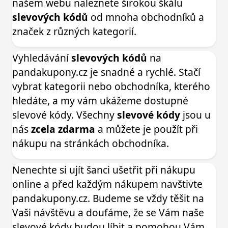
našem webu naleznete širokou škálu
slevových kódů
od mnoha obchodníků a
značek z různých kategorií.
Vyhledávání
slevových kódů
na
pandakupony.cz je snadné a rychlé. Stačí
vybrat kategorii nebo obchodníka, kterého
hledáte, a my vám ukážeme dostupné
slevové kódy. Všechny
slevové kódy
jsou u
nás
zcela zdarma
a můžete je použít při
nákupu na stránkách obchodníka.
Nenechte si ujít šanci ušetřit při nákupu
online a před každým nákupem navštivte
pandakupony.cz. Budeme se vždy těšit na
Vaši návštěvu a doufáme, že se Vám naše
slevové kódy budou líbit a pomohou Vám