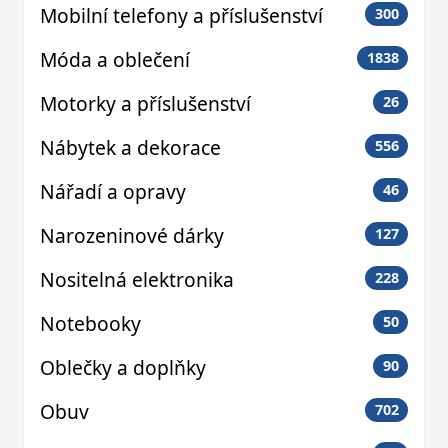
Mobilní telefony a příslušenství
300
Móda a oblečení
1838
Motorky a příslušenství
26
Nábytek a dekorace
556
Nářadí a opravy
46
Narozeninové dárky
127
Nositelná elektronika
228
Notebooky
50
Oblečky a doplňky
90
Obuv
702