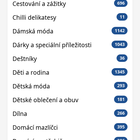
Cestování a zážitky
696
Chilli delikatesy
11
Dámská móda
1142
Dárky a speciální příležitosti
1043
Deštníky
36
Děti a rodina
1345
Dětská móda
293
Dětské oblečení a obuv
181
Dílna
266
Domácí mazlíčci
395