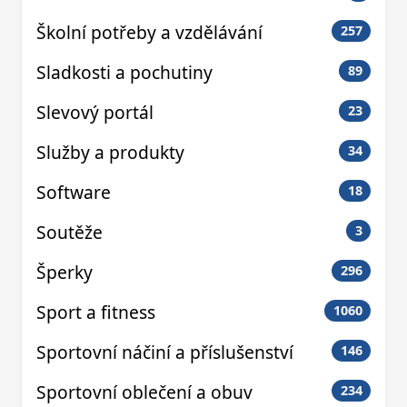
Školní potřeby a vzdělávání
257
Sladkosti a pochutiny
89
Slevový portál
23
Služby a produkty
34
Software
18
Soutěže
3
Šperky
296
Sport a fitness
1060
Sportovní náčiní a příslušenství
146
Sportovní oblečení a obuv
234