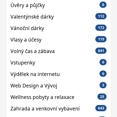
Úvěry a půjčky
8
Valentýnské dárky
112
Vánoční dárky
172
Vlasy a účesy
119
Volný čas a zábava
841
Vstupenky
6
Výdělek na internetu
6
Web Design a Vývoj
3
Wellness pobyty a relaxace
25
Zahrada a venkovní vybavení
643