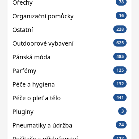
Ořechy
78
Organizační pomůcky
16
Ostatní
228
Outdoorové vybavení
625
Pánská móda
485
Parfémy
125
Péče a hygiena
132
Péče o pleť a tělo
441
Pluginy
3
Pneumatiky a údržba
24
Počítače a příslušenství
117