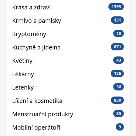
Krása a zdraví
1393
Krmivo a pamlsky
131
Kryptoměny
10
Kuchyně a jídelna
671
Květiny
43
Lékárny
126
Letenky
36
Líčení a kosmetika
830
Menstruační produkty
35
Mobilní operátoři
9