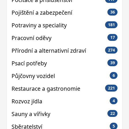
Pojištění a zabezpečení
36
Potraviny a speciality
181
Pracovní oděvy
17
Přírodní a alternativní zdraví
274
Psací potřeby
39
Půjčovny vozidel
6
Restaurace a gastronomie
221
Rozvoz jídla
4
Sauny a vířivky
22
Sběratelství
5