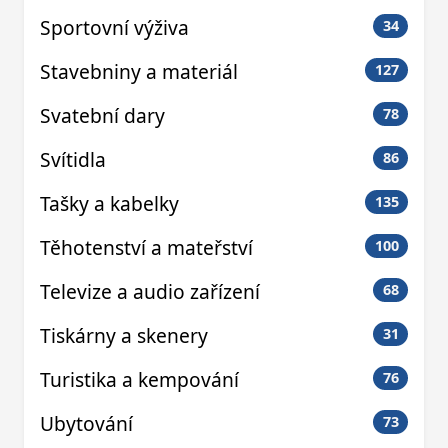
Sportovní výživa
34
Stavebniny a materiál
127
Svatební dary
78
Svítidla
86
Tašky a kabelky
135
Těhotenství a mateřství
100
Televize a audio zařízení
68
Tiskárny a skenery
31
Turistika a kempování
76
Ubytování
73