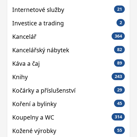
Internetové služby
21
Investice a trading
2
Kancelář
364
Kancelářský nábytek
82
Káva a čaj
89
Knihy
243
Kočárky a příslušenství
29
Koření a bylinky
45
Koupelny a WC
314
Kožené výrobky
55