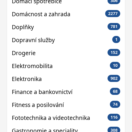
Domácí spotřebiče
306
Domácnost a zahrada
2277
Doplňky
781
Dopravní služby
1
Drogerie
152
Elektromobilita
10
Elektronika
902
Finance a bankovnictví
68
Fitness a posilování
74
Fototechnika a videotechnika
116
Gastronomie a speciality
308