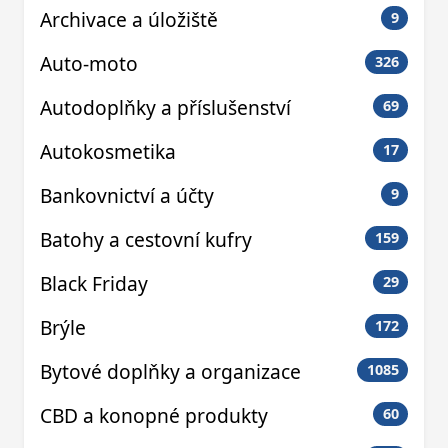
Archivace a úložiště
9
Auto-moto
326
Autodoplňky a příslušenství
69
Autokosmetika
17
Bankovnictví a účty
9
Batohy a cestovní kufry
159
Black Friday
29
Brýle
172
Bytové doplňky a organizace
1085
CBD a konopné produkty
60