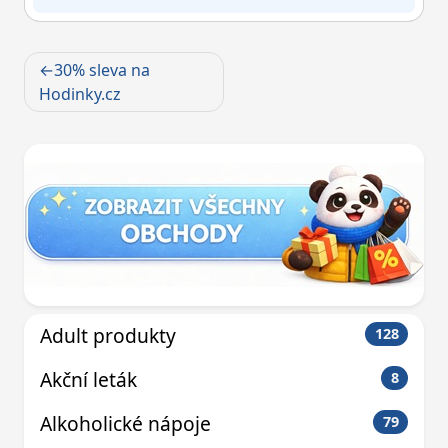
Navigace
30% sleva na
pro
Hodinky.cz
příspěvek
Adult produkty
128
Akční leták
8
Alkoholické nápoje
79