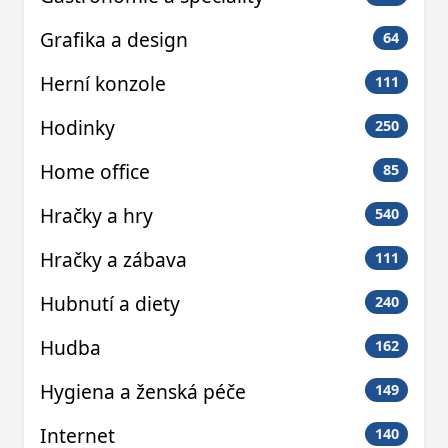
Grafika a design
64
Herní konzole
111
Hodinky
250
Home office
85
Hračky a hry
540
Hračky a zábava
111
Hubnutí a diety
240
Hudba
162
Hygiena a ženská péče
149
Internet
140