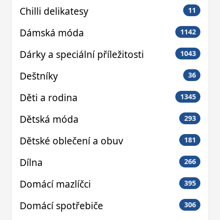
Chilli delikatesy
11
Dámská móda
1142
Dárky a speciální příležitosti
1043
Deštníky
36
Děti a rodina
1345
Dětská móda
293
Dětské oblečení a obuv
181
Dílna
266
Domácí mazlíčci
395
Domácí spotřebiče
306