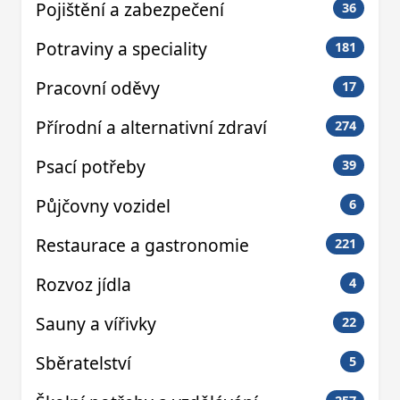
Pojištění a zabezpečení
36
Potraviny a speciality
181
Pracovní oděvy
17
Přírodní a alternativní zdraví
274
Psací potřeby
39
Půjčovny vozidel
6
Restaurace a gastronomie
221
Rozvoz jídla
4
Sauny a vířivky
22
Sběratelství
5