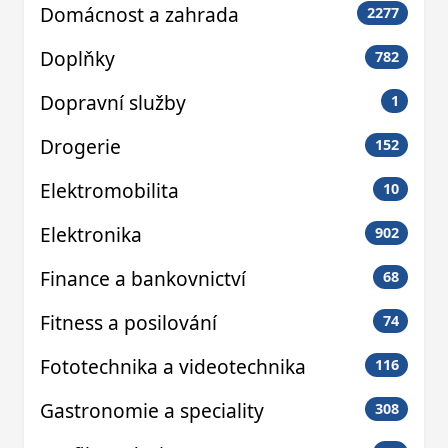
Domácnost a zahrada
2277
Doplňky
782
Dopravní služby
1
Drogerie
152
Elektromobilita
10
Elektronika
902
Finance a bankovnictví
68
Fitness a posilování
74
Fototechnika a videotechnika
116
Gastronomie a speciality
308