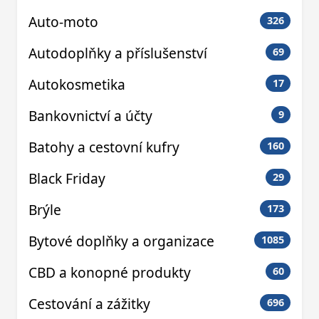
Auto-moto
326
Autodoplňky a příslušenství
69
Autokosmetika
17
Bankovnictví a účty
9
Batohy a cestovní kufry
160
Black Friday
29
Brýle
173
Bytové doplňky a organizace
1085
CBD a konopné produkty
60
Cestování a zážitky
696