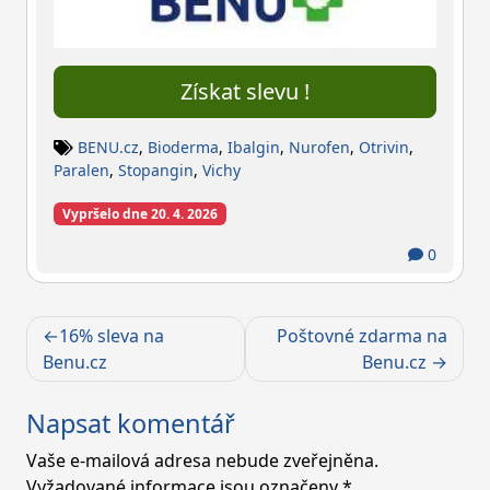
Získat slevu !
BENU.cz
,
Bioderma
,
Ibalgin
,
Nurofen
,
Otrivin
,
Paralen
,
Stopangin
,
Vichy
Vypršelo dne 20. 4. 2026
0
Navigace
16% sleva na
Poštovné zdarma na
pro
Benu.cz
Benu.cz
příspěvek
Napsat komentář
Vaše e-mailová adresa nebude zveřejněna.
Vyžadované informace jsou označeny
*