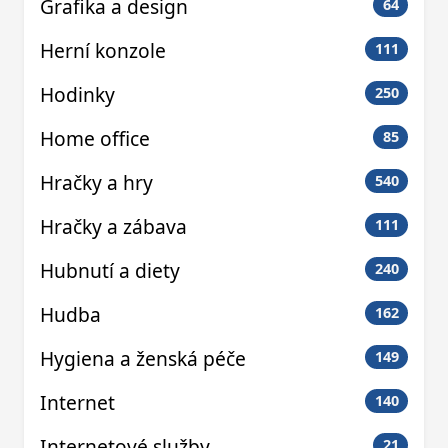
Grafika a design
64
Herní konzole
111
Hodinky
250
Home office
85
Hračky a hry
540
Hračky a zábava
111
Hubnutí a diety
240
Hudba
162
Hygiena a ženská péče
149
Internet
140
Internetové služby
21