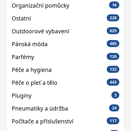
Organizační pomůcky
16
Ostatní
228
Outdoorové vybavení
625
Pánská móda
485
Parfémy
126
Péče a hygiena
132
Péče o pleť a tělo
443
Pluginy
3
Pneumatiky a údržba
24
Počítače a příslušenství
117