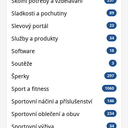
Školní potřeby a vzdělávání
257
Sladkosti a pochutiny
89
Slevový portál
23
Služby a produkty
34
Software
18
Soutěže
3
Šperky
297
Sport a fitness
1060
Sportovní náčiní a příslušenství
146
Sportovní oblečení a obuv
234
Sportovní výživa
34