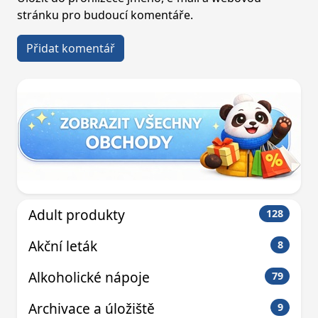
stránku pro budoucí komentáře.
Adult produkty
128
Akční leták
8
Alkoholické nápoje
79
Archivace a úložiště
9