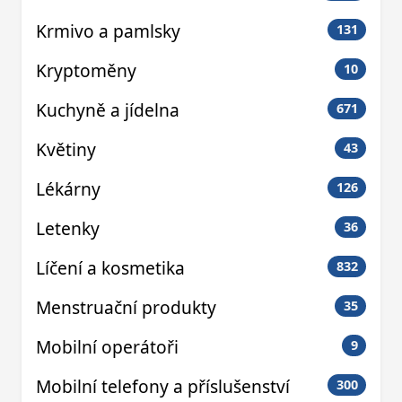
Krmivo a pamlsky
131
Kryptoměny
10
Kuchyně a jídelna
671
Květiny
43
Lékárny
126
Letenky
36
Líčení a kosmetika
832
Menstruační produkty
35
Mobilní operátoři
9
Mobilní telefony a příslušenství
300