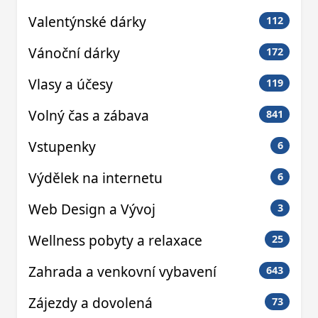
Valentýnské dárky
112
Vánoční dárky
172
Vlasy a účesy
119
Volný čas a zábava
841
Vstupenky
6
Výdělek na internetu
6
Web Design a Vývoj
3
Wellness pobyty a relaxace
25
Zahrada a venkovní vybavení
643
Zájezdy a dovolená
73