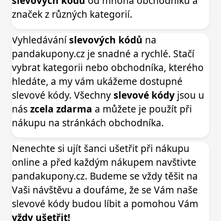
slevových kódů
od mnoha obchodníků a
značek z různých kategorií.
Vyhledávání
slevových kódů
na
pandakupony.cz je snadné a rychlé. Stačí
vybrat kategorii nebo obchodníka, kterého
hledáte, a my vám ukážeme dostupné
slevové kódy. Všechny
slevové kódy
jsou u
nás
zcela zdarma
a můžete je použít při
nákupu na stránkách obchodníka.
Nenechte si ujít šanci ušetřit při nákupu
online a před každým nákupem navštivte
pandakupony.cz. Budeme se vždy těšit na
Vaši návštěvu a doufáme, že se Vám naše
slevové kódy budou líbit a pomohou Vám
vždy ušetřit!