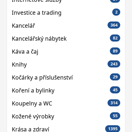
Investice a trading
2
Kancelář
364
Kancelářský nábytek
82
Káva a čaj
89
Knihy
243
Kočárky a příslušenství
29
Koření a bylinky
45
Koupelny a WC
314
Kožené výrobky
55
Krása a zdraví
1395