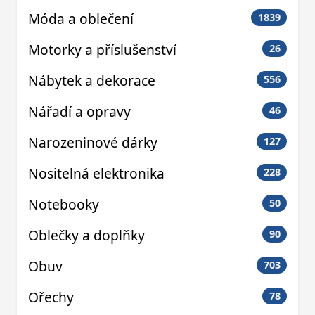
Móda a oblečení
1839
Motorky a příslušenství
26
Nábytek a dekorace
556
Nářadí a opravy
46
Narozeninové dárky
127
Nositelná elektronika
228
Notebooky
50
Oblečky a doplňky
90
Obuv
703
Ořechy
78