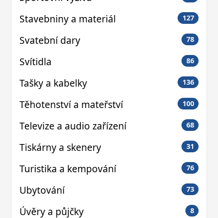
Stavebniny a materiál
127
Svatební dary
78
Svítidla
86
Tašky a kabelky
136
Těhotenství a mateřství
100
Televize a audio zařízení
68
Tiskárny a skenery
31
Turistika a kempování
76
Ubytování
73
Úvěry a půjčky
8