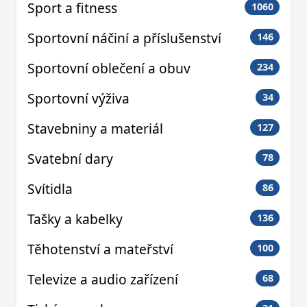
Sport a fitness
1060
Sportovní náčiní a příslušenství
146
Sportovní oblečení a obuv
234
Sportovní výživa
34
Stavebniny a materiál
127
Svatební dary
78
Svítidla
86
Tašky a kabelky
136
Těhotenství a mateřství
100
Televize a audio zařízení
68