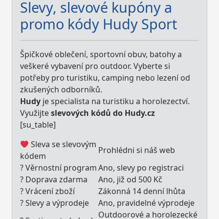
Slevy, slevové kupóny a
promo kódy Hudy Sport
Špičkové oblečení, sportovní obuv, batohy a
veškeré vybavení pro outdoor. Vyberte si
potřeby pro turistiku, camping nebo lezení od
zkušených odborníků.
Hudy
je specialista na turistiku a horolezectví.
Využijte
slevových kódů do Hudy.cz
[su_table]
Sleva se slevovým
Prohlédni si náš web
kódem
? Věrnostní program
Ano, slevy po registraci
? Doprava zdarma
Ano, již od 500 Kč
? Vrácení zboží
Zákonná 14 denní lhůta
? Slevy a výprodeje
Ano, pravidelné výprodeje
Outdoorové a horolezecké