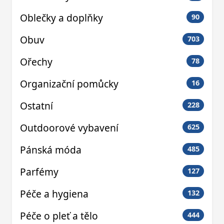
Oblečky a doplňky
90
Obuv
703
Ořechy
78
Organizační pomůcky
16
Ostatní
228
Outdoorové vybavení
625
Pánská móda
485
Parfémy
127
Péče a hygiena
132
Péče o pleť a tělo
444