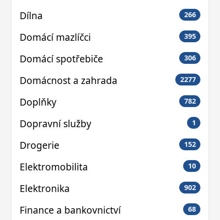
Dílna
266
Domácí mazlíčci
395
Domácí spotřebiče
306
Domácnost a zahrada
2277
Doplňky
782
Dopravní služby
1
Drogerie
152
Elektromobilita
10
Elektronika
902
Finance a bankovnictví
68