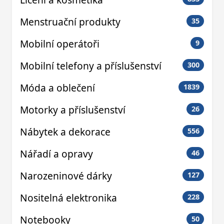
Menstruační produkty
35
Mobilní operátoři
9
Mobilní telefony a příslušenství
300
Móda a oblečení
1839
Motorky a příslušenství
26
Nábytek a dekorace
556
Nářadí a opravy
46
Narozeninové dárky
127
Nositelná elektronika
228
Notebooky
50