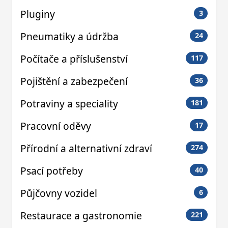
Pluginy
3
Pneumatiky a údržba
24
Počítače a příslušenství
117
Pojištění a zabezpečení
36
Potraviny a speciality
181
Pracovní oděvy
17
Přírodní a alternativní zdraví
274
Psací potřeby
40
Půjčovny vozidel
6
Restaurace a gastronomie
221