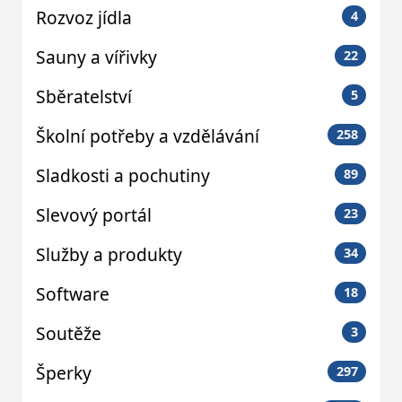
Rozvoz jídla
4
Sauny a vířivky
22
Sběratelství
5
Školní potřeby a vzdělávání
258
Sladkosti a pochutiny
89
Slevový portál
23
Služby a produkty
34
Software
18
Soutěže
3
Šperky
297