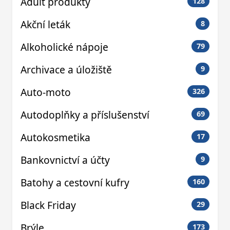
Adult produkty
128
Akční leták
8
Alkoholické nápoje
79
Archivace a úložiště
9
Auto-moto
326
Autodoplňky a příslušenství
69
Autokosmetika
17
Bankovnictví a účty
9
Batohy a cestovní kufry
160
Black Friday
29
Brýle
173