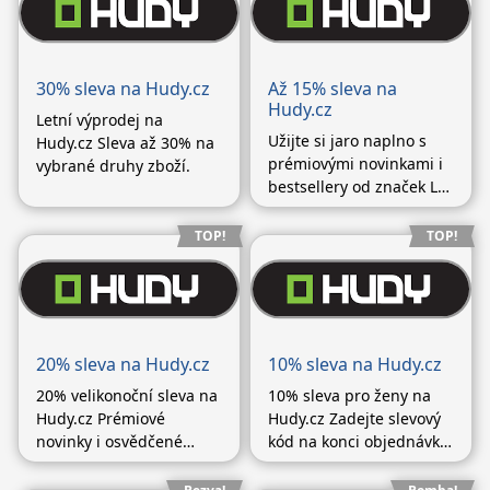
30% sleva na Hudy.cz
Až 15% sleva na
Hudy.cz
Letní výprodej na
Užijte si jaro naplno s
Hudy.cz Sleva až 30% na
prémiovými novinkami i
vybrané druhy zboží.
bestsellery od značek La
Sportiva, Direct Alpine,
Fjällräven, Mammut a
TOP!
TOP!
dalších! Jarní hity nyní se
slevou až -15 %
Nakupujte se slevovými
kódy, které najdete u
vybraného (Pokračování
20% sleva na Hudy.cz
10% sleva na Hudy.cz
textu…)
20% velikonoční sleva na
10% sleva pro ženy na
Hudy.cz Prémiové
Hudy.cz Zadejte slevový
novinky i osvědčené
kód na konci objednávky
klasiky od
v košíku. Sleva 10 % se
značek Mammut,
vztahuje na dámské