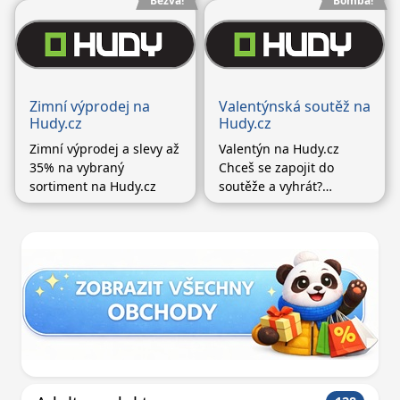
Bezva!
Bomba!
Patagonia, La Sportiva,
oblečení, obuv, lezečky,
Millet, Direct Alpine a
sluneční brýle i vybrané
dalších se slevou až -20
kempingové vybavení.
% Zadejte slevové kódy,
které najdete na Hudy.cz
Zimní výprodej na
Valentýnská soutěž na
Hudy.cz
Hudy.cz
Zimní výprodej a slevy až
Valentýn na Hudy.cz
35% na vybraný
Chceš se zapojit do
sortiment na Hudy.cz
soutěže a vyhrát?
Všechny informace o
pravidlech soutěže
najdeš na Hudy.cz