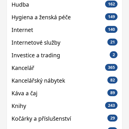
Hudba
162
Hygiena a ženská péče
149
Internet
140
Internetové služby
21
Investice a trading
2
Kancelář
365
Kancelářský nábytek
82
Káva a čaj
89
Knihy
243
Kočárky a příslušenství
29