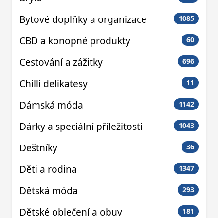
Bytové doplňky a organizace
1085
CBD a konopné produkty
60
Cestování a zážitky
696
Chilli delikatesy
11
Dámská móda
1142
Dárky a speciální příležitosti
1043
Deštníky
36
Děti a rodina
1347
Dětská móda
293
Dětské oblečení a obuv
181