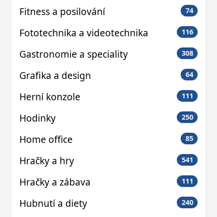
Fitness a posilování
74
Fototechnika a videotechnika
116
Gastronomie a speciality
308
Grafika a design
64
Herní konzole
111
Hodinky
250
Home office
85
Hračky a hry
541
Hračky a zábava
111
Hubnutí a diety
240