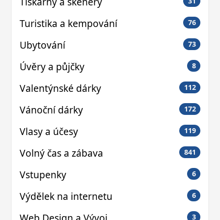
Tiskárny a skenery
31
Turistika a kempování
76
Ubytování
73
Úvěry a půjčky
8
Valentýnské dárky
112
Vánoční dárky
172
Vlasy a účesy
119
Volný čas a zábava
841
Vstupenky
6
Výdělek na internetu
6
Web Design a Vývoj
3