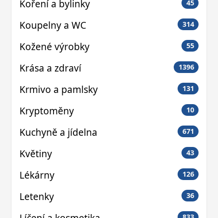
Koření a bylinky
45
Koupelny a WC
314
Kožené výrobky
55
Krása a zdraví
1396
Krmivo a pamlsky
131
Kryptoměny
10
Kuchyně a jídelna
671
Květiny
43
Lékárny
126
Letenky
36
Líčení a kosmetika
833