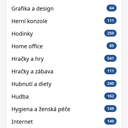
Grafika a design
64
Herní konzole
111
Hodinky
250
Home office
85
Hračky a hry
541
Hračky a zábava
111
Hubnutí a diety
240
Hudba
162
Hygiena a ženská péče
149
Internet
140