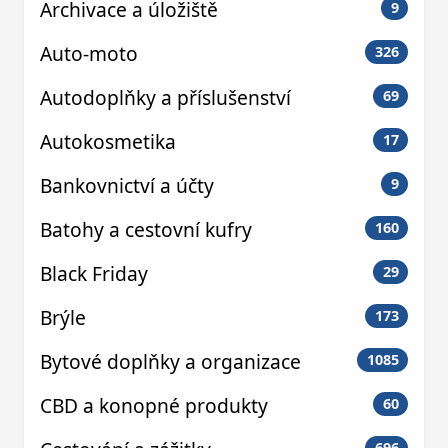
Archivace a úložiště
9
Auto-moto
326
Autodoplňky a příslušenství
69
Autokosmetika
17
Bankovnictví a účty
9
Batohy a cestovní kufry
160
Black Friday
29
Brýle
173
Bytové doplňky a organizace
1085
CBD a konopné produkty
60
696