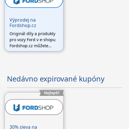
pouze vyplnit e-mail a
odebírat jejich
newsletter!
Výprodej na
Fordshop.cz
Originál díly a produkty
pro vozy Ford v e-shopu
Fordshop.cz můžete
koupit v sekci Výprodeje
a slevy se slevou až 40%.
Nedávno expirované kupóny
Nejlepší!
30% sleva na