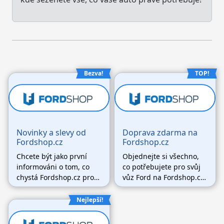
Bezva!
TOP!
Novinky a slevy od
Doprava zdarma na
Fordshop.cz
Fordshop.cz
Chcete být jako první
Objednejte si všechno,
informováni o tom, co
co potřebujete pro svůj
chystá Fordshop.cz pro
vůz Ford na Fordshop.cz,
své věrné zákazníky?
utraťte nad 3000,- Kč a
Chcete dostávat novinky,
doprava zdarma je vaše.
Nejlepší!
slevy a akce přímo do
vaší schránky? Stačí