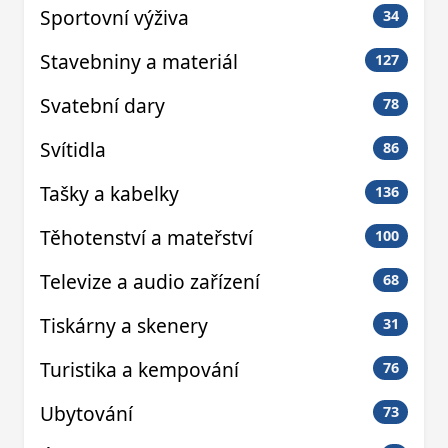
Sportovní výživa
34
Stavebniny a materiál
127
Svatební dary
78
Svítidla
86
Tašky a kabelky
136
Těhotenství a mateřství
100
Televize a audio zařízení
68
Tiskárny a skenery
31
Turistika a kempování
76
Ubytování
73