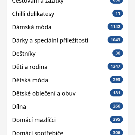
Cestování a zážitky
Chilli delikatesy
11
Dámská móda
1142
Dárky a speciální příležitosti
1043
Deštníky
36
Děti a rodina
1347
Dětská móda
293
Dětské oblečení a obuv
181
Dílna
266
Domácí mazlíčci
395
Domácí spotřebiče
306