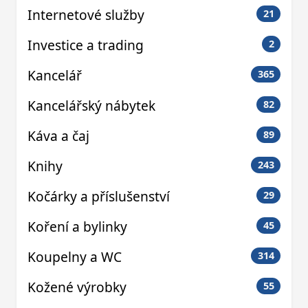
Internetové služby
21
Investice a trading
2
Kancelář
365
Kancelářský nábytek
82
Káva a čaj
89
Knihy
243
Kočárky a příslušenství
29
Koření a bylinky
45
Koupelny a WC
314
Kožené výrobky
55