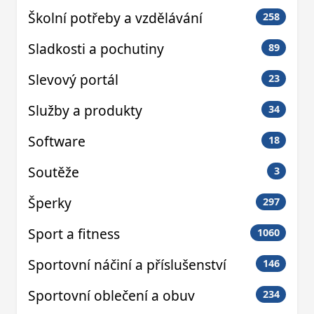
Školní potřeby a vzdělávání
258
Sladkosti a pochutiny
89
Slevový portál
23
Služby a produkty
34
Software
18
Soutěže
3
Šperky
297
Sport a fitness
1060
Sportovní náčiní a příslušenství
146
Sportovní oblečení a obuv
234