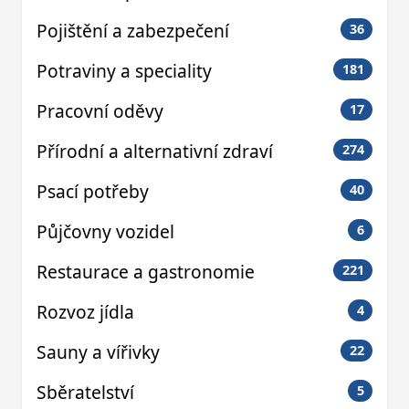
Pojištění a zabezpečení
36
Potraviny a speciality
181
Pracovní oděvy
17
Přírodní a alternativní zdraví
274
Psací potřeby
40
Půjčovny vozidel
6
Restaurace a gastronomie
221
Rozvoz jídla
4
Sauny a vířivky
22
Sběratelství
5