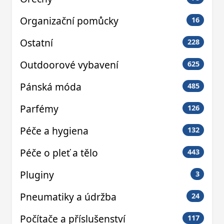
Organizační pomůcky
16
Ostatní
228
Outdoorové vybavení
625
Pánská móda
485
Parfémy
126
Péče a hygiena
132
Péče o pleť a tělo
443
Pluginy
3
Pneumatiky a údržba
24
Počítače a příslušenství
117