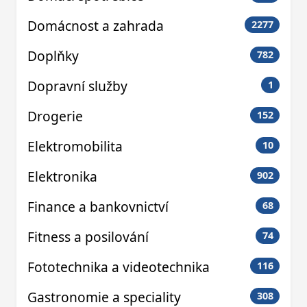
Domácnost a zahrada
2277
Doplňky
782
Dopravní služby
1
Drogerie
152
Elektromobilita
10
Elektronika
902
Finance a bankovnictví
68
Fitness a posilování
74
Fototechnika a videotechnika
116
Gastronomie a speciality
308