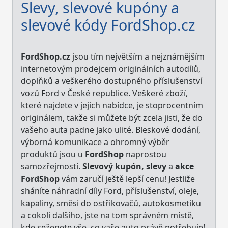
Slevy, slevové kupóny a
slevové kódy FordShop.cz
FordShop.cz
jsou tím největším a nejznámějším
internetovým prodejcem originálních autodílů,
doplňků a veškerého dostupného příslušenství
vozů Ford v České republice. Veškeré zboží,
které najdete v jejich nabídce, je stoprocentním
originálem, takže si můžete být zcela jisti, že do
vašeho auta padne jako ulité. Bleskové dodání,
výborná komunikace a ohromný výběr
produktů jsou u
FordShop
naprostou
samozřejmostí.
Slevový kupón, slevy
a
akce
FordShop
vám zaručí ještě lepší cenu! Jestliže
sháníte náhradní díly Ford, příslušenství, oleje,
kapaliny, směsi do ostřikovačů, autokosmetiku
a cokoli dalšího, jste na tom správném místě,
kde seženete vše, co vaše auto právě potřebuje!