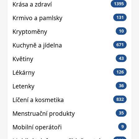
Krása a zdraví
1395
Krmivo a pamlsky
131
Kryptoměny
10
Kuchyně a jídelna
671
Květiny
43
Lékárny
126
Letenky
36
Líčení a kosmetika
832
Menstruační produkty
35
Mobilní operátoři
9