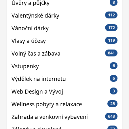
Úvěry a půjčky
8
Valentýnské dárky
112
Vánoční dárky
172
Vlasy a účesy
119
Volný čas a zábava
841
Vstupenky
6
Výdělek na internetu
6
Web Design a Vývoj
3
Wellness pobyty a relaxace
25
Zahrada a venkovní vybavení
643
73