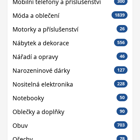
Mobilní telefony a příslušenství
300
Móda a oblečení
1839
Motorky a příslušenství
26
Nábytek a dekorace
556
Nářadí a opravy
46
Narozeninové dárky
127
Nositelná elektronika
228
Notebooky
50
Oblečky a doplňky
90
Obuv
703
Ořechy
78