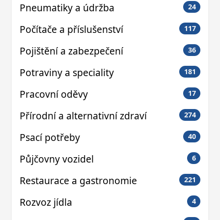
Pneumatiky a údržba
24
Počítače a příslušenství
117
Pojištění a zabezpečení
36
Potraviny a speciality
181
Pracovní oděvy
17
Přírodní a alternativní zdraví
274
Psací potřeby
40
Půjčovny vozidel
6
Restaurace a gastronomie
221
Rozvoz jídla
4