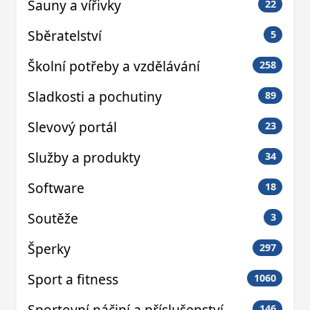
Sauny a vířivky
22
Sběratelství
5
Školní potřeby a vzdělávání
258
Sladkosti a pochutiny
89
Slevový portál
23
Služby a produkty
34
Software
18
Soutěže
3
Šperky
297
Sport a fitness
1060
Sportovní náčiní a příslušenství
146