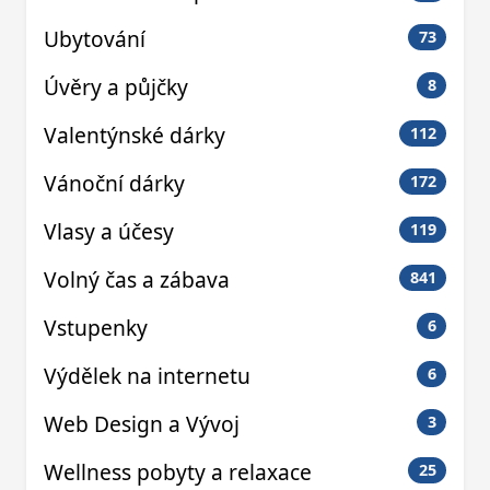
Ubytování
73
Úvěry a půjčky
8
Valentýnské dárky
112
Vánoční dárky
172
Vlasy a účesy
119
Volný čas a zábava
841
Vstupenky
6
Výdělek na internetu
6
Web Design a Vývoj
3
Wellness pobyty a relaxace
25