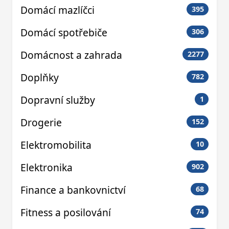
Domácí mazlíčci
395
Domácí spotřebiče
306
Domácnost a zahrada
2277
Doplňky
782
Dopravní služby
1
Drogerie
152
Elektromobilita
10
Elektronika
902
Finance a bankovnictví
68
Fitness a posilování
74