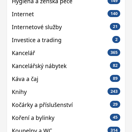
Hygiena a ženská péče
149
Internet
140
Internetové služby
21
Investice a trading
2
Kancelář
365
Kancelářský nábytek
82
Káva a čaj
89
Knihy
243
Kočárky a příslušenství
29
Koření a bylinky
45
Koupelny a WC
314