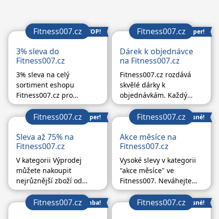
Fitness007.cz
Fitness007.cz
TOP!
Super!
3% sleva do
Dárek k objednávce
Fitness007.cz
na Fitness007.cz
3% sleva na celý
Fitness007.cz rozdává
sortiment eshopu
skvělé dárky k
Fitness007.cz pro
objednávkám. Každý
všechny registrované
měsíc se dárky mění,
zákazníky. Tak šup šup,
dokonce si můžete mezi
Fitness007.cz
Fitness007.cz
Super!
Úžasné!
registrujte se a užijte si
dárky v košíku sami
slevu.
Sleva až 75% na
vybírat, tak číhejte a
Akce měsíce na
Fitness007.cz
Fitness007.cz
zvolte vždy to, co se vám
nejvíce hodí!
V kategorii Výprodej
Vysoké slevy v kategorii
můžete nakoupit
"akce měsíce" ve
nejrůznější zboží od
Fitness007. Neváhejte
Fitness007.cz se slevou
využít nákupy z této
až 75%.
kategorie a ušetřete na
Fitness007.cz
Fitness007.cz
Bomba!
Úžasné!
zlevněném zboží.