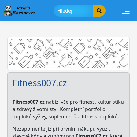
Skip
to
content
Fitness007.cz
Fitness007.cz
nabízí vše pro fitness, kulturistiku
a zdravý životní styl. Kompletní portfolio
doplňků výživy, suplementů a fitness doplňků.
Nezapomeňte již při prvním nákupu využít
slevové kódy a kupóny pro
Fitness007.
cz
, které