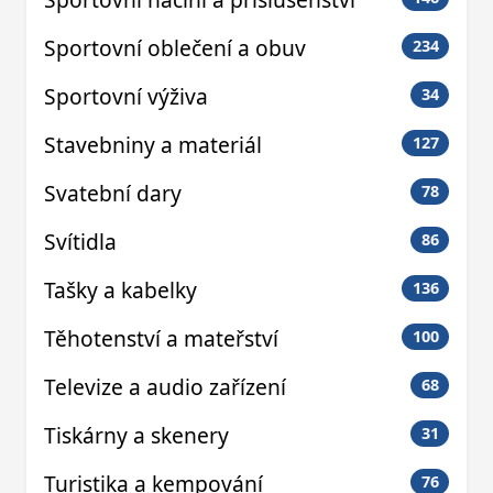
Sportovní oblečení a obuv
234
Sportovní výživa
34
Stavebniny a materiál
127
Svatební dary
78
Svítidla
86
Tašky a kabelky
136
Těhotenství a mateřství
100
Televize a audio zařízení
68
Tiskárny a skenery
31
Turistika a kempování
76