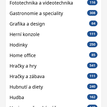
Fototechnika a videotechnika
116
Gastronomie a speciality
308
Grafika a design
64
Herní konzole
111
Hodinky
250
Home office
85
Hračky a hry
541
Hračky a zábava
111
Hubnutí a diety
240
Hudba
162