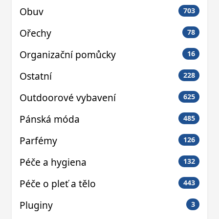
Obuv
703
Ořechy
78
Organizační pomůcky
16
Ostatní
228
Outdoorové vybavení
625
Pánská móda
485
Parfémy
126
Péče a hygiena
132
Péče o pleť a tělo
443
Pluginy
3