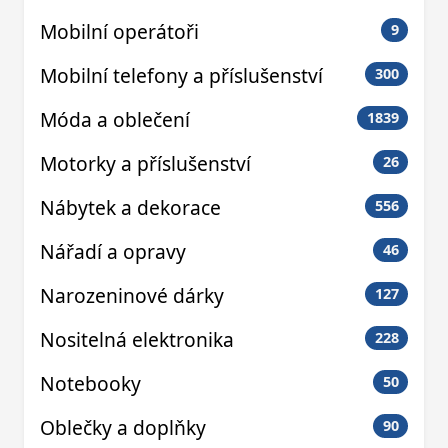
Mobilní operátoři
9
Mobilní telefony a příslušenství
300
Móda a oblečení
1839
Motorky a příslušenství
26
Nábytek a dekorace
556
Nářadí a opravy
46
Narozeninové dárky
127
Nositelná elektronika
228
Notebooky
50
Oblečky a doplňky
90