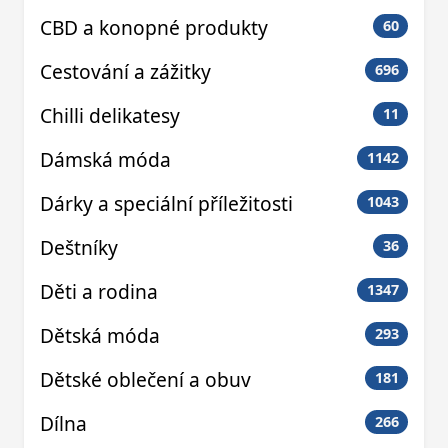
CBD a konopné produkty
60
Cestování a zážitky
696
Chilli delikatesy
11
Dámská móda
1142
Dárky a speciální příležitosti
1043
Deštníky
36
Děti a rodina
1347
Dětská móda
293
Dětské oblečení a obuv
181
Dílna
266