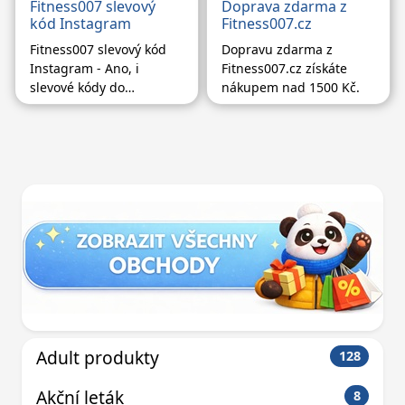
Fitness007 slevový
Doprava zdarma z
kód Instagram
Fitness007.cz
Fitness007 slevový kód
Dopravu zdarma z
Instagram - Ano, i
Fitness007.cz získáte
slevové kódy do
nákupem nad 1500 Kč.
Fitness007 se objevují na
Instagramu. Hledat už
musíte sami. Dejte follow
Instagramovému účtu
Pandakupony, ať Vám
žádná sleva neuteče.
Adult produkty
128
Akční leták
8