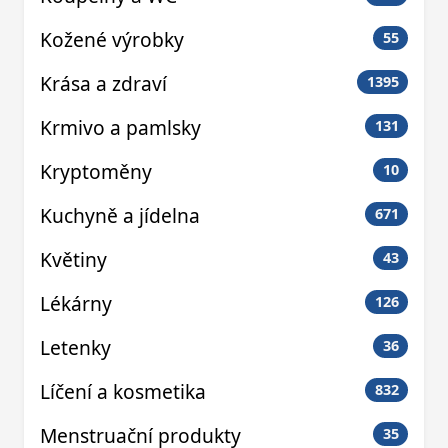
Kožené výrobky
55
Krása a zdraví
1395
Krmivo a pamlsky
131
Kryptoměny
10
Kuchyně a jídelna
671
Květiny
43
Lékárny
126
Letenky
36
Líčení a kosmetika
832
Menstruační produkty
35