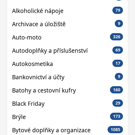
Alkoholické nápoje
79
Archivace a úložiště
9
Auto-moto
326
Autodoplňky a příslušenství
69
Autokosmetika
17
Bankovnictví a účty
9
Batohy a cestovní kufry
160
Black Friday
29
Brýle
173
Bytové doplňky a organizace
1085