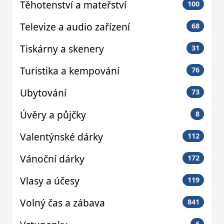
Těhotenství a mateřství
100
Televize a audio zařízení
68
Tiskárny a skenery
31
Turistika a kempování
76
Ubytování
73
Úvěry a půjčky
8
Valentýnské dárky
112
Vánoční dárky
172
Vlasy a účesy
119
Volný čas a zábava
841
6