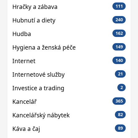
Hračky a zábava
111
Hubnutí a diety
240
Hudba
162
Hygiena a ženská péče
149
Internet
140
Internetové služby
21
Investice a trading
2
Kancelář
365
Kancelářský nábytek
82
Káva a čaj
89