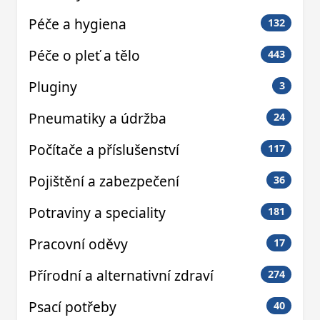
Péče a hygiena
132
Péče o pleť a tělo
443
Pluginy
3
Pneumatiky a údržba
24
Počítače a příslušenství
117
Pojištění a zabezpečení
36
Potraviny a speciality
181
Pracovní oděvy
17
Přírodní a alternativní zdraví
274
Psací potřeby
40