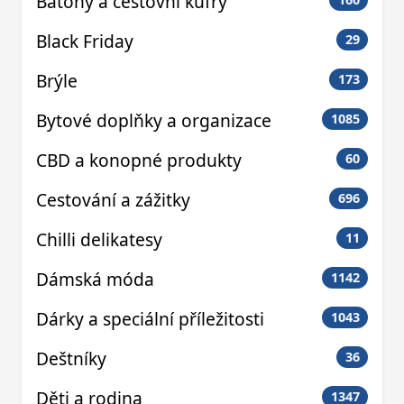
Batohy a cestovní kufry
Black Friday
29
Brýle
173
Bytové doplňky a organizace
1085
CBD a konopné produkty
60
Cestování a zážitky
696
Chilli delikatesy
11
Dámská móda
1142
Dárky a speciální příležitosti
1043
Deštníky
36
Děti a rodina
1347