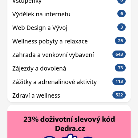
Vstupenky
Výdělek na internetu
6
Web Design a Vývoj
3
Wellness pobyty a relaxace
25
Zahrada a venkovní vybavení
643
Zájezdy a dovolená
73
Zážitky a adrenalinové aktivity
113
Zdraví a wellness
522