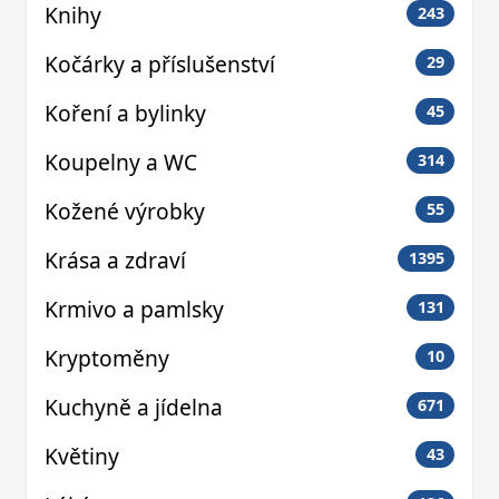
Knihy
243
Kočárky a příslušenství
29
Koření a bylinky
45
Koupelny a WC
314
Kožené výrobky
55
Krása a zdraví
1395
Krmivo a pamlsky
131
Kryptoměny
10
Kuchyně a jídelna
671
Květiny
43