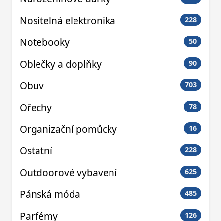
Nositelná elektronika
228
Notebooky
50
Oblečky a doplňky
90
Obuv
703
Ořechy
78
Organizační pomůcky
16
Ostatní
228
Outdoorové vybavení
625
Pánská móda
485
Parfémy
126