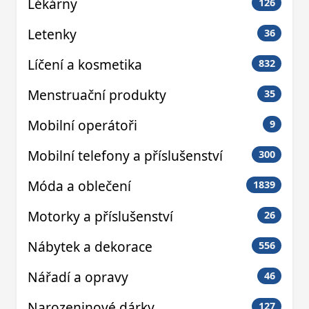
Lékárny
126
Letenky
36
Líčení a kosmetika
832
Menstruační produkty
35
Mobilní operátoři
9
Mobilní telefony a příslušenství
300
Móda a oblečení
1839
Motorky a příslušenství
26
Nábytek a dekorace
556
Nářadí a opravy
46
Narozeninové dárky
127