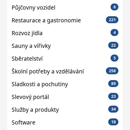
Půjčovny vozidel
6
Restaurace a gastronomie
221
Rozvoz jídla
4
Sauny a vířivky
22
Sběratelství
5
Školní potřeby a vzdělávání
258
Sladkosti a pochutiny
89
Slevový portál
23
Služby a produkty
34
Software
18