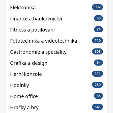
Elektronika
902
Finance a bankovnictví
68
Fitness a posilování
74
Fototechnika a videotechnika
116
Gastronomie a speciality
308
Grafika a design
64
Herní konzole
111
Hodinky
250
Home office
85
Hračky a hry
541