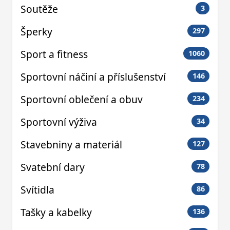
Soutěže
3
Šperky
297
Sport a fitness
1060
Sportovní náčiní a příslušenství
146
Sportovní oblečení a obuv
234
Sportovní výživa
34
Stavebniny a materiál
127
Svatební dary
78
Svítidla
86
Tašky a kabelky
136