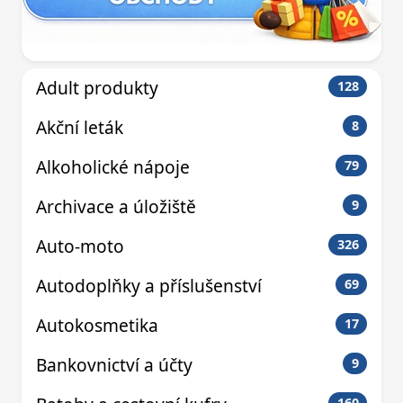
Adult produkty
128
Akční leták
8
Alkoholické nápoje
79
Archivace a úložiště
9
Auto-moto
326
Autodoplňky a příslušenství
69
Autokosmetika
17
Bankovnictví a účty
9
160