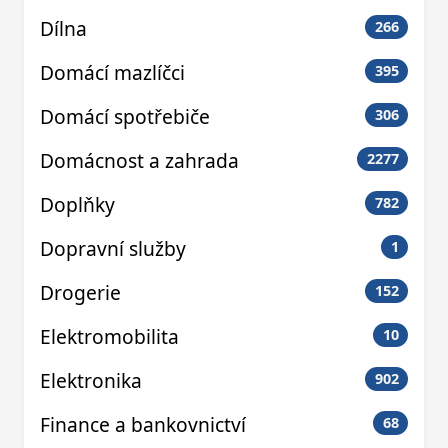
Dílna
266
Domácí mazlíčci
395
Domácí spotřebiče
306
Domácnost a zahrada
2277
Doplňky
782
Dopravní služby
1
Drogerie
152
Elektromobilita
10
Elektronika
902
Finance a bankovnictví
68