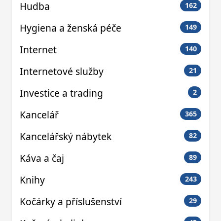
Hudba
162
Hygiena a ženská péče
149
Internet
140
Internetové služby
21
Investice a trading
2
Kancelář
365
Kancelářský nábytek
82
Káva a čaj
89
Knihy
243
Kočárky a příslušenství
29