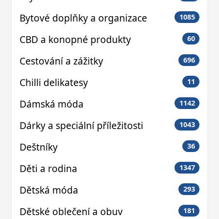
Bytové doplňky a organizace
1085
CBD a konopné produkty
60
Cestování a zážitky
696
Chilli delikatesy
11
Dámská móda
1142
Dárky a speciální příležitosti
1043
Deštníky
36
Děti a rodina
1347
Dětská móda
293
Dětské oblečení a obuv
181