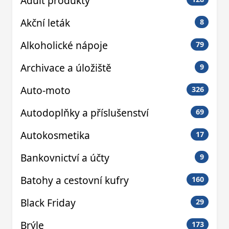
Adult produkty
Akční leták
8
Alkoholické nápoje
79
Archivace a úložiště
9
Auto-moto
326
Autodoplňky a příslušenství
69
Autokosmetika
17
Bankovnictví a účty
9
Batohy a cestovní kufry
160
Black Friday
29
Brýle
173