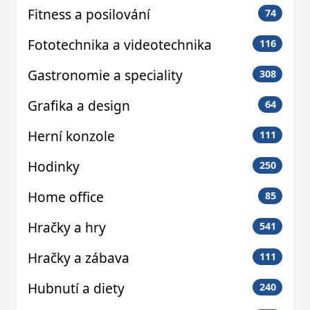
Fitness a posilování
74
Fototechnika a videotechnika
116
Gastronomie a speciality
308
Grafika a design
64
Herní konzole
111
Hodinky
250
Home office
85
Hračky a hry
541
Hračky a zábava
111
Hubnutí a diety
240