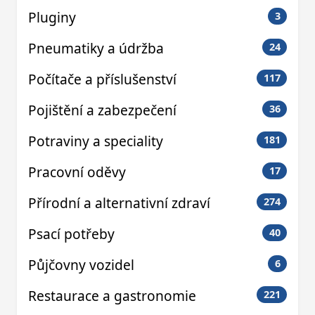
Pluginy
3
Pneumatiky a údržba
24
Počítače a příslušenství
117
Pojištění a zabezpečení
36
Potraviny a speciality
181
Pracovní oděvy
17
Přírodní a alternativní zdraví
274
Psací potřeby
40
Půjčovny vozidel
6
Restaurace a gastronomie
221