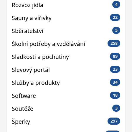
Rozvoz jídla
4
Sauny a vířivky
22
Sběratelství
5
Školní potřeby a vzdělávání
258
Sladkosti a pochutiny
89
Slevový portál
23
Služby a produkty
34
Software
18
Soutěže
3
Šperky
297