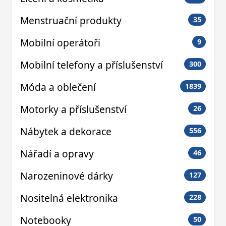
Menstruační produkty
35
Mobilní operátoři
9
Mobilní telefony a příslušenství
300
Móda a oblečení
1839
Motorky a příslušenství
26
Nábytek a dekorace
556
Nářadí a opravy
46
Narozeninové dárky
127
Nositelná elektronika
228
Notebooky
50