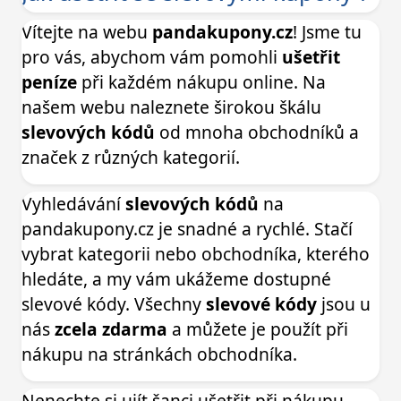
Vítejte na webu
pandakupony.cz
! Jsme tu
pro vás, abychom vám pomohli
ušetřit
peníze
při každém nákupu online. Na
našem webu naleznete širokou škálu
slevových kódů
od mnoha obchodníků a
značek z různých kategorií.
Vyhledávání
slevových kódů
na
pandakupony.cz je snadné a rychlé. Stačí
vybrat kategorii nebo obchodníka, kterého
hledáte, a my vám ukážeme dostupné
slevové kódy. Všechny
slevové kódy
jsou u
nás
zcela zdarma
a můžete je použít při
nákupu na stránkách obchodníka.
Nenechte si ujít šanci ušetřit při nákupu