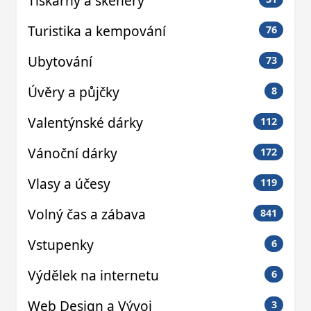
Tiskárny a skenery
Turistika a kempování
76
Ubytování
73
Úvěry a půjčky
8
Valentýnské dárky
112
Vánoční dárky
172
Vlasy a účesy
119
Volný čas a zábava
841
Vstupenky
6
Výdělek na internetu
6
Web Design a Vývoj
3