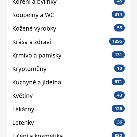
Koření a bylinky
45
Koupelny a WC
314
Kožené výrobky
55
Krása a zdraví
1395
Krmivo a pamlsky
131
Kryptoměny
10
Kuchyně a jídelna
671
Květiny
43
Lékárny
126
Letenky
36
Líčení a kosmetika
832