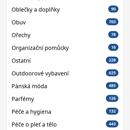
Oblečky a doplňky
90
Obuv
703
Ořechy
78
Organizační pomůcky
16
Ostatní
228
Outdoorové vybavení
625
Pánská móda
485
Parfémy
126
Péče a hygiena
132
Péče o pleť a tělo
443