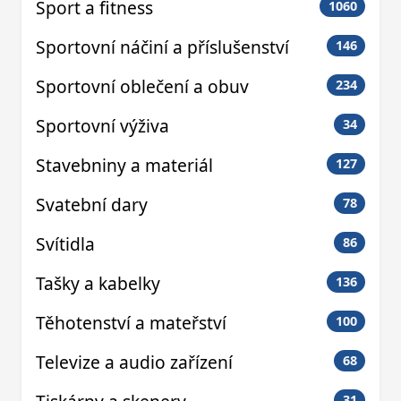
Sport a fitness
1060
Sportovní náčiní a příslušenství
146
Sportovní oblečení a obuv
234
Sportovní výživa
34
Stavebniny a materiál
127
Svatební dary
78
Svítidla
86
Tašky a kabelky
136
Těhotenství a mateřství
100
Televize a audio zařízení
68
31