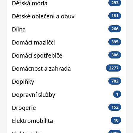
Dětská móda
293
Dětské oblečení a obuv
181
Dílna
266
Domácí mazlíčci
395
Domácí spotřebiče
306
Domácnost a zahrada
2277
Doplňky
782
Dopravní služby
1
Drogerie
152
Elektromobilita
10