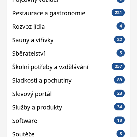
Restaurace a gastronomie
221
Rozvoz jídla
4
Sauny a vířivky
22
Sběratelství
5
Školní potřeby a vzdělávání
257
Sladkosti a pochutiny
89
Slevový portál
23
Služby a produkty
34
Software
18
Soutěže
3