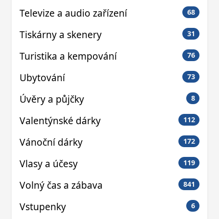
Televize a audio zařízení
68
Tiskárny a skenery
31
Turistika a kempování
76
Ubytování
73
Úvěry a půjčky
8
Valentýnské dárky
112
Vánoční dárky
172
Vlasy a účesy
119
Volný čas a zábava
841
Vstupenky
6