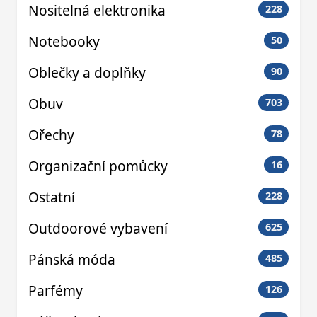
Nositelná elektronika
228
Notebooky
50
Oblečky a doplňky
90
Obuv
703
Ořechy
78
Organizační pomůcky
16
Ostatní
228
Outdoorové vybavení
625
Pánská móda
485
Parfémy
126