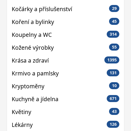
Kočárky a příslušenství
29
Koření a bylinky
45
Koupelny a WC
314
Kožené výrobky
55
Krása a zdraví
1395
Krmivo a pamlsky
131
Kryptoměny
10
Kuchyně a jídelna
671
Květiny
43
Lékárny
126