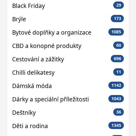
Black Friday
29
Brýle
173
Bytové doplňky a organizace
1085
CBD a konopné produkty
60
Cestování a zážitky
696
Chilli delikatesy
11
Dámská móda
1142
Dárky a speciální příležitosti
1043
Deštníky
36
Děti a rodina
1345