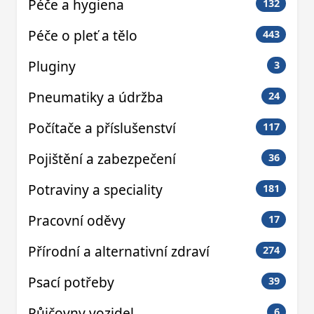
Péče a hygiena
132
Péče o pleť a tělo
443
Pluginy
3
Pneumatiky a údržba
24
Počítače a příslušenství
117
Pojištění a zabezpečení
36
Potraviny a speciality
181
Pracovní oděvy
17
Přírodní a alternativní zdraví
274
Psací potřeby
39
Půjčovny vozidel
6