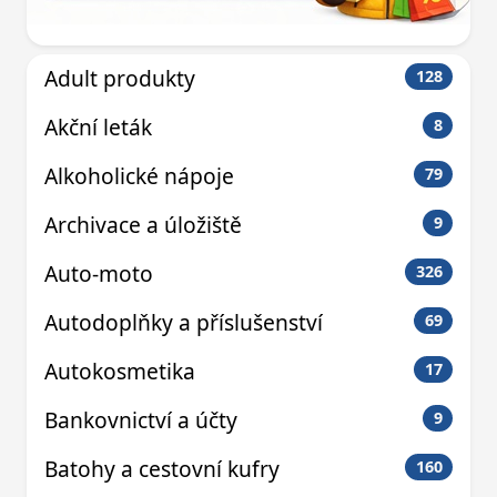
Adult produkty
128
Akční leták
8
Alkoholické nápoje
79
Archivace a úložiště
9
Auto-moto
326
Autodoplňky a příslušenství
69
Autokosmetika
17
Bankovnictví a účty
9
Batohy a cestovní kufry
160