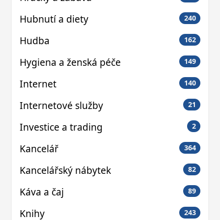
Hubnutí a diety
240
Hudba
162
Hygiena a ženská péče
149
Internet
140
Internetové služby
21
Investice a trading
2
Kancelář
364
Kancelářský nábytek
82
Káva a čaj
89
Knihy
243