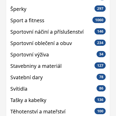
Šperky
297
Sport a fitness
1060
Sportovní náčiní a příslušenství
146
Sportovní oblečení a obuv
234
Sportovní výživa
34
Stavebniny a materiál
127
Svatební dary
78
Svítidla
86
Tašky a kabelky
136
Těhotenství a mateřství
100