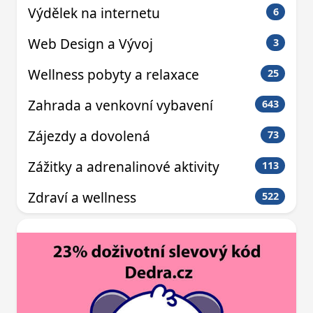
Výdělek na internetu
6
Web Design a Vývoj
3
Wellness pobyty a relaxace
25
Zahrada a venkovní vybavení
643
Zájezdy a dovolená
73
Zážitky a adrenalinové aktivity
113
Zdraví a wellness
522