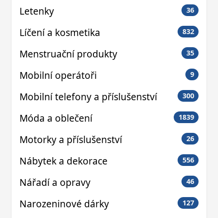
Letenky
36
Líčení a kosmetika
832
Menstruační produkty
35
Mobilní operátoři
9
Mobilní telefony a příslušenství
300
Móda a oblečení
1839
Motorky a příslušenství
26
Nábytek a dekorace
556
Nářadí a opravy
46
Narozeninové dárky
127