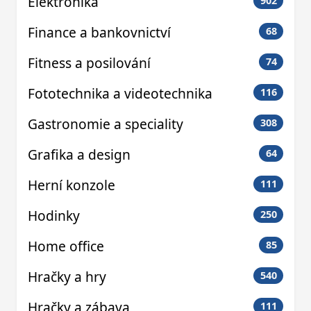
Elektronika
902
Finance a bankovnictví
68
Fitness a posilování
74
Fototechnika a videotechnika
116
Gastronomie a speciality
308
Grafika a design
64
Herní konzole
111
Hodinky
250
Home office
85
Hračky a hry
540
Hračky a zábava
111